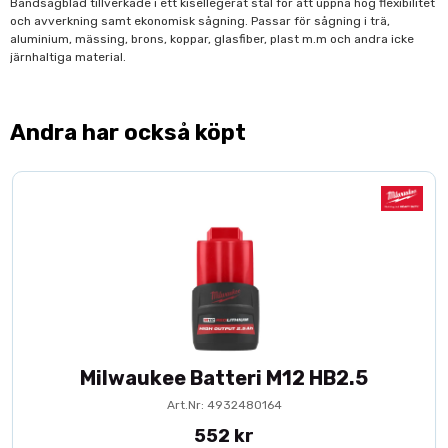
Bandsågblad tillverkade i ett kisellegerat stål för att uppnå hög flexibilitet
och avverkning samt ekonomisk sågning. Passar för sågning i trä,
aluminium, mässing, brons, koppar, glasfiber, plast m.m och andra icke
järnhaltiga material.
Andra har också köpt
Milwaukee Batteri M12 HB2.5
Art.Nr: 4932480164
552 kr