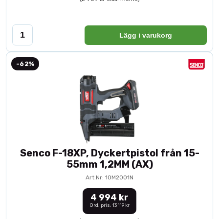
Lägg i varukorg
-62%
Senco F-18XP, Dyckertpistol från 15-
55mm 1,2MM (AX)
Art.Nr: 10M2001N
4 994 kr
Ord. pris: 13 119 kr