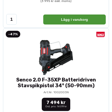
(3 995 kr exkl. moms)
Lägg i varukorg
-47%
Senco 2.0 F-35XP Batteridriven
Stavspikpistol 34° (50-90mm)
Art.Nr: 10G2003N
7 494 kr
Ord. pris: 14 019 kr