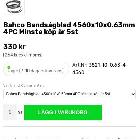
Bahco Bandsågblad 4560x10x0.63mm
4PC Minsta köp är 5st
330 kr
(264 kr exkl. moms)
•
Art.Nr:
3821-10-0.63-4-
I lager (7-10 dagars leverans)
4560
Välj bland 65 varianter:
LÄGG I VARUKORG
ST