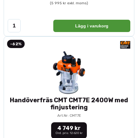
(5 995 kr exkl. moms)
Lägg i varukorg
-62%
Handöverfräs CMT CMT7E 2400W med
finjustering
Art.Nr: CMT7E
4 749 kr
Ord. pris: 12 620 kr