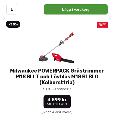
Lägg i varukorg
-30%
Milwaukee POWERPACK Grästrimmer
M18 BLLT och Lövblås M18 BLBLO
(Kolborstfria)
Art.Nr: 4933501914
4 599 kr
Ord. pris: 6 531 kr
(3 679 kr exkl. moms)