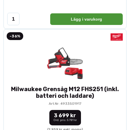
Lägg i varukorg
-36%
Milwaukee Grensåg M12 FHS251 (inkl.
batteri och laddare)
Art.Nr: 4933501917
3 699 kr
Ord. pris: 5 781 kr
(2 959 kr exkl. moms)