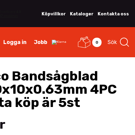
Köpvillkor
Kataloger
Kontakta oss
Logga in
Jobb
Sök
0
o Bandsågblad
0x10x0.63mm 4PC
ta köp är 5st
r