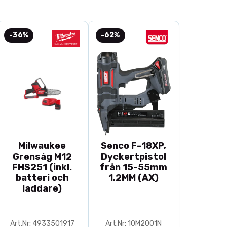
-36%
-62%
Milwaukee
Senco F-18XP,
Grensåg M12
Dyckertpistol
FHS251 (inkl.
från 15-55mm
batteri och
1,2MM (AX)
laddare)
Art.Nr: 4933501917
Art.Nr: 10M2001N