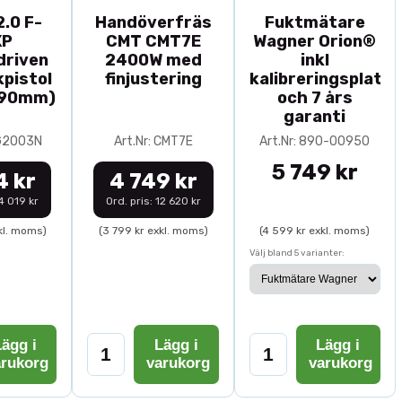
.0 F-
Handöverfräs
Fuktmätare
XP
CMT CMT7E
Wagner Orion®
driven
2400W med
inkl
pistol
finjustering
kalibreringsplatta
-90mm)
och 7 års
garanti
0G2003N
Art.Nr: CMT7E
Art.Nr: 890-00950
5 749 kr
4 kr
4 749 kr
14 019 kr
Ord. pris: 12 620 kr
kl. moms)
(3 799 kr exkl. moms)
(4 599 kr exkl. moms)
Välj bland 5 varianter:
ägg i
Lägg i
Lägg i
arukorg
varukorg
varukorg