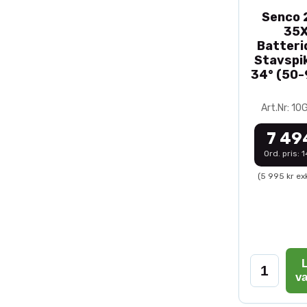
Senco 2
35
Batteri
Stavspik
34° (50
Art.Nr: 1
7 49
Ord. pris: 
(5 995 kr ex
L
v