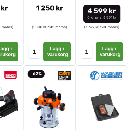
 kr
1 250 kr
4 599 kr
Ord. pris: 6 531 kr
l. moms)
(1 000 kr exkl. moms)
(3 679 kr exkl. moms)
ägg i
Lägg i
Lägg i
arukorg
varukorg
varukorg
-62%