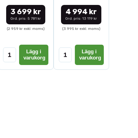
3 699 kr
4 994 kr
Ord. pris: 5 781 kr
Ord. pris: 13 119 kr
(2 959 kr exkl. moms)
(3 995 kr exkl. moms)
Lägg i
Lägg i
varukorg
varukorg