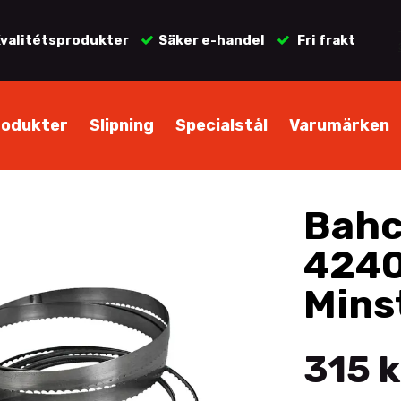
valitétsprodukter
Säker e-handel
Fri frakt
rodukter
Slipning
Specialstål
Varumärken
Bahc
424
Mins
315 k