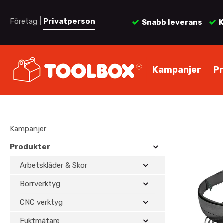
|
Företag
Privatperson
Snabb leverans
K
Kampanjer
P
Kampanjer
Produkter
Arbetskläder & Skor
Borrverktyg
CNC verktyg
Fuktmätare