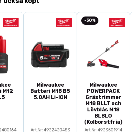
r också köpt
-30%
ukee
Milwaukee
Milwaukee
i M12
Batteri M18 B5
POWERPACK
.5
5,0AH Li-ION
Grästrimmer
M18 BLLT och
Lövblås M18
BLBLO
(Kolborstfria)
32480164
Art.Nr: 4932430483
Art.Nr: 4933501914