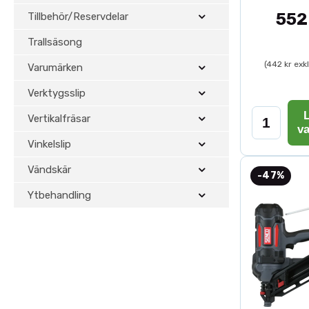
552
Tillbehör/Reservdelar
Trallsäsong
(442 kr exk
Varumärken
Verktygsslip
L
Vertikalfräsar
v
Vinkelslip
Vändskär
-47%
Ytbehandling