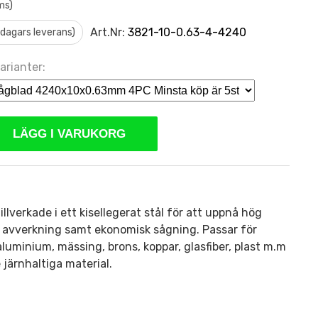
ms)
Art.Nr:
3821-10-0.63-4-4240
0 dagars leverans)
arianter:
LÄGG I VARUKORG
llverkade i ett kisellegerat stål för att uppnå hög
ch avverkning samt ekonomisk sågning. Passar för
 aluminium, mässing, brons, koppar, glasfiber, plast m.m
 järnhaltiga material.