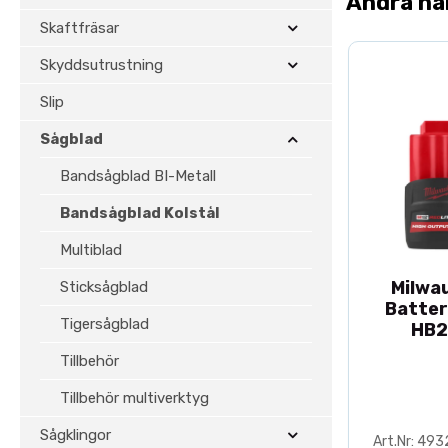
Andra ha
Skaftfräsar
Skyddsutrustning
Slip
Sågblad
Bandsågblad BI-Metall
Bandsågblad Kolstål
Multiblad
Milwa
Sticksågblad
Batter
Tigersågblad
HB2
Tillbehör
Tillbehör multiverktyg
Sågklingor
Art.Nr: 49