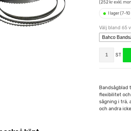
(252 kr exkl. mo
•
I lager (7-1
Välj bland 65 v
ST
Bandsågblad ti
flexibilitet o
sågning i trä,
och andra icke