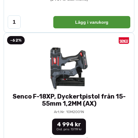
Lägg i varukorg
-62%
Senco F-18XP, Dyckertpistol från 15-
55mm 1,2MM (AX)
Art.Nr: 10M2001N
4 994 kr
Ord. pris: 13 119 kr