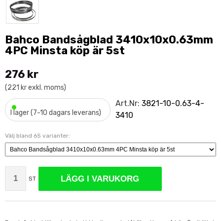
Bahco Bandsågblad 3410x10x0.63mm
4PC Minsta köp är 5st
276 kr
(221 kr exkl. moms)
•
Art.Nr:
3821-10-0.63-4-
I lager (7-10 dagars leverans)
3410
Välj bland 65 varianter:
LÄGG I VARUKORG
ST