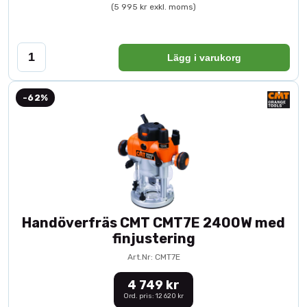
(5 995 kr exkl. moms)
Lägg i varukorg
-62%
Handöverfräs CMT CMT7E 2400W med
finjustering
Art.Nr: CMT7E
4 749 kr
Ord. pris: 12 620 kr