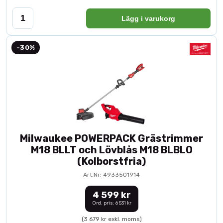
Lägg i varukorg
-30%
Milwaukee POWERPACK Grästrimmer
M18 BLLT och Lövblås M18 BLBLO
(Kolborstfria)
Art.Nr: 4933501914
4 599 kr
Ord. pris: 6 531 kr
(3 679 kr exkl. moms)