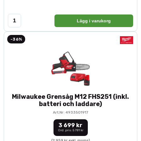
Lägg i varukorg
-36%
Milwaukee Grensåg M12 FHS251 (inkl.
batteri och laddare)
Art.Nr: 4933501917
3 699 kr
Ord. pris: 5 781 kr
(2 959 kr exkl. moms)