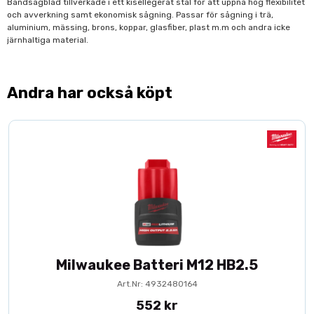
Bandsågblad tillverkade i ett kisellegerat stål för att uppnå hög flexibilitet
och avverkning samt ekonomisk sågning. Passar för sågning i trä,
aluminium, mässing, brons, koppar, glasfiber, plast m.m och andra icke
järnhaltiga material.
Andra har också köpt
Milwaukee Batteri M12 HB2.5
Art.Nr: 4932480164
552 kr