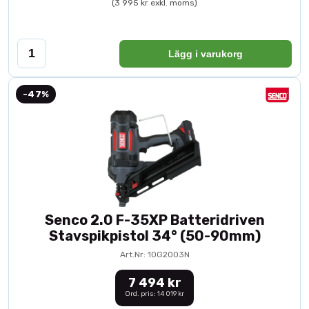
(3 995 kr exkl. moms)
Lägg i varukorg
-47%
Senco 2.0 F-35XP Batteridriven
Stavspikpistol 34° (50-90mm)
Art.Nr: 10G2003N
7 494 kr
Ord. pris: 14 019 kr