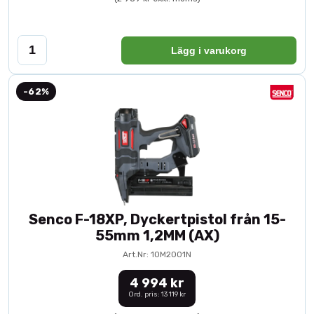
Lägg i varukorg
-62%
Senco F-18XP, Dyckertpistol från 15-
55mm 1,2MM (AX)
Art.Nr: 10M2001N
4 994 kr
Ord. pris: 13 119 kr