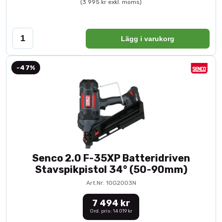
(3 995 kr exkl. moms)
Lägg i varukorg
-47%
Senco 2.0 F-35XP Batteridriven
Stavspikpistol 34° (50-90mm)
Art.Nr: 10G2003N
7 494 kr
Ord. pris: 14 019 kr