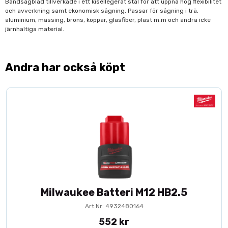
Bandsågblad tillverkade i ett kisellegerat stål för att uppnå hög flexibilitet
och avverkning samt ekonomisk sågning. Passar för sågning i trä,
aluminium, mässing, brons, koppar, glasfiber, plast m.m och andra icke
järnhaltiga material.
Andra har också köpt
Milwaukee Batteri M12 HB2.5
Art.Nr: 4932480164
552 kr