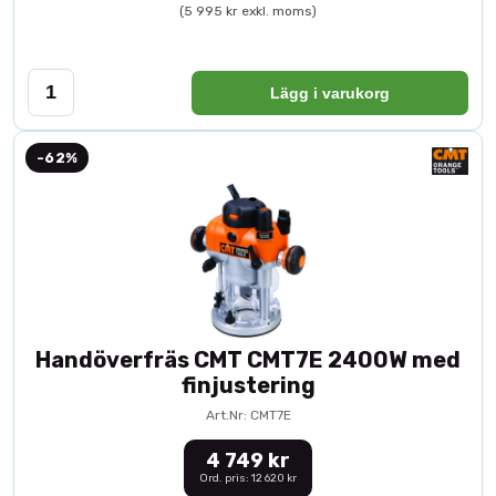
(5 995 kr exkl. moms)
Lägg i varukorg
-62%
Handöverfräs CMT CMT7E 2400W med
finjustering
Art.Nr: CMT7E
4 749 kr
Ord. pris: 12 620 kr