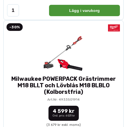
Lägg i varukorg
-30%
Milwaukee POWERPACK Grästrimmer
M18 BLLT och Lövblås M18 BLBLO
(Kolborstfria)
Art.Nr: 4933501914
4 599 kr
Ord. pris: 6 531 kr
(3 679 kr exkl. moms)