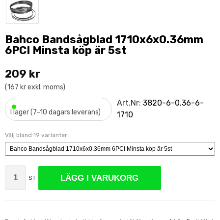
Bahco Bandsågblad 1710x6x0.36mm
6PCI Minsta köp är 5st
209 kr
(167 kr exkl. moms)
•
Art.Nr:
3820-6-0.36-6-
I lager (7-10 dagars leverans)
1710
Välj bland 19 varianter:
LÄGG I VARUKORG
ST