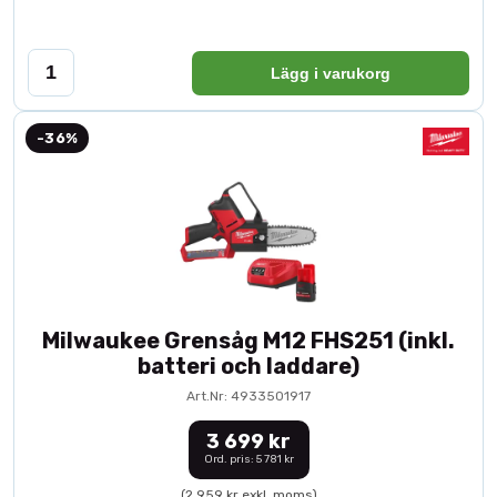
Lägg i varukorg
-36%
Milwaukee Grensåg M12 FHS251 (inkl.
batteri och laddare)
Art.Nr: 4933501917
3 699 kr
Ord. pris: 5 781 kr
(2 959 kr exkl. moms)