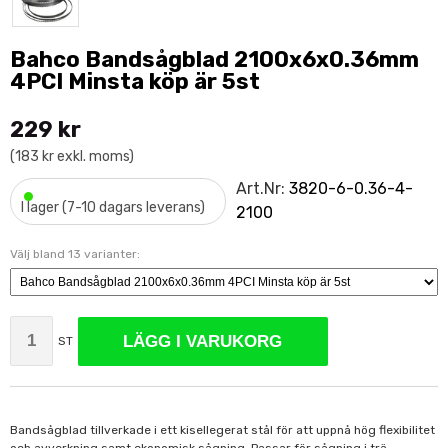
Bahco Bandsågblad 2100x6x0.36mm
4PCI Minsta köp är 5st
229 kr
(183 kr exkl. moms)
•
Art.Nr:
3820-6-0.36-4-
I lager (7-10 dagars leverans)
2100
Välj bland 13 varianter:
LÄGG I VARUKORG
ST
Bandsågblad tillverkade i ett kisellegerat stål för att uppnå hög flexibilitet