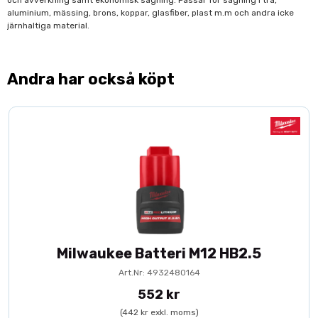
och avverkning samt ekonomisk sågning. Passar för sågning i trä,
aluminium, mässing, brons, koppar, glasfiber, plast m.m och andra icke
järnhaltiga material.
Andra har också köpt
Milwaukee Batteri M12 HB2.5
Art.Nr: 4932480164
552 kr
(442 kr exkl. moms)