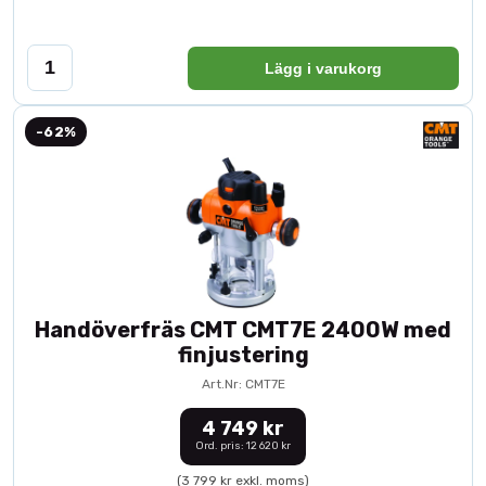
Lägg i varukorg
-62%
Handöverfräs CMT CMT7E 2400W med
finjustering
Art.Nr: CMT7E
4 749 kr
Ord. pris: 12 620 kr
(3 799 kr exkl. moms)