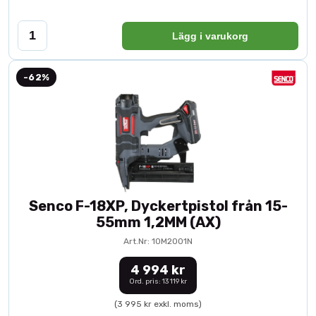
Lägg i varukorg
-62%
Senco F-18XP, Dyckertpistol från 15-
55mm 1,2MM (AX)
Art.Nr: 10M2001N
4 994 kr
Ord. pris: 13 119 kr
(3 995 kr exkl. moms)