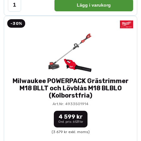
Lägg i varukorg
-30%
Milwaukee POWERPACK Grästrimmer
M18 BLLT och Lövblås M18 BLBLO
(Kolborstfria)
Art.Nr: 4933501914
4 599 kr
Ord. pris: 6 531 kr
(3 679 kr exkl. moms)