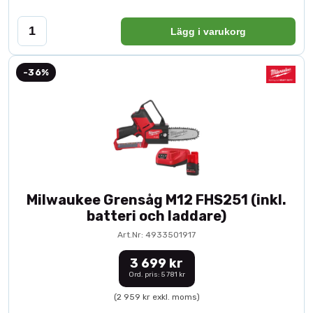
Lägg i varukorg
-36%
Milwaukee Grensåg M12 FHS251 (inkl.
batteri och laddare)
Art.Nr: 4933501917
3 699 kr
Ord. pris: 5 781 kr
(2 959 kr exkl. moms)