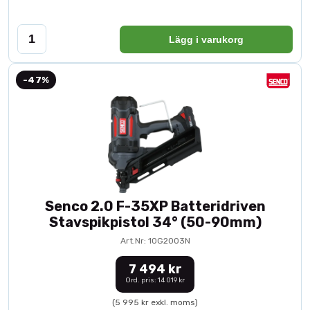
Lägg i varukorg
-47%
Senco 2.0 F-35XP Batteridriven
Stavspikpistol 34° (50-90mm)
Art.Nr: 10G2003N
7 494 kr
Ord. pris: 14 019 kr
(5 995 kr exkl. moms)