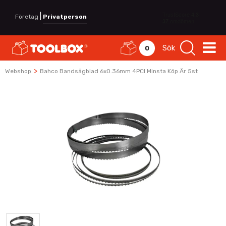
|
Företag
Privatperson
Sök
0
>
Webshop
Bahco Bandsågblad 6x0.36mm 4PCI Minsta Köp Är 5st