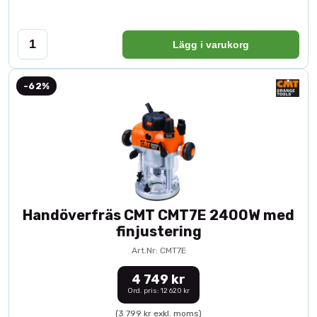
Lägg i varukorg
-62%
Handöverfräs CMT CMT7E 2400W med
finjustering
Art.Nr: CMT7E
4 749 kr
Ord. pris: 12 620 kr
(3 799 kr exkl. moms)