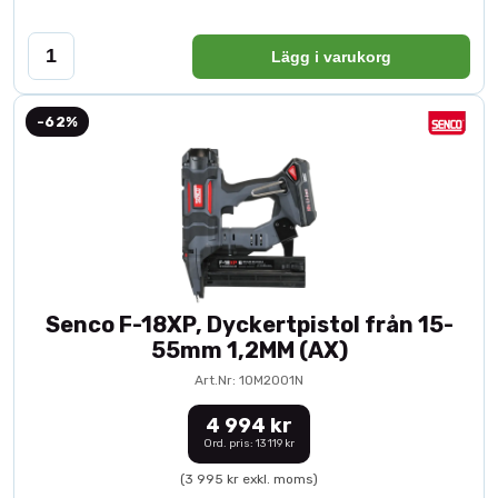
Lägg i varukorg
-62%
Senco F-18XP, Dyckertpistol från 15-
55mm 1,2MM (AX)
Art.Nr: 10M2001N
4 994 kr
Ord. pris: 13 119 kr
(3 995 kr exkl. moms)