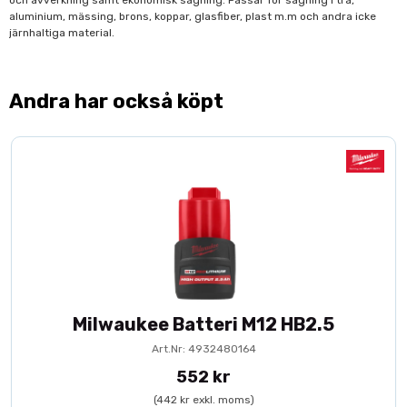
och avverkning samt ekonomisk sågning. Passar för sågning i trä,
aluminium, mässing, brons, koppar, glasfiber, plast m.m och andra icke
järnhaltiga material.
Andra har också köpt
Milwaukee Batteri M12 HB2.5
Art.Nr: 4932480164
552 kr
(442 kr exkl. moms)