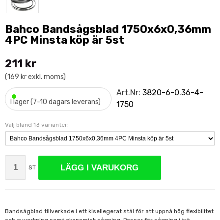
Bahco Bandsågsblad 1750x6x0,36mm
4PC Minsta köp är 5st
211 kr
(169 kr exkl. moms)
•
Art.Nr:
3820-6-0.36-4-
I lager (7-10 dagars leverans)
1750
Välj bland 13 varianter:
LÄGG I VARUKORG
ST
Bandsågblad tillverkade i ett kisellegerat stål för att uppnå hög flexibilitet