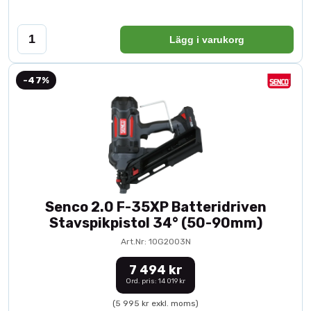
Lägg i varukorg
-47%
Senco 2.0 F-35XP Batteridriven
Stavspikpistol 34° (50-90mm)
Art.Nr: 10G2003N
7 494 kr
Ord. pris: 14 019 kr
(5 995 kr exkl. moms)