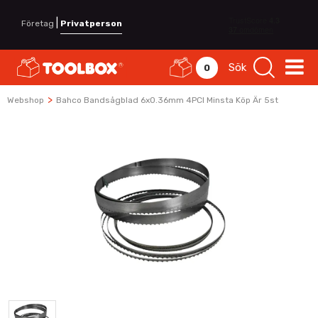
|
Företag
Privatperson
Sök
0
>
Webshop
Bahco Bandsågblad 6x0.36mm 4PCI Minsta Köp Är 5st