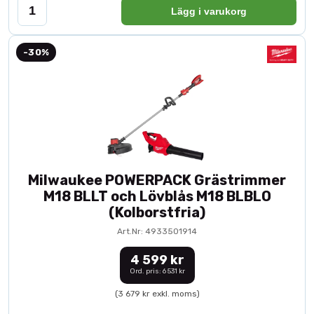
Lägg i varukorg
-30%
Milwaukee POWERPACK Grästrimmer
M18 BLLT och Lövblås M18 BLBLO
(Kolborstfria)
Art.Nr: 4933501914
4 599 kr
Ord. pris: 6 531 kr
(3 679 kr exkl. moms)