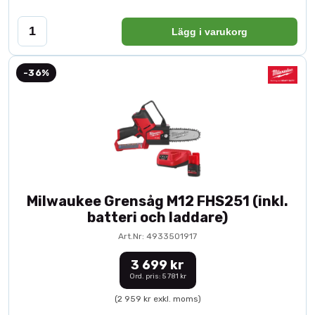
Lägg i varukorg
-36%
Milwaukee Grensåg M12 FHS251 (inkl.
batteri och laddare)
Art.Nr: 4933501917
3 699 kr
Ord. pris: 5 781 kr
(2 959 kr exkl. moms)