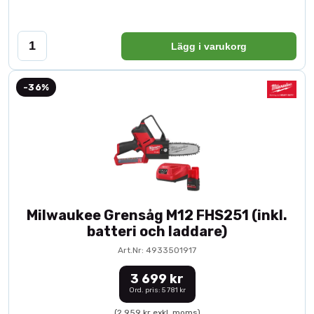
Lägg i varukorg
-36%
Milwaukee Grensåg M12 FHS251 (inkl.
batteri och laddare)
Art.Nr: 4933501917
3 699 kr
Ord. pris: 5 781 kr
(2 959 kr exkl. moms)