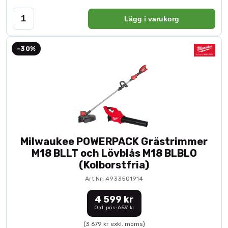
Lägg i varukorg
-30%
Milwaukee POWERPACK Grästrimmer
M18 BLLT och Lövblås M18 BLBLO
(Kolborstfria)
Art.Nr: 4933501914
4 599 kr
Ord. pris: 6 531 kr
(3 679 kr exkl. moms)