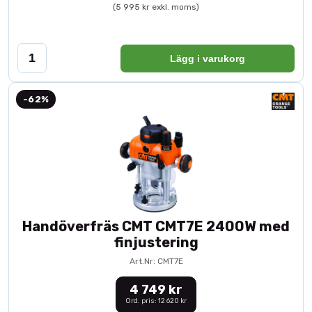
(5 995 kr exkl. moms)
Lägg i varukorg
-62%
Handöverfräs CMT CMT7E 2400W med
finjustering
Art.Nr: CMT7E
4 749 kr
Ord. pris: 12 620 kr