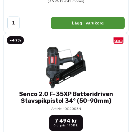
(3 995 kr exkl. moms)
Lägg i varukorg
-47%
Senco 2.0 F-35XP Batteridriven
Stavspikpistol 34° (50-90mm)
Art.Nr: 10G2003N
7 494 kr
Ord. pris: 14 019 kr