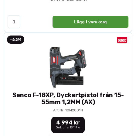
Lägg i varukorg
-62%
Senco F-18XP, Dyckertpistol från 15-
55mm 1,2MM (AX)
Art.Nr: 10M2001N
4 994 kr
Ord. pris: 13 119 kr