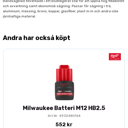
Bandsågblad tillverkade i ett kisellegerat stål för att uppnå hög flexibilitet
och avverkning samt ekonomisk sågning. Passar för sågning i trä,
aluminium, mässing, brons, koppar, glasfiber, plast m.m och andra icke
järnhaltiga material.
Andra har också köpt
Milwaukee Batteri M12 HB2.5
Art.Nr: 4932480164
552 kr