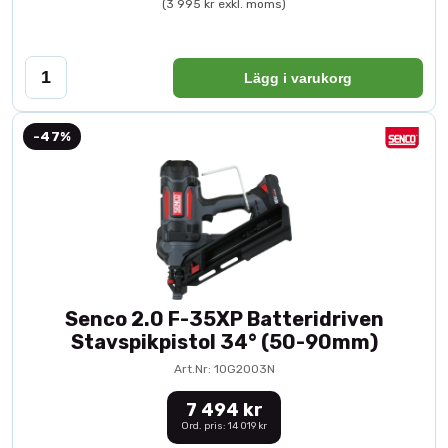
(3 995 kr exkl. moms)
Lägg i varukorg
-47%
Senco 2.0 F-35XP Batteridriven
Stavspikpistol 34° (50-90mm)
Art.Nr: 10G2003N
7 494 kr
Ord. pris: 14 019 kr