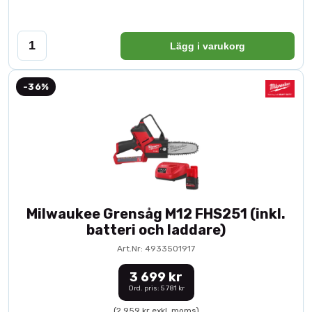
Lägg i varukorg
-36%
Milwaukee Grensåg M12 FHS251 (inkl.
batteri och laddare)
Art.Nr: 4933501917
3 699 kr
Ord. pris: 5 781 kr
(2 959 kr exkl. moms)