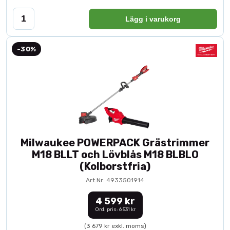
Lägg i varukorg
-30%
Milwaukee POWERPACK Grästrimmer
M18 BLLT och Lövblås M18 BLBLO
(Kolborstfria)
Art.Nr: 4933501914
4 599 kr
Ord. pris: 6 531 kr
(3 679 kr exkl. moms)