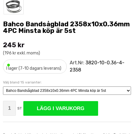
Bahco Bandsågblad 2358x10x0.36mm
4PC Minsta köp är 5st
245 kr
(196 kr exkl. moms)
•
Art.Nr:
3820-10-0.36-4-
I lager (7-10 dagars leverans)
2358
Välj bland 15 varianter:
LÄGG I VARUKORG
ST