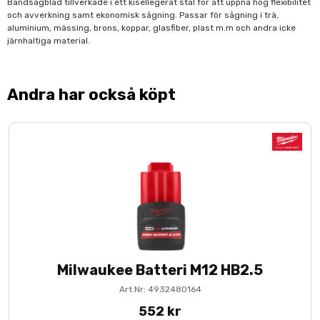
Bandsågblad tillverkade i ett kisellegerat stål för att uppnå hög flexibilitet
och avverkning samt ekonomisk sågning. Passar för sågning i trä,
aluminium, mässing, brons, koppar, glasfiber, plast m.m och andra icke
järnhaltiga material.
Andra har också köpt
Milwaukee Batteri M12 HB2.5
Art.Nr: 4932480164
552 kr