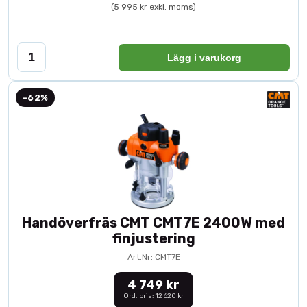
(5 995 kr exkl. moms)
Lägg i varukorg
-62%
Handöverfräs CMT CMT7E 2400W med
finjustering
Art.Nr: CMT7E
4 749 kr
Ord. pris: 12 620 kr