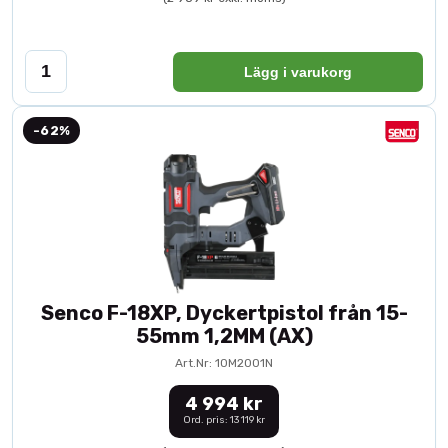
Lägg i varukorg
-62%
Senco F-18XP, Dyckertpistol från 15-
55mm 1,2MM (AX)
Art.Nr: 10M2001N
4 994 kr
Ord. pris: 13 119 kr