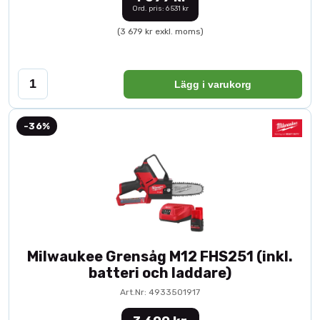
Ord. pris: 6 531 kr
(3 679 kr exkl. moms)
Lägg i varukorg
-36%
Milwaukee Grensåg M12 FHS251 (inkl.
batteri och laddare)
Art.Nr: 4933501917