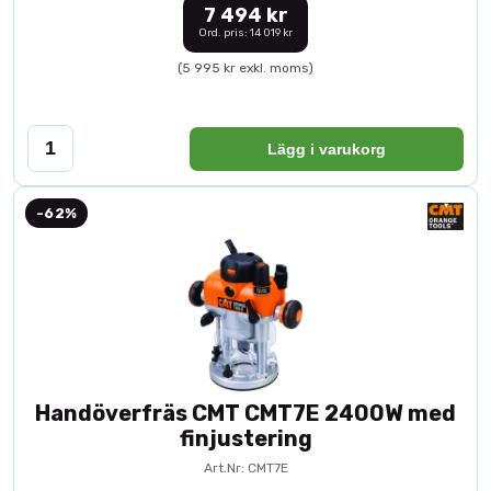
7 494 kr
Ord. pris: 14 019 kr
(5 995 kr exkl. moms)
Lägg i varukorg
-62%
Handöverfräs CMT CMT7E 2400W med
finjustering
Art.Nr: CMT7E