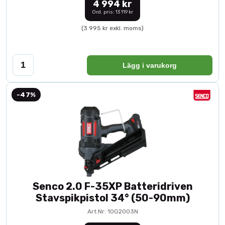
4 994 kr
Ord. pris: 13 119 kr
(3 995 kr exkl. moms)
Lägg i varukorg
-47%
Senco 2.0 F-35XP Batteridriven
Stavspikpistol 34° (50-90mm)
Art.Nr: 10G2003N