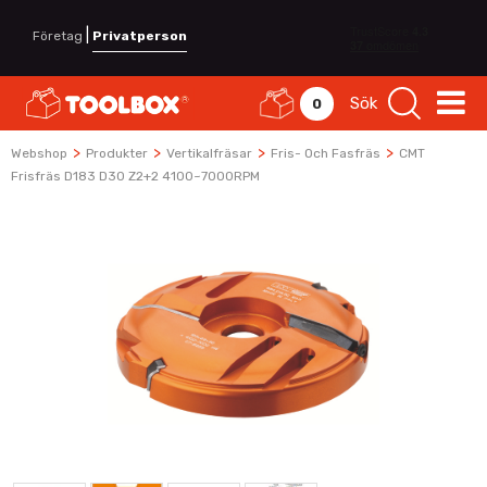
|
Företag
Privatperson
Sök
0
>
>
>
>
Webshop
Produkter
Vertikalfräsar
Fris- Och Fasfräs
CMT
Frisfräs D183 D30 Z2+2 4100~7000RPM