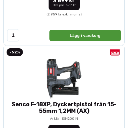
3 699 kr
Ord. pris: 5 781 kr
(2 959 kr exkl. moms)
Lägg i varukorg
-62%
Senco F-18XP, Dyckertpistol från 15-
55mm 1,2MM (AX)
Art.Nr: 10M2001N