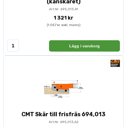
(kanskäret)
Tekniska specifikationer
Art.Nr: 695,013,A1
1 321 kr
Diameter: 183 mm
Centrumhål: 30 mm
(1 057 kr exkl. moms)
Antal skär: 22 (Z22)
Varvtalsområde: 4100–7000 rpm
Varumärke: CMT
Lägg i varukorg
CMT Skär till frisfräs 694,013
Art.Nr: 695,013,A2