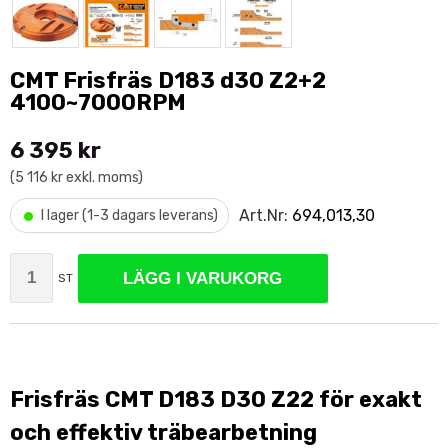
CMT Frisfräs D183 d30 Z2+2
4100~7000RPM
6 395 kr
(5 116 kr exkl. moms)
•
Art.Nr:
694,013,30
I lager (1-3 dagars leverans)
LÄGG I VARUKORG
ST
Frisfräs CMT D183 D30 Z22 för exakt
och effektiv träbearbetning