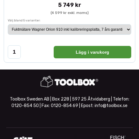
5 749 kr
(4 599 kr exkl. moms)
Välj bland 5 varianter:
Lägg i varukorg
Toolbox Sweden AB | Box 228 | 597 25 Åtvidaberg | Telefon:
0120-854 50
| Fax:
0120-854 69
| Epost:
info@toolbox.se