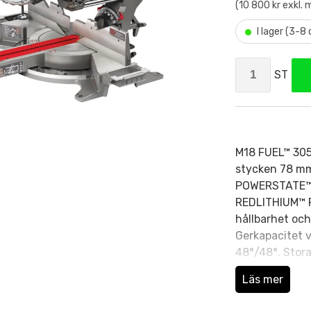
(10 800 kr exkl.
•
I lager (3-8
ST
M18 FUEL™ 305
stycken 78 mm 
POWERSTATE™ k
REDLITHIUM™ F
hållbarhet och
Gerkapacitet v
48°/48°. Stora
kapas. ONE-KEY
Läs mer
med fasta stop
med batteri 23