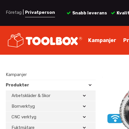
|
Företag
Privatperson
Snabb leverans
Kvali
Kampanjer
P
Kampanjer
Produkter
Arbetskläder & Skor
Borrverktyg
CNC verktyg
Fuktmätare