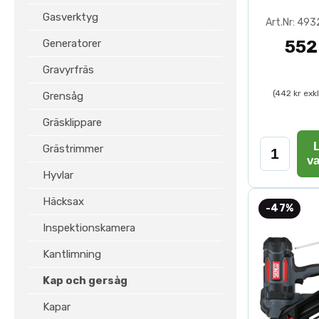
Gasverktyg
Art.Nr: 49
Generatorer
552
Gravyrfräs
(442 kr exk
Grensåg
Gräsklippare
L
Grästrimmer
v
Hyvlar
Häcksax
-47%
Inspektionskamera
Kantlimning
Kap och gersåg
Kapar