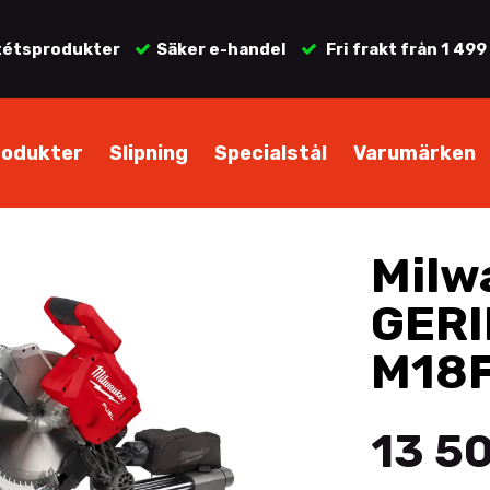
tétsprodukter
Säker e-handel
Fri frakt från 1 499
rodukter
Slipning
Specialstål
Varumärken
Milw
GER
M18
13 50