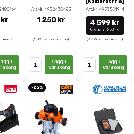
(Kolborstfria)
32480164
Art.Nr: 4932430483
Art.Nr: 4933501914
 kr
1 250 kr
4 599 kr
Ord. pris: 6 531 kr
l. moms)
(1 000 kr exkl. moms)
(3 679 kr exkl. moms)
ägg i
Lägg i
Lägg i
arukorg
varukorg
varukorg
-62%