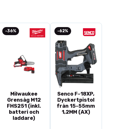
-36%
-62%
Milwaukee
Senco F-18XP,
Grensåg M12
Dyckertpistol
FHS251 (inkl.
från 15-55mm
batteri och
1,2MM (AX)
laddare)