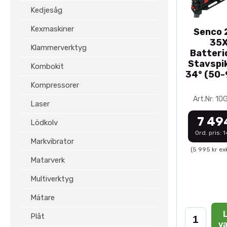
Kedjesåg
Kexmaskiner
Senco 2
35
Klammerverktyg
Batteri
Stavspik
Kombokit
34° (50
Kompressorer
Art.Nr: 1
Laser
7 49
Lödkolv
Ord. pris: 
Markvibrator
(5 995 kr ex
Matarverk
Multiverktyg
Mätare
L
Plåt
v