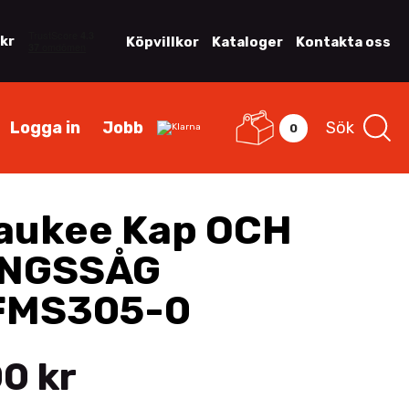
 kr
Köpvillkor
Kataloger
Kontakta oss
Logga in
Jobb
Sök
0
aukee Kap OCH
INGSSÅG
FMS305-0
0 kr