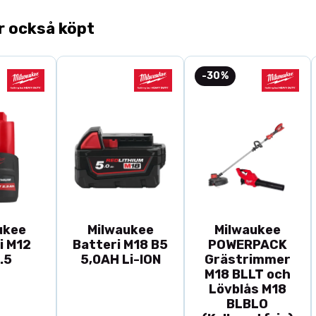
laddare.
r också köpt
-30%
ukee
Milwaukee
Milwaukee
i M12
Batteri M18 B5
POWERPACK
.5
5,0AH Li-ION
Grästrimmer
M18 BLLT och
Lövblås M18
BLBLO