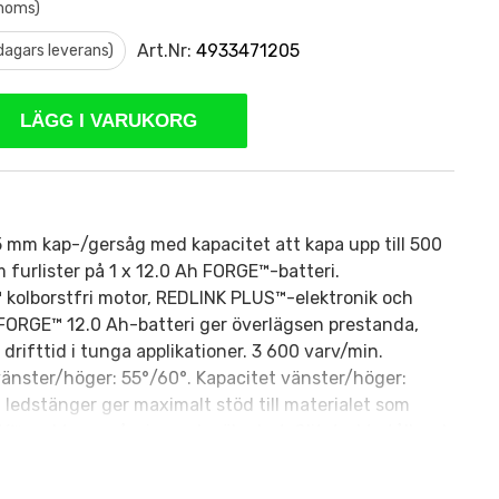
 moms)
Art.Nr:
4933471205
 dagars leverans)
LÄGG I VARUKORG
 mm kap-/gersåg med kapacitet att kapa upp till 500
furlister på 1 x 12.0 Ah FORGE™-batteri.
olborstfri motor, REDLINK PLUS™-elektronik och
ORGE™ 12.0 Ah-batteri ger överlägsen prestanda,
 drifttid i tunga applikationer. 3 600 varv/min.
änster/höger: 55°/60°. Kapacitet vänster/höger:
 ledstänger ger maximalt stöd till materialet som
™ verktygsspårning och säkerhet. Slitstarkt stålbord
p för upprepad precision vid geringssågning. Vikt
 kg. Levereras med sågklinga utan batterier och