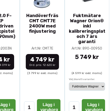
.0 F-
Handöverfräs
Fuktmätare
XP
CMT CMT7E
Wagner Orion®
driven
2400W med
inkl
pistol
finjustering
kalibreringsplatta
-90mm)
och 7 års
garanti
0G2003N
Art.Nr: CMT7E
Art.Nr: 890-00950
5 749 kr
4 kr
4 749 kr
14 019 kr
Ord. pris: 12 620 kr
kl. moms)
(3 799 kr exkl. moms)
(4 599 kr exkl. moms)
Välj bland 5 varianter:
ägg i
Lägg i
Lägg i
arukorg
varukorg
varukorg