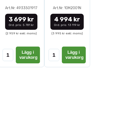
Art.Nr: 4933501917
Art.Nr: 10M2001N
3 699 kr
4 994 kr
Ord. pris: 5 781 kr
Ord. pris: 13 119 kr
(2 959 kr exkl. moms)
(3 995 kr exkl. moms)
Lägg i
Lägg i
varukorg
varukorg