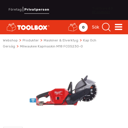
|
Företag
Privatperson
Sök
0
>
>
>
Webshop
Produkter
Maskiner & Elverktyg
Kap Och
>
Gersåg
Milwaukee Kapmaskin M18 FCOS230-0