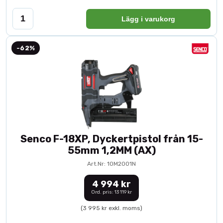
Lägg i varukorg
-62%
Senco F-18XP, Dyckertpistol från 15-
55mm 1,2MM (AX)
Art.Nr: 10M2001N
4 994 kr
Ord. pris: 13 119 kr
(3 995 kr exkl. moms)