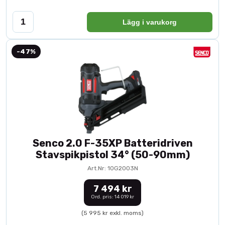
Lägg i varukorg
-47%
Senco 2.0 F-35XP Batteridriven
Stavspikpistol 34° (50-90mm)
Art.Nr: 10G2003N
7 494 kr
Ord. pris: 14 019 kr
(5 995 kr exkl. moms)