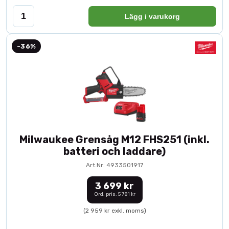
Lägg i varukorg
-36%
Milwaukee Grensåg M12 FHS251 (inkl.
batteri och laddare)
Art.Nr: 4933501917
3 699 kr
Ord. pris: 5 781 kr
(2 959 kr exkl. moms)