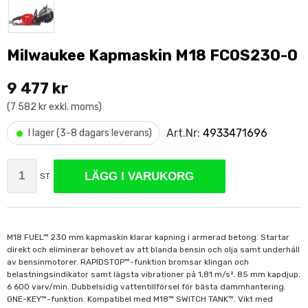
Milwaukee Kapmaskin M18 FCOS230-0
9 477 kr
(7 582 kr exkl. moms)
•
Art.Nr:
4933471696
I lager (3-8 dagars leverans)
LÄGG I VARUKORG
ST
M18 FUEL™ 230 mm kapmaskin klarar kapning i armerad betong. Startar
direkt och eliminerar behovet av att blanda bensin och olja samt underhåll
av bensinmotorer. RAPIDSTOP™-funktion bromsar klingan och
belastningsindikator samt lägsta vibrationer på 1,81 m/s². 85 mm kapdjup.
6 600 varv/min. Dubbelsidig vattentillförsel för bästa dammhantering.
ONE-KEY™-funktion. Kompatibel med M18™ SWITCH TANK™. Vikt med