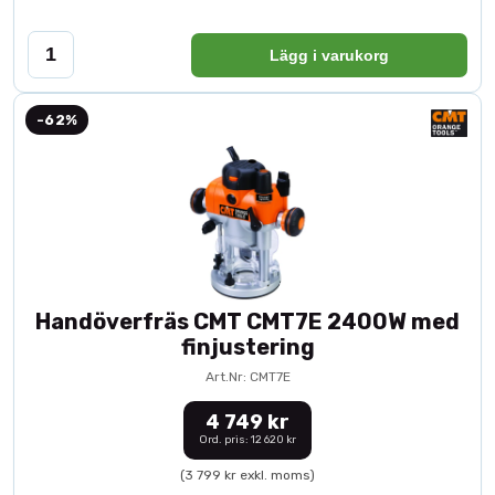
Lägg i varukorg
-62%
Handöverfräs CMT CMT7E 2400W med
finjustering
Art.Nr: CMT7E
4 749 kr
Ord. pris: 12 620 kr
(3 799 kr exkl. moms)