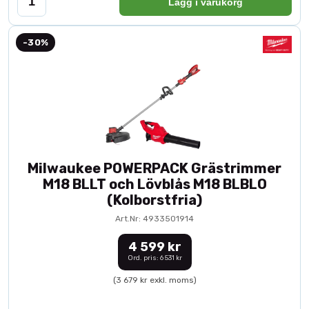
Lägg i varukorg
-30%
Milwaukee POWERPACK Grästrimmer
M18 BLLT och Lövblås M18 BLBLO
(Kolborstfria)
Art.Nr: 4933501914
4 599 kr
Ord. pris: 6 531 kr
(3 679 kr exkl. moms)