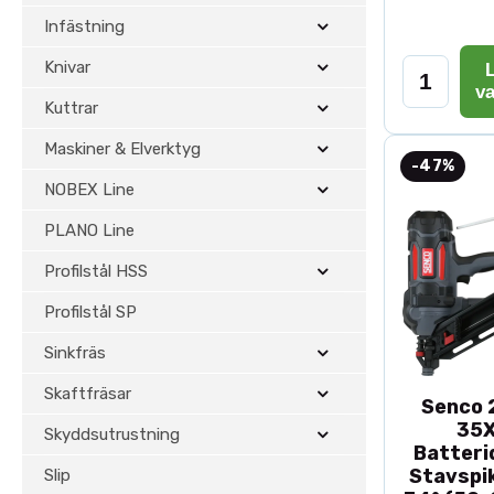
Infästning
Knivar
L
v
Kuttrar
Maskiner & Elverktyg
-47%
NOBEX Line
PLANO Line
Profilstål HSS
Profilstål SP
Sinkfräs
Skaftfräsar
Senco 2
35
Skyddsutrustning
Batteri
Stavspik
Slip