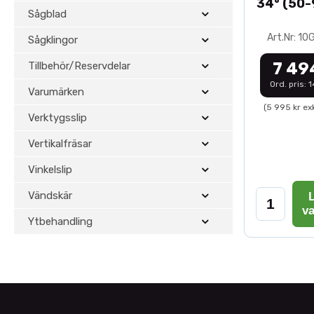
34° (50
Sågblad
Art.Nr: 1
Sågklingor
7 49
Tillbehör/Reservdelar
Ord. pris: 
Varumärken
(5 995 kr ex
Verktygsslip
Vertikalfräsar
Vinkelslip
Vändskär
L
v
Ytbehandling