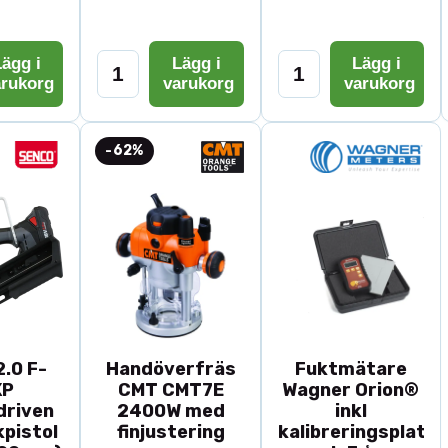
ägg i
Lägg i
Lägg i
arukorg
varukorg
varukorg
-62%
.0 F-
Handöverfräs
Fuktmätare
XP
CMT CMT7E
Wagner Orion®
driven
2400W med
inkl
pistol
finjustering
kalibreringsplatta