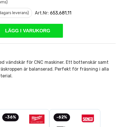
moms)
Art.Nr:
653,681,11
 dagars leverans)
LÄGG I VARUKORG
ed vändskär för CNC maskiner. Ett bottenskär samt
räskroppen är balanserad. Perfekt för fräsning i alla
erial.
-36%
-62%