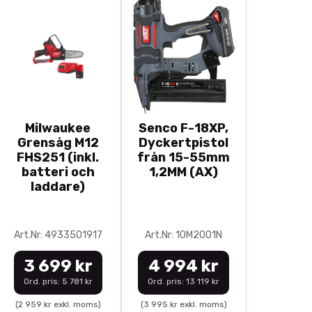
Milwaukee
Senco F-18XP,
Grensåg M12
Dyckertpistol
FHS251 (inkl.
från 15-55mm
batteri och
1,2MM (AX)
laddare)
Art.Nr: 4933501917
Art.Nr: 10M2001N
3 699 kr
4 994 kr
Ord. pris: 5 781 kr
Ord. pris: 13 119 kr
(2 959 kr exkl. moms)
(3 995 kr exkl. moms)