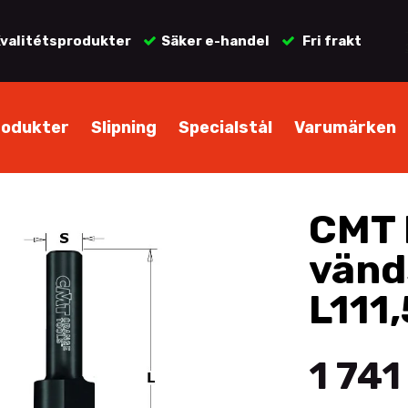
valitétsprodukter
Säker e-handel
Fri frakt
rodukter
Slipning
Specialstål
Varumärken
CMT 
vänd
L111,
1 741