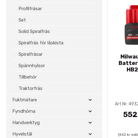
Profilfräsar
Set
Solid Spiralfräs
Spiralfräs för låskista
Spiralfräsar
Milwa
Batter
Spännhylsor
HB2
Tillbehör
Traktorfräs
Fuktmätare
Art.Nr: 49
Fyndhörna
552
Handverktyg
Hyvelstål
(442 kr exk