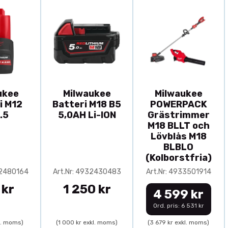
ukee
Milwaukee
Milwaukee
i M12
Batteri M18 B5
POWERPACK
.5
5,0AH Li-ION
Grästrimmer
M18 BLLT och
Lövblås M18
BLBLO
(Kolborstfria)
32480164
Art.Nr: 4932430483
Art.Nr: 4933501914
 kr
1 250 kr
4 599 kr
Ord. pris: 6 531 kr
l. moms)
(1 000 kr exkl. moms)
(3 679 kr exkl. moms)