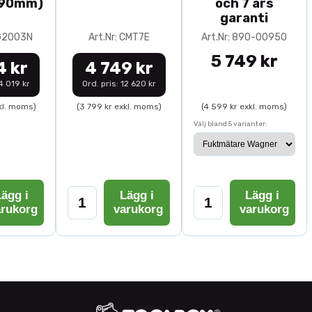
-90mm)
och 7 års
garanti
0G2003N
Art.Nr: CMT7E
Art.Nr: 890-00950
5 749 kr
4 kr
4 749 kr
14 019 kr
Ord. pris: 12 620 kr
kl. moms)
(3 799 kr exkl. moms)
(4 599 kr exkl. moms)
Välj bland 5 varianter:
ägg i
Lägg i
Lägg i
arukorg
varukorg
varukorg