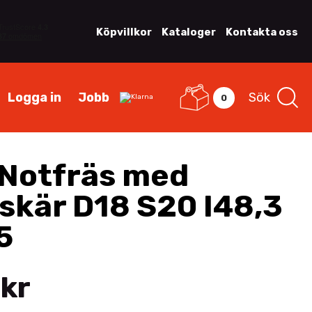
Köpvillkor
Kataloger
Kontakta oss
Logga in
Jobb
Sök
0
Notfräs med
skär D18 S20 I48,3
5
 kr