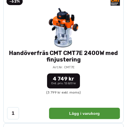
-62%
Handöverfräs CMT CMT7E 2400W med
finjustering
Art.Nr: CMT7E
4 749 kr
Ord. pris: 12 620 kr
(3 799 kr exkl. moms)
Lägg i varukorg