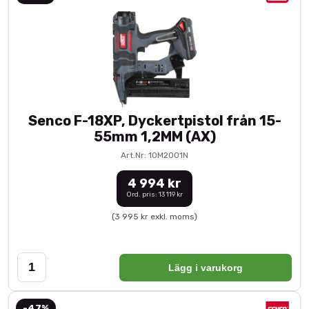
Senco F-18XP, Dyckertpistol från 15-
55mm 1,2MM (AX)
Art.Nr: 10M2001N
4 994 kr
Ord. pris: 13 119 kr
(3 995 kr exkl. moms)
Lägg i varukorg
-47%