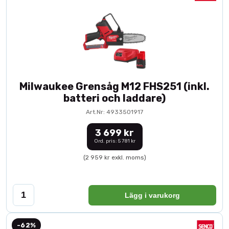
Milwaukee Grensåg M12 FHS251 (inkl.
batteri och laddare)
Art.Nr: 4933501917
3 699 kr
Ord. pris: 5 781 kr
(2 959 kr exkl. moms)
Lägg i varukorg
-62%