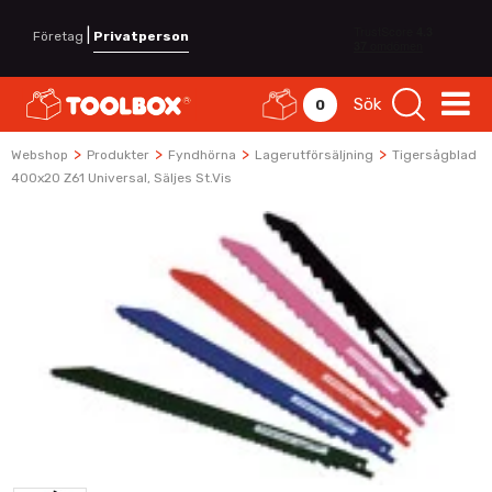
|
Företag
Privatperson
Sök
0
>
>
>
>
Webshop
Produkter
Fyndhörna
Lagerutförsäljning
Tigersågblad
400x20 Z61 Universal, Säljes St.vis