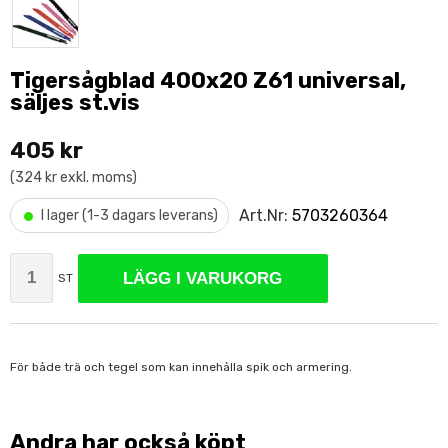
Tigersågblad 400x20 Z61 universal,
säljes st.vis
405 kr
(324 kr exkl. moms)
•
Art.Nr:
5703260364
I lager (1-3 dagars leverans)
LÄGG I VARUKORG
ST
För både trä och tegel som kan innehålla spik och armering.
Andra har också köpt