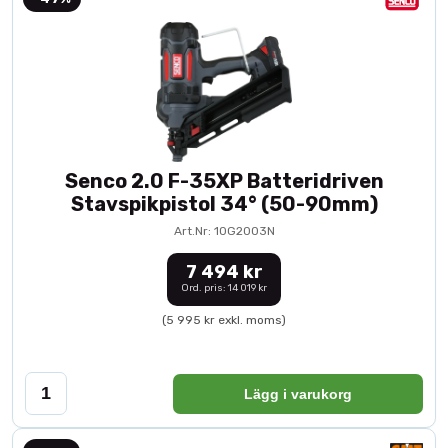
Senco 2.0 F-35XP Batteridriven
Stavspikpistol 34° (50-90mm)
Art.Nr: 10G2003N
7 494 kr
Ord. pris: 14 019 kr
(5 995 kr exkl. moms)
Lägg i varukorg