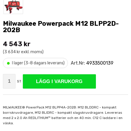
Milwaukee Powerpack M12 BLPP2D-
202B
4 543 kr
(3 634 kr exkl. moms)
•
Art.Nr:
4933500139
I lager (3-8 dagars leverans)
LÄGG I VARUKORG
ST
MILWAUKEE® PowerPack M12 BLPP4A-202B: M12 BLDDRC - kompakt
borrskruvdragare, M12 BLIDRC - kompakt slagskruvdragare. Levereras
med 2 x 2.0 Ah REDLITHIUM™ batterier och en 40 min. C12 C laddare i en
väska.