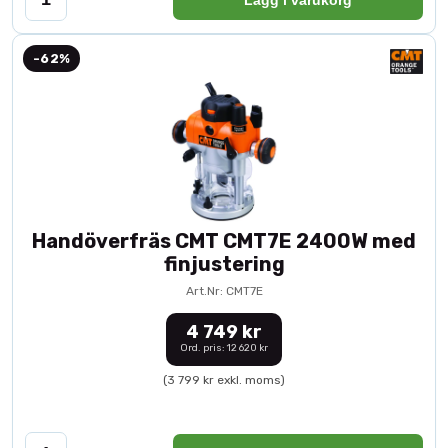
-62%
Handöverfräs CMT CMT7E 2400W med
finjustering
Art.Nr: CMT7E
4 749 kr
Ord. pris: 12 620 kr
(3 799 kr exkl. moms)