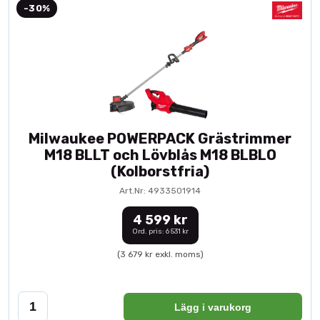
-30%
Milwaukee POWERPACK Grästrimmer
M18 BLLT och Lövblås M18 BLBLO
(Kolborstfria)
Art.Nr: 4933501914
4 599 kr
Ord. pris: 6 531 kr
(3 679 kr exkl. moms)
Lägg i varukorg