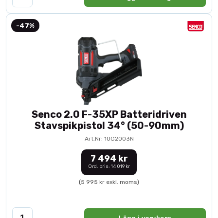
-47%
Senco 2.0 F-35XP Batteridriven
Stavspikpistol 34° (50-90mm)
Art.Nr: 10G2003N
7 494 kr
Ord. pris: 14 019 kr
(5 995 kr exkl. moms)
Lägg i varukorg