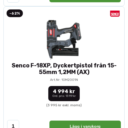
-62%
Senco F-18XP, Dyckertpistol från 15-
55mm 1,2MM (AX)
Art.Nr: 10M2001N
4 994 kr
Ord. pris: 13 119 kr
(3 995 kr exkl. moms)
Lägg i varukorg