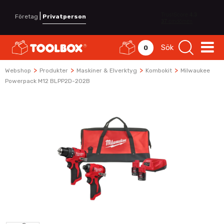
|
Företag
Privatperson
Sök
0
>
>
>
>
Webshop
Produkter
Maskiner & Elverktyg
Kombokit
Milwaukee
Powerpack M12 BLPP2D-202B