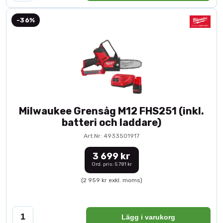
-36%
Milwaukee Grensåg M12 FHS251 (inkl.
batteri och laddare)
Art.Nr: 4933501917
3 699 kr
Ord. pris: 5 781 kr
(2 959 kr exkl. moms)
Lägg i varukorg