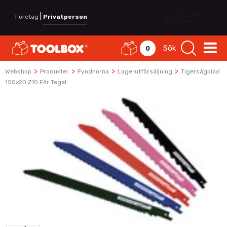
|
Företag
Privatperson
Sök
0
>
>
>
>
Webshop
Produkter
Fyndhörna
Lagerutförsäljning
Tigersågblad
150x20 Z10 För Tegel