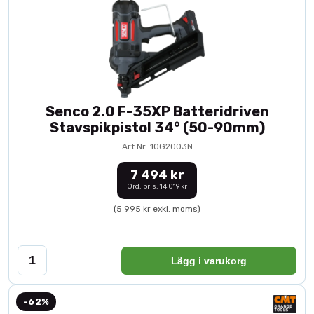
Senco 2.0 F-35XP Batteridriven
Stavspikpistol 34° (50-90mm)
Art.Nr: 10G2003N
7 494 kr
Ord. pris: 14 019 kr
(5 995 kr exkl. moms)
Lägg i varukorg
-62%