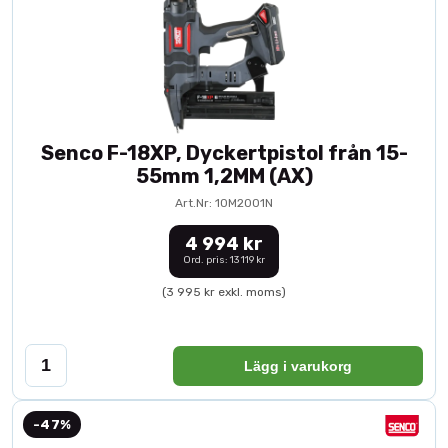
Senco F-18XP, Dyckertpistol från 15-
55mm 1,2MM (AX)
Art.Nr: 10M2001N
4 994 kr
Ord. pris: 13 119 kr
(3 995 kr exkl. moms)
Lägg i varukorg
-47%