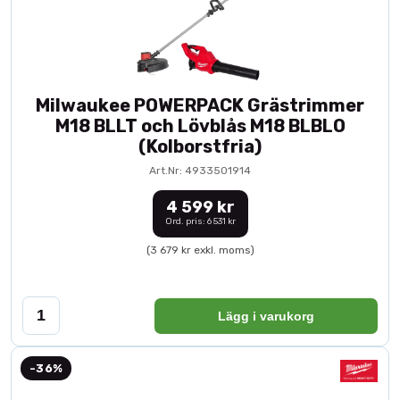
Milwaukee POWERPACK Grästrimmer
M18 BLLT och Lövblås M18 BLBLO
(Kolborstfria)
Art.Nr: 4933501914
4 599 kr
Ord. pris: 6 531 kr
(3 679 kr exkl. moms)
Lägg i varukorg
-36%