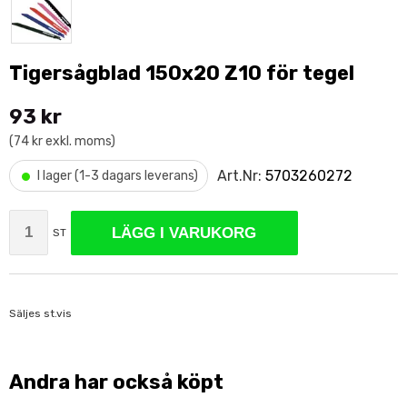
Tigersågblad 150x20 Z10 för tegel
93 kr
(74 kr exkl. moms)
•
Art.Nr:
5703260272
I lager (1-3 dagars leverans)
LÄGG I VARUKORG
ST
Säljes st.vis
Andra har också köpt