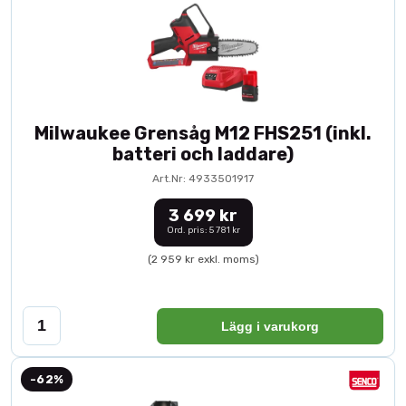
Milwaukee Grensåg M12 FHS251 (inkl.
batteri och laddare)
Art.Nr: 4933501917
3 699 kr
Ord. pris: 5 781 kr
(2 959 kr exkl. moms)
Lägg i varukorg
-62%