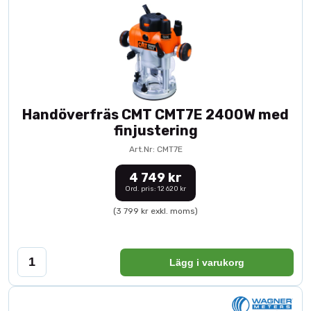
Handöverfräs CMT CMT7E 2400W med
finjustering
Art.Nr: CMT7E
4 749 kr
Ord. pris: 12 620 kr
(3 799 kr exkl. moms)
Lägg i varukorg