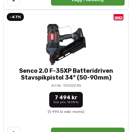
-47%
Senco 2.0 F-35XP Batteridriven
Stavspikpistol 34° (50-90mm)
Art.Nr: 10G2003N
7 494 kr
Ord. pris: 14 019 kr
(5 995 kr exkl. moms)