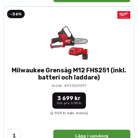
-36%
Milwaukee Grensåg M12 FHS251 (inkl.
batteri och laddare)
Art.Nr: 4933501917
3 699 kr
Ord. pris: 5 781 kr
(2 959 kr exkl. moms)
Lägg i varukorg