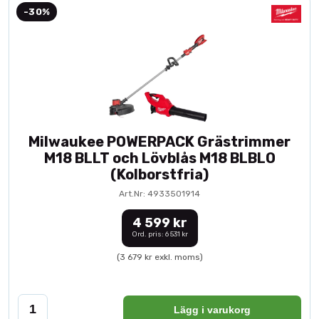
-30%
Milwaukee POWERPACK Grästrimmer
M18 BLLT och Lövblås M18 BLBLO
(Kolborstfria)
Art.Nr: 4933501914
4 599 kr
Ord. pris: 6 531 kr
(3 679 kr exkl. moms)
Lägg i varukorg