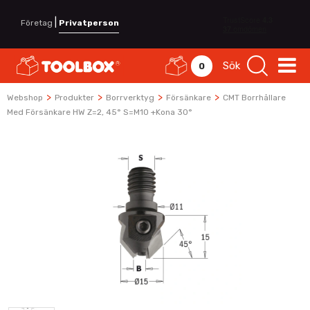
|
Företag
Privatperson
Sök
0
>
>
>
>
Webshop
Produkter
Borrverktyg
Försänkare
CMT Borrhållare
Med Försänkare HW Z=2, 45° S=M10 +kona 30°