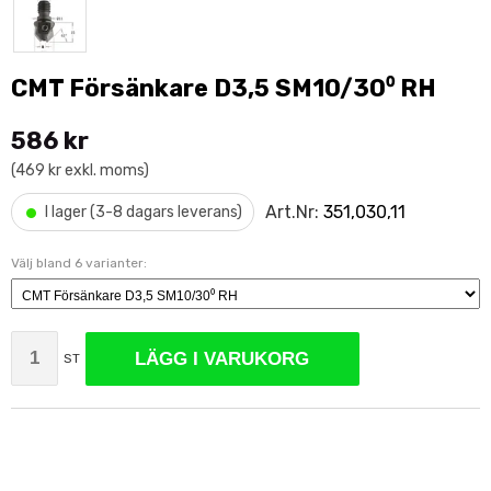
CMT Försänkare D3,5 SM10/30⁰ RH
586 kr
(469 kr exkl. moms)
•
Art.Nr:
351,030,11
I lager (3-8 dagars leverans)
Välj bland 6 varianter:
LÄGG I VARUKORG
ST