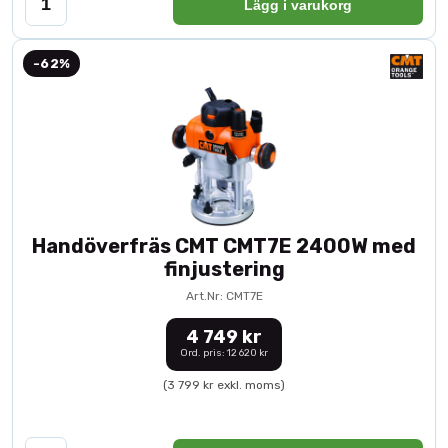
Lägg i varukorg
-62%
Handöverfräs CMT CMT7E 2400W med
finjustering
Art.Nr: CMT7E
4 749 kr
Ord. pris: 12 620 kr
(3 799 kr exkl. moms)