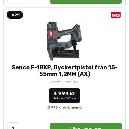
-62%
Senco F-18XP, Dyckertpistol från 15-
55mm 1,2MM (AX)
Art.Nr: 10M2001N
4 994 kr
Ord. pris: 13 119 kr
(3 995 kr exkl. moms)
Lägg i varukorg