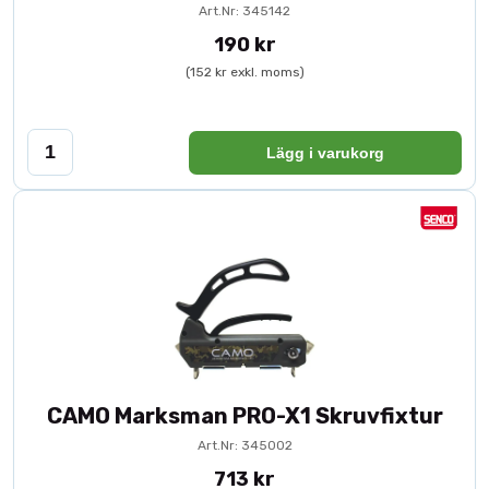
Modell: CAMO Marksman Pro NB
Art.Nr: 345142
Användning: Dold trallskruvning
190 kr
Passar trallbredd: 83–127 mm
Standardavstånd: 1,6 mm mellan brädor
(152 kr exkl. moms)
Utbytbara distanser: 1,6 mm / 3,2 mm / 4,8 mm
Material skruvguider: Gjutjärn
Användning
Lägg i varukorg
CAMO skruvfixturer används tillsammans med
CAMO trallskruv
och CAMO
specialbits för optimal infästning. Vid montering av 34 mm tjock trall eller
trall med spårfräsning rekommenderas att skruven försänks med CAMO
bits enligt systemets anvisningar.
CAMO Marksman PRO-X1 Skruvfixtur
Art.Nr: 345002
713 kr