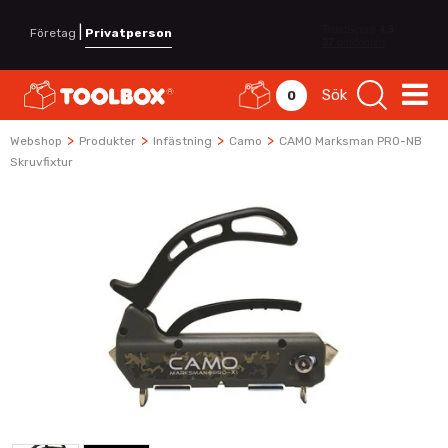
|
Företag
Privatperson
Sök
0
>
>
>
>
Webshop
Produkter
Infästning
Camo
CAMO Marksman PRO-NB
Skruvfixtur