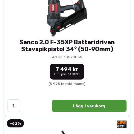
Senco 2.0 F-35XP Batteridriven
Stavspikpistol 34° (50-90mm)
Art.Nr: 10G2003N
7 494 kr
Ord. pris: 14 019 kr
(5 995 kr exkl. moms)
Lägg i varukorg
-62%