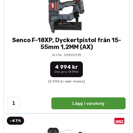
Senco F-18XP, Dyckertpistol från 15-
55mm 1,2MM (AX)
Art.Nr: 10M2001N
4 994 kr
Ord. pris: 13 119 kr
(3 995 kr exkl. moms)
Lägg i varukorg
-47%