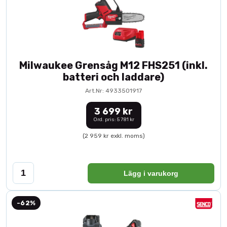
Milwaukee Grensåg M12 FHS251 (inkl.
batteri och laddare)
Art.Nr: 4933501917
3 699 kr
Ord. pris: 5 781 kr
(2 959 kr exkl. moms)
Lägg i varukorg
-62%