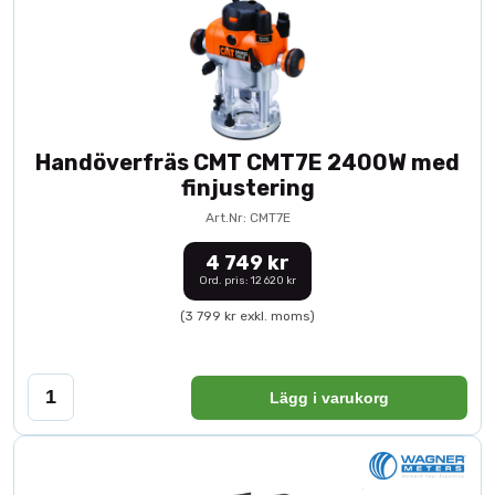
Handöverfräs CMT CMT7E 2400W med
finjustering
Art.Nr: CMT7E
4 749 kr
Ord. pris: 12 620 kr
(3 799 kr exkl. moms)
Lägg i varukorg