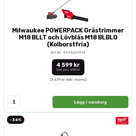
Milwaukee POWERPACK Grästrimmer
M18 BLLT och Lövblås M18 BLBLO
(Kolborstfria)
Art.Nr: 4933501914
4 599 kr
Ord. pris: 6 531 kr
(3 679 kr exkl. moms)
Lägg i varukorg
-36%