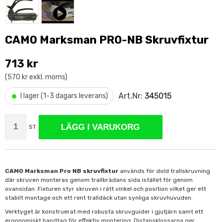
CAMO Marksman PRO-NB Skruvfixtur
713 kr
(570 kr exkl. moms)
•
Art.Nr:
345015
I lager (1-3 dagars leverans)
LÄGG I VARUKORG
ST
CAMO Marksman Pro NB skruvfixtur
används för dold trallskruvning
där skruven monteras genom trallbrädans sida istället för genom
ovansidan. Fixturen styr skruven i rätt vinkel och position vilket ger ett
stabilt montage och ett rent tralldäck utan synliga skruvhuvuden.
Verktyget är konstruerat med robusta skruvguider i gjutjärn samt ett
ergonomiskt handtag för effektiv montering. Distansklossarna ger