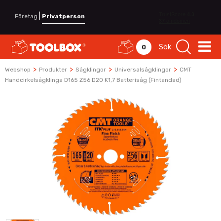
|
Företag
Privatperson
Sök
0
>
>
>
>
Webshop
Produkter
Sågklingor
Universalsågklingor
CMT
Handcirkelsågklinga D165 Z56 D20 K1,7 Batterisåg (fintandad)