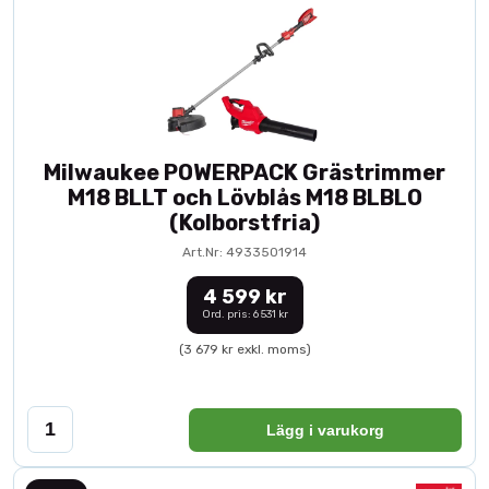
Milwaukee POWERPACK Grästrimmer
M18 BLLT och Lövblås M18 BLBLO
(Kolborstfria)
Art.Nr: 4933501914
4 599 kr
Ord. pris: 6 531 kr
(3 679 kr exkl. moms)
Lägg i varukorg