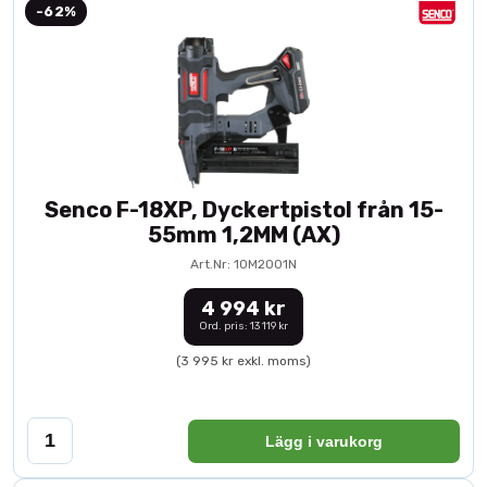
-62%
Senco F-18XP, Dyckertpistol från 15-
55mm 1,2MM (AX)
Art.Nr: 10M2001N
4 994 kr
Ord. pris: 13 119 kr
(3 995 kr exkl. moms)
Lägg i varukorg