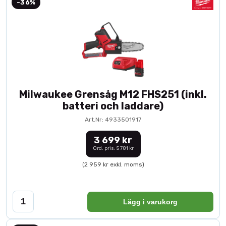
-36%
Milwaukee Grensåg M12 FHS251 (inkl.
batteri och laddare)
Art.Nr: 4933501917
3 699 kr
Ord. pris: 5 781 kr
(2 959 kr exkl. moms)
Lägg i varukorg