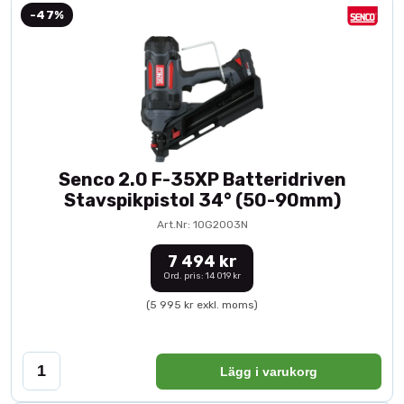
-47%
Senco 2.0 F-35XP Batteridriven
Stavspikpistol 34° (50-90mm)
Art.Nr: 10G2003N
7 494 kr
Ord. pris: 14 019 kr
(5 995 kr exkl. moms)
Lägg i varukorg