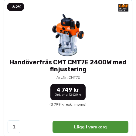
-62%
Handöverfräs CMT CMT7E 2400W med
finjustering
Art.Nr: CMT7E
4 749 kr
Ord. pris: 12 620 kr
(3 799 kr exkl. moms)
Lägg i varukorg