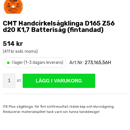
CMT Handcirkelsågklinga D165 Z56
d20 K1,7 Batterisåg (fintandad)
514 kr
(411 kr exkl. moms)
•
Art.Nr:
273,165,56H
I lager (1-3 dagars leverans)
LÄGG I VARUKORG
ST
ITK Plus sågklinga, för fint snittresultat i både kap och klyvsågning.
Reducerar materialspillet tack vare sin tunna tanddesign!