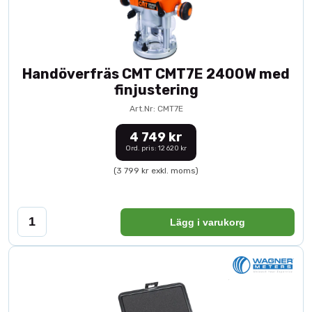
Handöverfräs CMT CMT7E 2400W med
finjustering
Art.Nr: CMT7E
4 749 kr
Ord. pris: 12 620 kr
(3 799 kr exkl. moms)
Lägg i varukorg