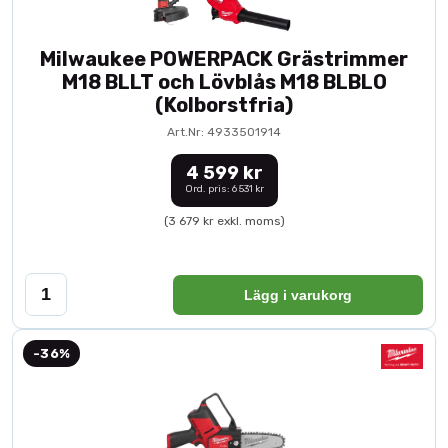
Milwaukee POWERPACK Grästrimmer
M18 BLLT och Lövblås M18 BLBLO
(Kolborstfria)
Art.Nr: 4933501914
4 599 kr
Ord. pris: 6 531 kr
(3 679 kr exkl. moms)
Lägg i varukorg
-36%