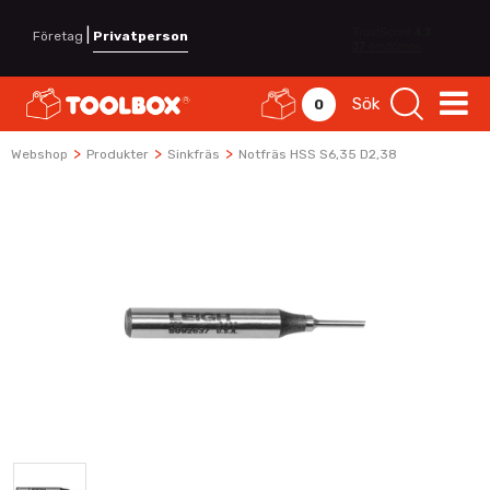
|
Företag
Privatperson
Sök
0
>
>
>
Webshop
Produkter
Sinkfräs
Notfräs HSS S6,35 D2,38