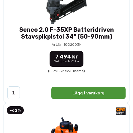
Senco 2.0 F-35XP Batteridriven
Stavspikpistol 34° (50-90mm)
Art.Nr: 10G2003N
7 494 kr
Ord. pris: 14 019 kr
(5 995 kr exkl. moms)
Lägg i varukorg
-62%