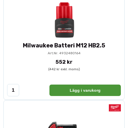
Milwaukee Batteri M12 HB2.5
Art.Nr: 4932480164
552 kr
(442 kr exkl. moms)
Lägg i varukorg