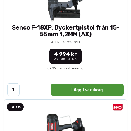
Senco F-18XP, Dyckertpistol från 15-
55mm 1,2MM (AX)
Art.Nr: 10M2001N
4 994 kr
Ord. pris: 13 119 kr
(3 995 kr exkl. moms)
Lägg i varukorg
-47%