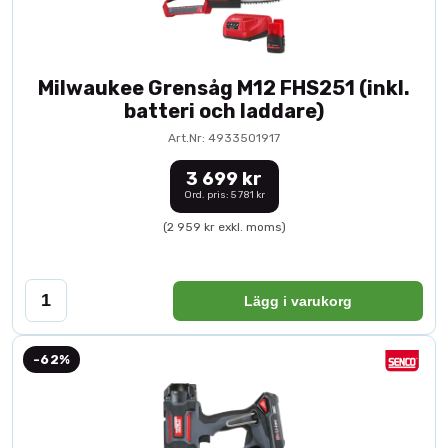
Milwaukee Grensåg M12 FHS251 (inkl.
batteri och laddare)
Art.Nr: 4933501917
3 699 kr
Ord. pris: 5 781 kr
(2 959 kr exkl. moms)
Lägg i varukorg
-62%