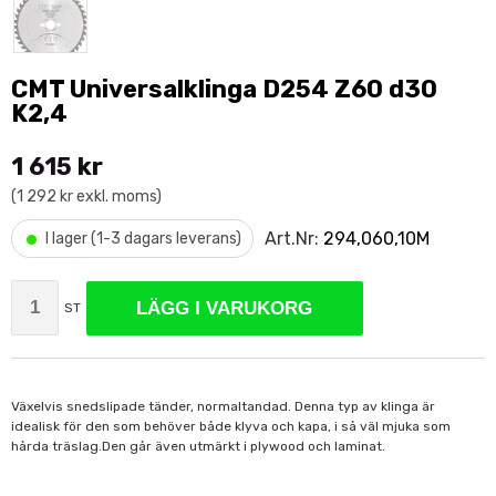
CMT Universalklinga D254 Z60 d30
K2,4
1 615 kr
(1 292 kr exkl. moms)
•
Art.Nr:
294,060,10M
I lager (1-3 dagars leverans)
LÄGG I VARUKORG
ST
Växelvis snedslipade tänder, normaltandad. Denna typ av klinga är
idealisk för den som behöver både klyva och kapa, i så väl mjuka som
hårda träslag.Den går även utmärkt i plywood och laminat.