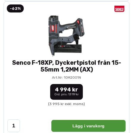
-62%
Senco F-18XP, Dyckertpistol från 15-
55mm 1,2MM (AX)
Art.Nr: 10M2001N
4 994 kr
Ord. pris: 13 119 kr
(3 995 kr exkl. moms)
Lägg i varukorg