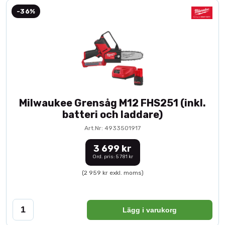
-36%
Milwaukee Grensåg M12 FHS251 (inkl.
batteri och laddare)
Art.Nr: 4933501917
3 699 kr
Ord. pris: 5 781 kr
(2 959 kr exkl. moms)
Lägg i varukorg