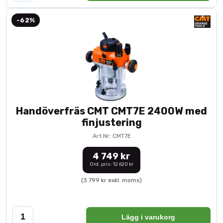
-62%
Handöverfräs CMT CMT7E 2400W med
finjustering
Art.Nr: CMT7E
4 749 kr
Ord. pris: 12 620 kr
(3 799 kr exkl. moms)
Lägg i varukorg