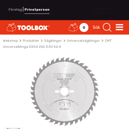
|
Företag
Privatperson
Sök
0
>
>
>
>
Webshop
Produkter
Sågklingor
Universalsågklingor
CMT
Universalklinga D254 Z60 D30 K2,4