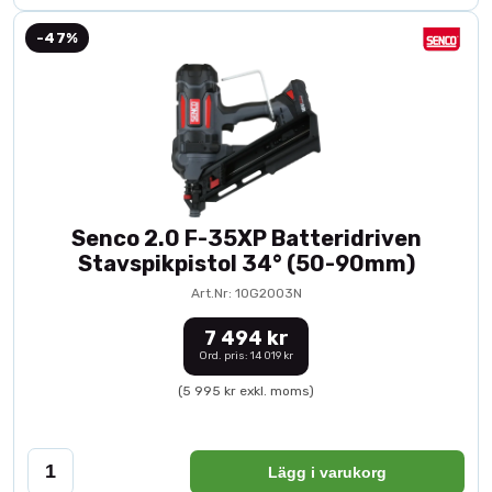
-47%
Senco 2.0 F-35XP Batteridriven
Stavspikpistol 34° (50-90mm)
Art.Nr: 10G2003N
7 494 kr
Ord. pris: 14 019 kr
(5 995 kr exkl. moms)
Lägg i varukorg