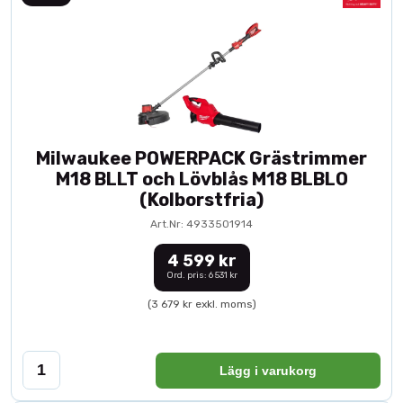
Milwaukee POWERPACK Grästrimmer
M18 BLLT och Lövblås M18 BLBLO
(Kolborstfria)
Art.Nr: 4933501914
4 599 kr
Ord. pris: 6 531 kr
(3 679 kr exkl. moms)
Lägg i varukorg