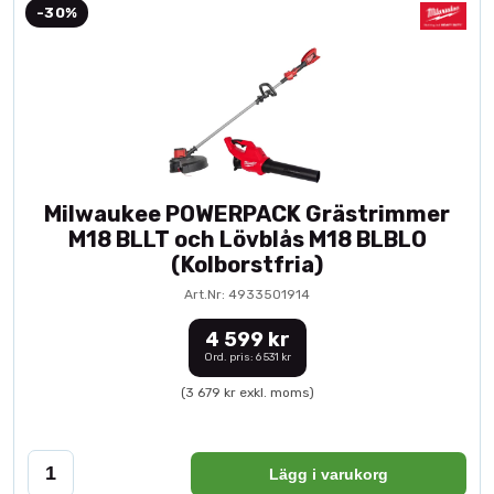
-30%
Milwaukee POWERPACK Grästrimmer
M18 BLLT och Lövblås M18 BLBLO
(Kolborstfria)
Art.Nr: 4933501914
4 599 kr
Ord. pris: 6 531 kr
(3 679 kr exkl. moms)
Lägg i varukorg