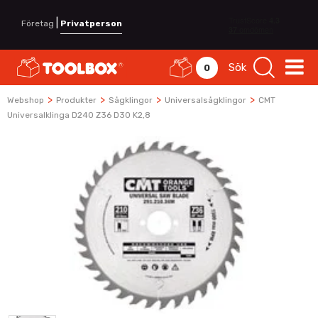
|
Företag
Privatperson
Sök
0
>
>
>
>
Webshop
Produkter
Sågklingor
Universalsågklingor
CMT
Universalklinga D240 Z36 D30 K2,8