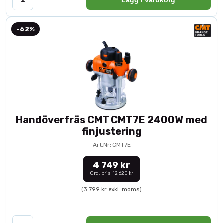
-62%
Handöverfräs CMT CMT7E 2400W med
finjustering
Art.Nr: CMT7E
4 749 kr
Ord. pris: 12 620 kr
(3 799 kr exkl. moms)