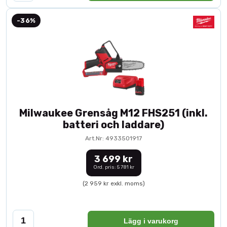
-36%
Milwaukee Grensåg M12 FHS251 (inkl.
batteri och laddare)
Art.Nr: 4933501917
3 699 kr
Ord. pris: 5 781 kr
(2 959 kr exkl. moms)
Lägg i varukorg