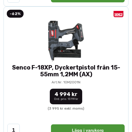
-62%
Senco F-18XP, Dyckertpistol från 15-
55mm 1,2MM (AX)
Art.Nr: 10M2001N
4 994 kr
Ord. pris: 13 119 kr
(3 995 kr exkl. moms)
Lägg i varukorg