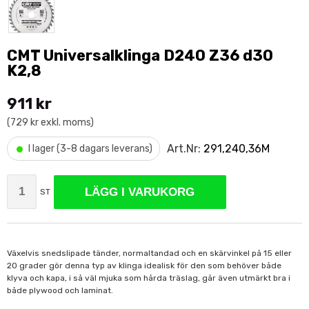
CMT Universalklinga D240 Z36 d30
K2,8
911 kr
(729 kr exkl. moms)
•
Art.Nr:
291,240,36M
I lager (3-8 dagars leverans)
LÄGG I VARUKORG
ST
Växelvis snedslipade tänder, normaltandad och en skärvinkel på 15 eller
20 grader gör denna typ av klinga idealisk för den som behöver både
klyva och kapa, i så väl mjuka som hårda träslag, går även utmärkt bra i
både plywood och laminat.