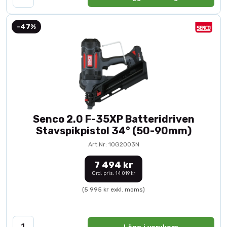
-47%
Senco 2.0 F-35XP Batteridriven
Stavspikpistol 34° (50-90mm)
Art.Nr: 10G2003N
7 494 kr
Ord. pris: 14 019 kr
(5 995 kr exkl. moms)
Lägg i varukorg