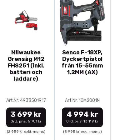
Milwaukee
Senco F-18XP,
Grensåg M12
Dyckertpistol
FHS251 (inkl.
från 15-55mm
batteri och
1,2MM (AX)
laddare)
Art.Nr: 4933501917
Art.Nr: 10M2001N
3 699 kr
4 994 kr
Ord. pris: 5 781 kr
Ord. pris: 13 119 kr
(2 959 kr exkl. moms)
(3 995 kr exkl. moms)