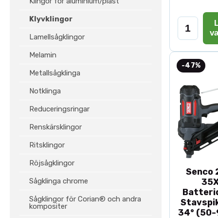
Klingor för aluminium/plast
Klyvklingor
L
v
Lamellsågklingor
Melamin
-47%
Metallsågklinga
Notklinga
Reduceringsringar
Renskärsklingor
Ritsklingor
Röjsågklingor
Senco 2
Sågklinga chrome
35
Batteri
Sågklingor för Corian® och andra
Stavspik
kompositer
34° (50