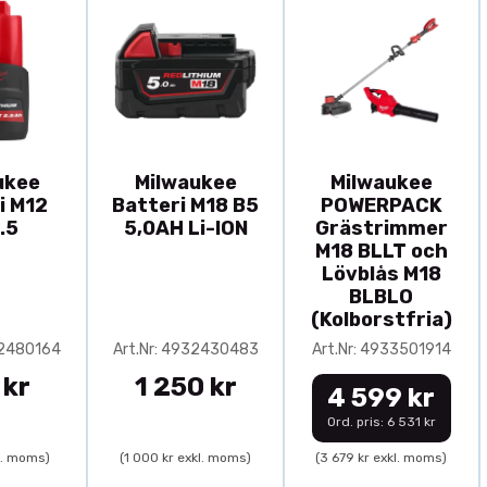
ukee
Milwaukee
Milwaukee
i M12
Batteri M18 B5
POWERPACK
.5
5,0AH Li-ION
Grästrimmer
M18 BLLT och
Lövblås M18
BLBLO
(Kolborstfria)
32480164
Art.Nr: 4932430483
Art.Nr: 4933501914
 kr
1 250 kr
4 599 kr
Ord. pris: 6 531 kr
l. moms)
(1 000 kr exkl. moms)
(3 679 kr exkl. moms)