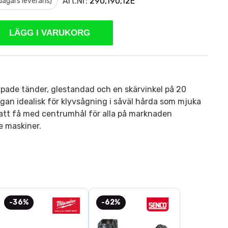
Art.Nr:
290,190,12E
 dagars leverans)
LÄGG I VARUKORG
ipade tänder, glestandad och en skärvinkel på 20
ngan idealisk för klyvsågning i såväl hårda som mjuka
 att få med centrumhål för alla på marknaden
 maskiner.
-36%
-62%