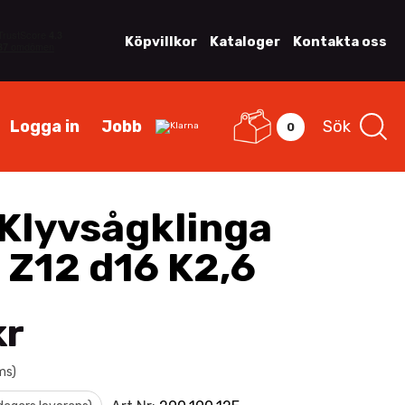
Köpvillkor
Kataloger
Kontakta oss
Logga in
Jobb
Sök
0
Klyvsågklinga
 Z12 d16 K2,6
kr
ms)