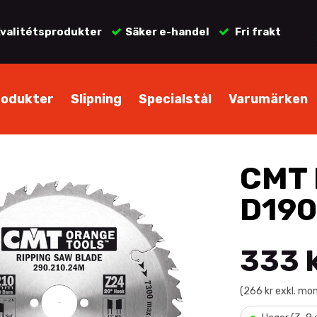
valitétsprodukter
Säker e-handel
Fri frakt
rodukter
Slipning
Specialstål
Varumärken
CMT 
D190
333 
(266 kr exkl. mo