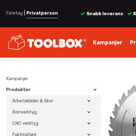
|
Företag
Privatperson
Snabb leverans
K
Kampanjer
P
Kampanjer
Produkter
Arbetskläder & Skor
Borrverktyg
CNC verktyg
Fuktmätare