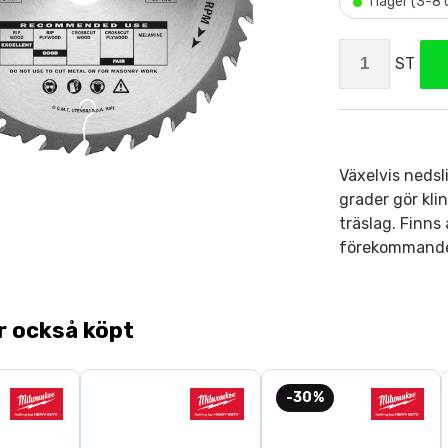
•
I lager (3-8
ST
Växelvis nedsl
grader gör kli
träslag. Finns
förekommande
r också köpt
-30%