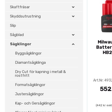
Skaftfräsar
Skyddsutrustning
Slip
Sågblad
Milwa
Sågklingor
Batter
HB2
Byggsågklingor
Diamantsågklinga
Dry Cut för kapning i metall &
rostfritt
Art.Nr: 49
Formatsågklingor
552
Justersågklingor
Kap- och Gersågklingor
(442 kr exk