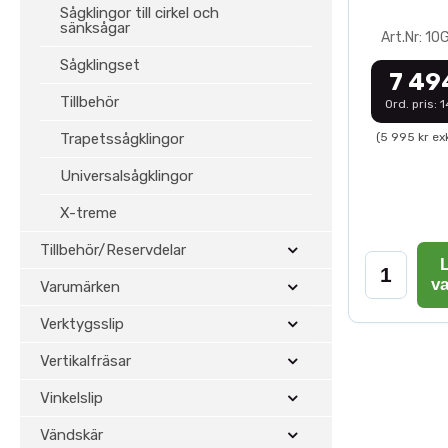
Sågklingor till cirkel och
sänksågar
Art.Nr: 1
Sågklingset
7 49
Tillbehör
Ord. pris: 
Trapetssågklingor
(5 995 kr ex
Universalsågklingor
X-treme
Tillbehör/Reservdelar
L
v
Varumärken
Verktygsslip
Vertikalfräsar
Vinkelslip
Vändskär