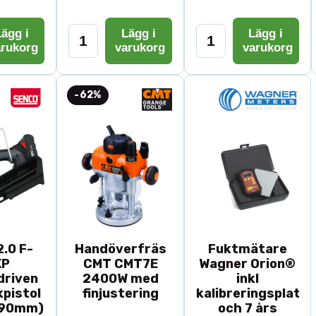
ägg i
Lägg i
Lägg i
arukorg
varukorg
varukorg
-62%
.0 F-
Handöverfräs
Fuktmätare
XP
CMT CMT7E
Wagner Orion®
driven
2400W med
inkl
pistol
finjustering
kalibreringsplatta
-90mm)
och 7 års