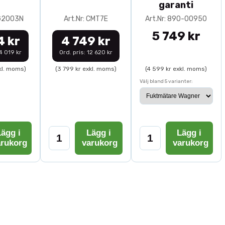
garanti
0G2003N
Art.Nr: CMT7E
Art.Nr: 890-00950
5 749 kr
4 kr
4 749 kr
14 019 kr
Ord. pris: 12 620 kr
kl. moms)
(3 799 kr exkl. moms)
(4 599 kr exkl. moms)
Välj bland 5 varianter:
ägg i
Lägg i
Lägg i
arukorg
varukorg
varukorg