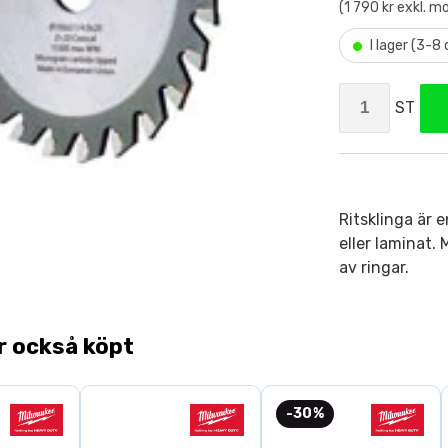
(1 790 kr exkl. m
•
I lager (3-8
ST
Ritsklinga är 
eller laminat.
av ringar.
r också köpt
-30%