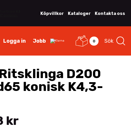
Köpvillkor
Kataloger
Kontakta oss
Logga in
Jobb
Sök
0
Ritsklinga D200
d65 konisk K4,3-
 kr