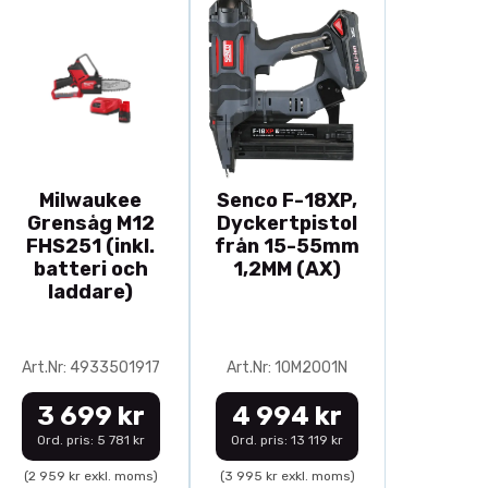
Milwaukee
Senco F-18XP,
Grensåg M12
Dyckertpistol
FHS251 (inkl.
från 15-55mm
batteri och
1,2MM (AX)
laddare)
Art.Nr: 4933501917
Art.Nr: 10M2001N
3 699 kr
4 994 kr
Ord. pris: 5 781 kr
Ord. pris: 13 119 kr
(2 959 kr exkl. moms)
(3 995 kr exkl. moms)