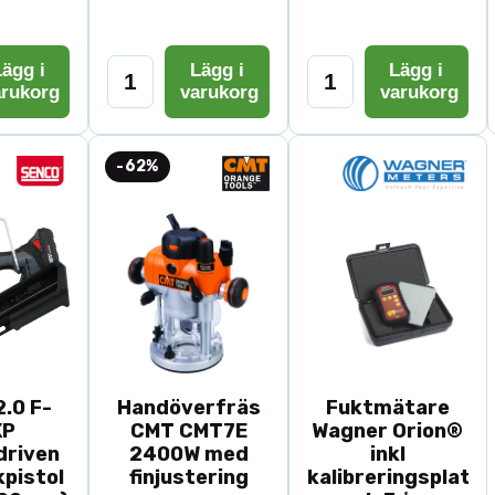
ägg i
Lägg i
Lägg i
arukorg
varukorg
varukorg
-62%
.0 F-
Handöverfräs
Fuktmätare
XP
CMT CMT7E
Wagner Orion®
driven
2400W med
inkl
pistol
finjustering
kalibreringsplatta