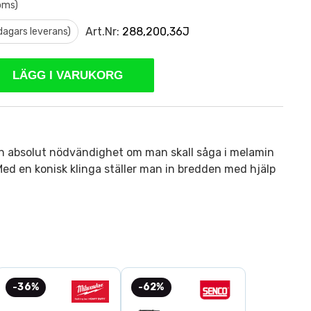
oms)
Art.Nr:
288,200,36J
 dagars leverans)
LÄGG I VARUKORG
en absolut nödvändighet om man skall såga i melamin
 Med en konisk klinga ställer man in bredden med hjälp
-36%
-62%