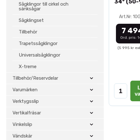
34° (50
Sågklingor till cirkel och
sänksågar
Art.Nr: 1
Sågklingset
7 49
Tillbehör
Ord. pris: 
Trapetssågklingor
(5 995 kr ex
Universalsågklingor
X-treme
Tillbehör/Reservdelar
L
Varumärken
v
Verktygsslip
Vertikalfräsar
Vinkelslip
Vändskär