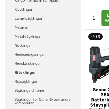
Klingor för aluminium/plast
Klyvklingor
L
Lamellsågklingor
v
Melamin
Metallsågklinga
-47%
Notklinga
Reduceringsringar
Renskärsklingor
Ritsklingor
Röjsågklingor
Senco 2
Sågklinga chrome
35
Sågklingor för Corian® och andra
Batteri
kompositer
Stavspik