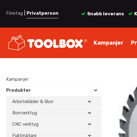
|
Företag
Privatperson
Snabb leverans
K
Kampanjer
P
Kampanjer
Produkter
Arbetskläder & Skor
Borrverktyg
CNC verktyg
Fuktmätare