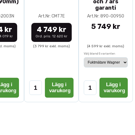
-90mm)
och 7 års
garanti
0G2003N
Art.Nr: CMT7E
Art.Nr: 890-00950
5 749 kr
4 kr
4 749 kr
14 019 kr
Ord. pris: 12 620 kr
kl. moms)
(3 799 kr exkl. moms)
(4 599 kr exkl. moms)
Välj bland 5 varianter:
ägg i
Lägg i
Lägg i
arukorg
varukorg
varukorg