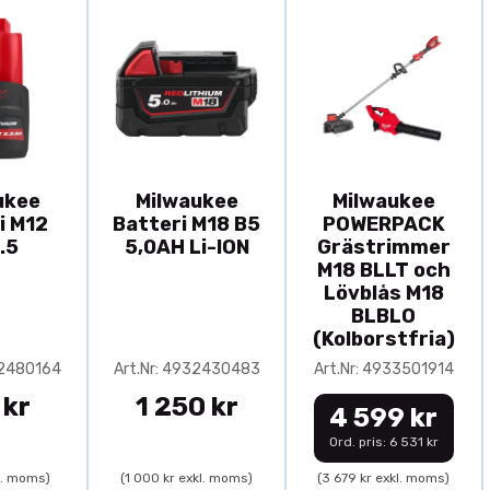
ukee
Milwaukee
Milwaukee
i M12
Batteri M18 B5
POWERPACK
.5
5,0AH Li-ION
Grästrimmer
M18 BLLT och
Lövblås M18
BLBLO
(Kolborstfria)
32480164
Art.Nr: 4932430483
Art.Nr: 4933501914
 kr
1 250 kr
4 599 kr
Ord. pris: 6 531 kr
l. moms)
(1 000 kr exkl. moms)
(3 679 kr exkl. moms)