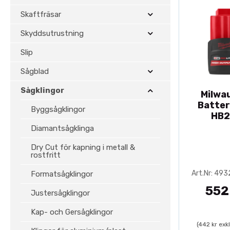
Skaftfräsar
Skyddsutrustning
Slip
Sågblad
Sågklingor
Milwa
Batter
Byggsågklingor
HB2
Diamantsågklinga
Dry Cut för kapning i metall &
rostfritt
Art.Nr: 49
Formatsågklingor
552
Justersågklingor
Kap- och Gersågklingor
(442 kr exk