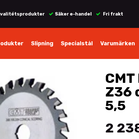
valitétsprodukter
Säker e-handel
Fri frakt
rodukter
Slipning
Specialstål
Varumärken
CMT 
Z36 
5,5
2 238