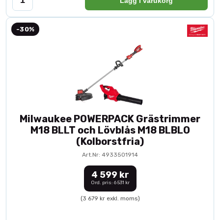
Lägg i varukorg
-30%
Milwaukee POWERPACK Grästrimmer
M18 BLLT och Lövblås M18 BLBLO
(Kolborstfria)
Art.Nr: 4933501914
4 599 kr
Ord. pris: 6 531 kr
(3 679 kr exkl. moms)