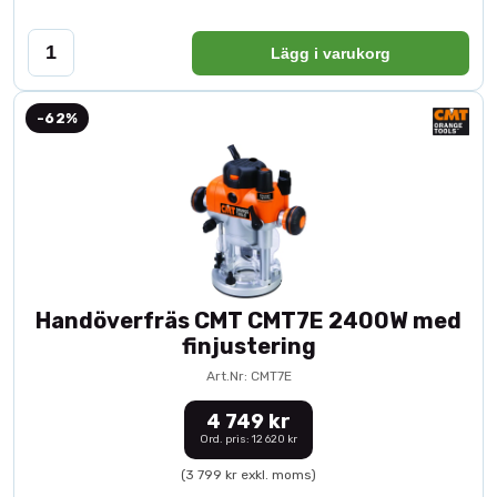
Lägg i varukorg
-62%
Handöverfräs CMT CMT7E 2400W med
finjustering
Art.Nr: CMT7E
4 749 kr
Ord. pris: 12 620 kr
(3 799 kr exkl. moms)