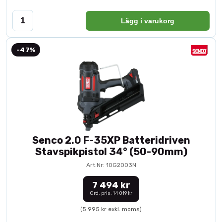
Lägg i varukorg
-47%
Senco 2.0 F-35XP Batteridriven
Stavspikpistol 34° (50-90mm)
Art.Nr: 10G2003N
7 494 kr
Ord. pris: 14 019 kr
(5 995 kr exkl. moms)