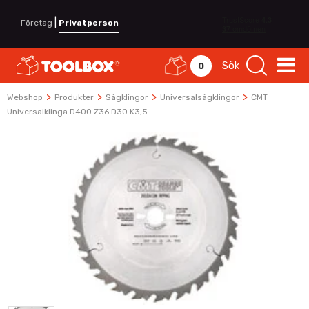
|
Företag
Privatperson
Sök
0
>
>
>
>
Webshop
Produkter
Sågklingor
Universalsågklingor
CMT
Universalklinga D400 Z36 D30 K3,5