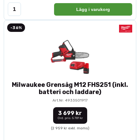
Lägg i varukorg
-36%
Milwaukee Grensåg M12 FHS251 (inkl.
batteri och laddare)
Art.Nr: 4933501917
3 699 kr
Ord. pris: 5 781 kr
(2 959 kr exkl. moms)