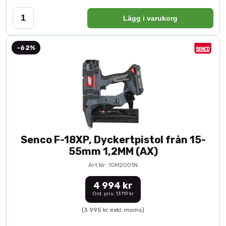
Lägg i varukorg
-62%
Senco F-18XP, Dyckertpistol från 15-
55mm 1,2MM (AX)
Art.Nr: 10M2001N
4 994 kr
Ord. pris: 13 119 kr
(3 995 kr exkl. moms)