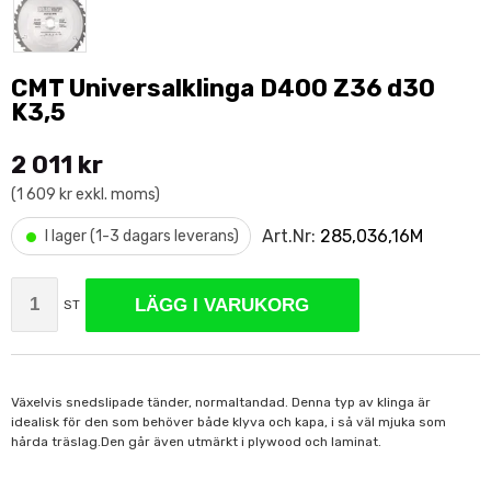
CMT Universalklinga D400 Z36 d30
K3,5
2 011 kr
(1 609 kr exkl. moms)
•
Art.Nr:
285,036,16M
I lager (1-3 dagars leverans)
LÄGG I VARUKORG
ST
Växelvis snedslipade tänder, normaltandad. Denna typ av klinga är
idealisk för den som behöver både klyva och kapa, i så väl mjuka som
hårda träslag.Den går även utmärkt i plywood och laminat.