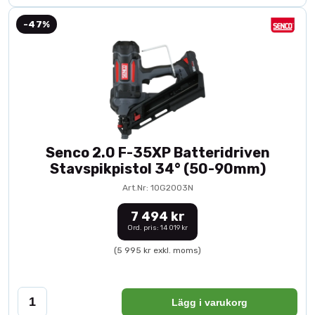
-47%
Senco 2.0 F-35XP Batteridriven
Stavspikpistol 34° (50-90mm)
Art.Nr: 10G2003N
7 494 kr
Ord. pris: 14 019 kr
(5 995 kr exkl. moms)
Lägg i varukorg