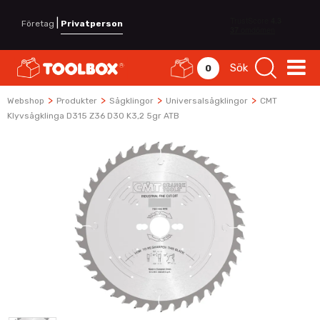
|
Företag
Privatperson
Sök
0
>
>
>
>
Webshop
Produkter
Sågklingor
Universalsågklingor
CMT
Klyvsågklinga D315 Z36 D30 K3,2 5gr ATB