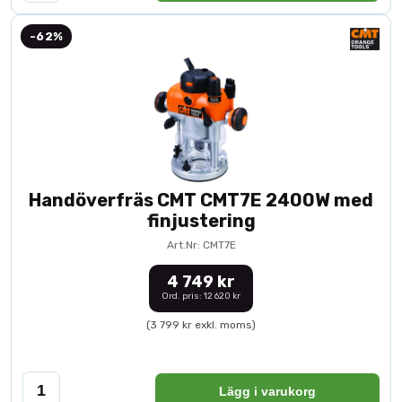
-62%
Handöverfräs CMT CMT7E 2400W med
finjustering
Art.Nr: CMT7E
4 749 kr
Ord. pris: 12 620 kr
(3 799 kr exkl. moms)
Lägg i varukorg