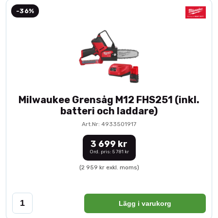
-36%
Milwaukee Grensåg M12 FHS251 (inkl.
batteri och laddare)
Art.Nr: 4933501917
3 699 kr
Ord. pris: 5 781 kr
(2 959 kr exkl. moms)
Lägg i varukorg