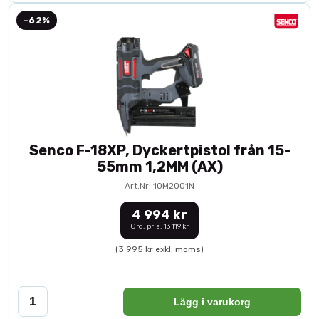
-62%
Senco F-18XP, Dyckertpistol från 15-
55mm 1,2MM (AX)
Art.Nr: 10M2001N
4 994 kr
Ord. pris: 13 119 kr
(3 995 kr exkl. moms)
Lägg i varukorg