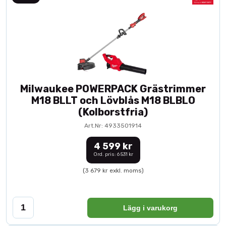
Milwaukee POWERPACK Grästrimmer
M18 BLLT och Lövblås M18 BLBLO
(Kolborstfria)
Art.Nr: 4933501914
4 599 kr
Ord. pris: 6 531 kr
(3 679 kr exkl. moms)
Lägg i varukorg