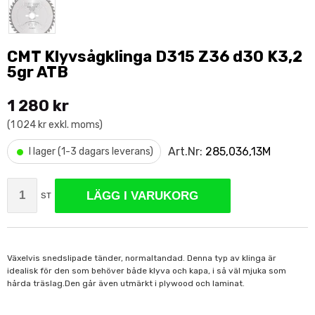
CMT Klyvsågklinga D315 Z36 d30 K3,2
5gr ATB
1 280 kr
(1 024 kr exkl. moms)
•
Art.Nr:
285,036,13M
I lager (1-3 dagars leverans)
LÄGG I VARUKORG
ST
Växelvis snedslipade tänder, normaltandad. Denna typ av klinga är
idealisk för den som behöver både klyva och kapa, i så väl mjuka som
hårda träslag.Den går även utmärkt i plywood och laminat.