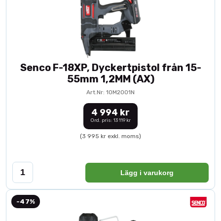
Senco F-18XP, Dyckertpistol från 15-
55mm 1,2MM (AX)
Art.Nr: 10M2001N
4 994 kr
Ord. pris: 13 119 kr
(3 995 kr exkl. moms)
Lägg i varukorg
-47%