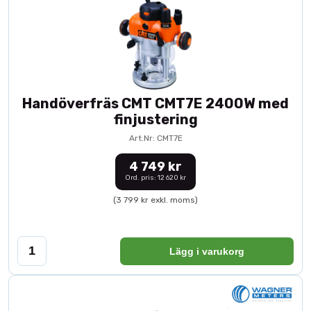
Handöverfräs CMT CMT7E 2400W med
finjustering
Art.Nr: CMT7E
4 749 kr
Ord. pris: 12 620 kr
(3 799 kr exkl. moms)
Lägg i varukorg