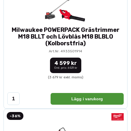
Milwaukee POWERPACK Grästrimmer
M18 BLLT och Lövblås M18 BLBLO
(Kolborstfria)
Art.Nr: 4933501914
4 599 kr
Ord. pris: 6 531 kr
(3 679 kr exkl. moms)
Lägg i varukorg
-36%