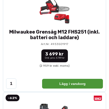
Milwaukee Grensåg M12 FHS251 (inkl.
batteri och laddare)
Art.Nr: 4933501917
3 699 kr
Ord. pris: 5 781 kr
(2 959 kr exkl. moms)
Lägg i varukorg
-62%