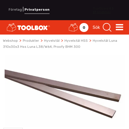
|
Företag
Privatperson
Sök
0
>
>
>
>
Webshop
Produkter
Hyvelstål
Hyvelstål HSS
Hyvelstål Luna
310x30x3 Hss Luna L38/W64, Proofy BHM 300