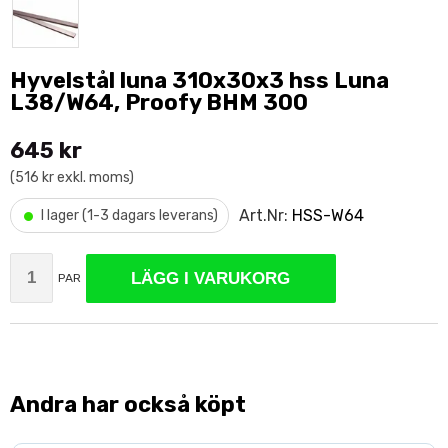
Hyvelstål luna 310x30x3 hss Luna
L38/W64, Proofy BHM 300
645 kr
(516 kr exkl. moms)
•
Art.Nr:
HSS-W64
I lager (1-3 dagars leverans)
LÄGG I VARUKORG
PAR
Andra har också köpt