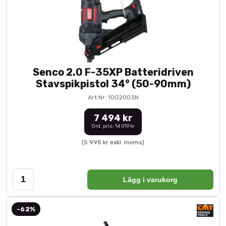
Senco 2.0 F-35XP Batteridriven
Stavspikpistol 34° (50-90mm)
Art.Nr: 10G2003N
7 494 kr
Ord. pris: 14 019 kr
(5 995 kr exkl. moms)
Lägg i varukorg
-62%