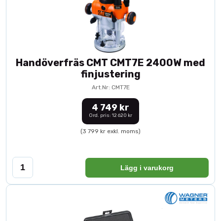
Handöverfräs CMT CMT7E 2400W med
finjustering
Art.Nr: CMT7E
4 749 kr
Ord. pris: 12 620 kr
(3 799 kr exkl. moms)
Lägg i varukorg