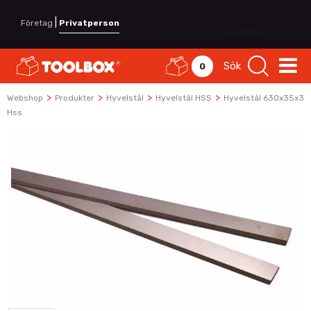
|
Företag
Privatperson
Sök
0
>
>
>
>
Webshop
Produkter
Hyvelstål
Hyvelstål HSS
Hyvelstål 630x35x3
Hss