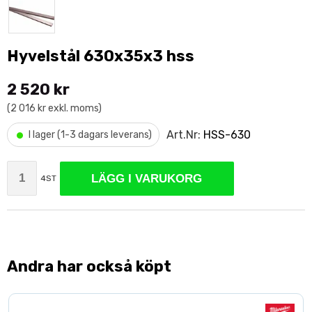
Hyvelstål 630x35x3 hss
2 520 kr
(2 016 kr exkl. moms)
•
Art.Nr:
HSS-630
I lager (1-3 dagars leverans)
LÄGG I VARUKORG
4ST
Andra har också köpt