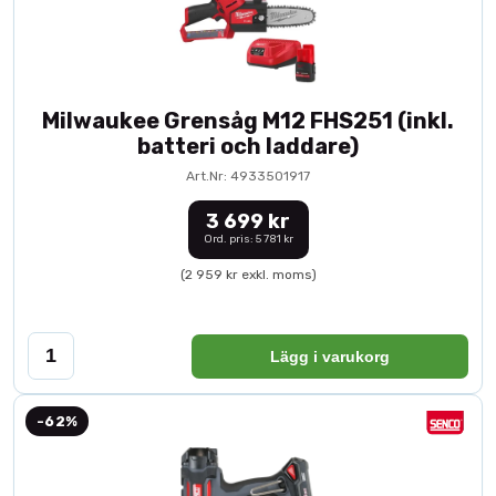
Milwaukee Grensåg M12 FHS251 (inkl.
batteri och laddare)
Art.Nr: 4933501917
3 699 kr
Ord. pris: 5 781 kr
(2 959 kr exkl. moms)
Lägg i varukorg
-62%