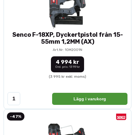
Senco F-18XP, Dyckertpistol från 15-
55mm 1,2MM (AX)
Art.Nr: 10M2001N
4 994 kr
Ord. pris: 13 119 kr
(3 995 kr exkl. moms)
Lägg i varukorg
-47%