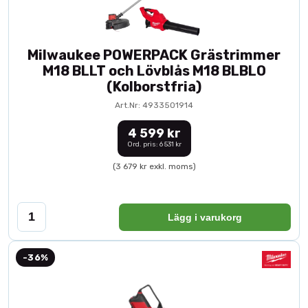
Milwaukee POWERPACK Grästrimmer
M18 BLLT och Lövblås M18 BLBLO
(Kolborstfria)
Art.Nr: 4933501914
4 599 kr
Ord. pris: 6 531 kr
(3 679 kr exkl. moms)
Lägg i varukorg
-36%