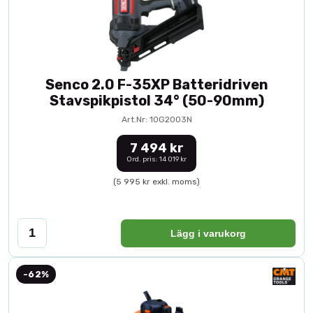
Senco 2.0 F-35XP Batteridriven
Stavspikpistol 34° (50-90mm)
Art.Nr: 10G2003N
7 494 kr
Ord. pris: 14 019 kr
(5 995 kr exkl. moms)
Lägg i varukorg
-62%