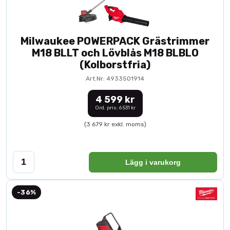
Milwaukee POWERPACK Grästrimmer
M18 BLLT och Lövblås M18 BLBLO
(Kolborstfria)
Art.Nr: 4933501914
4 599 kr
Ord. pris: 6 531 kr
(3 679 kr exkl. moms)
Lägg i varukorg
-36%