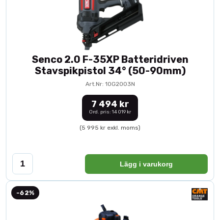
Senco 2.0 F-35XP Batteridriven
Stavspikpistol 34° (50-90mm)
Art.Nr: 10G2003N
7 494 kr
Ord. pris: 14 019 kr
(5 995 kr exkl. moms)
Lägg i varukorg
-62%