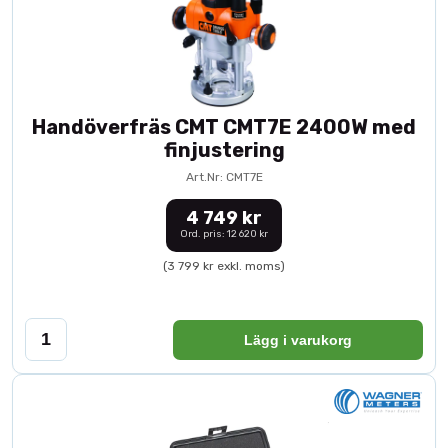
Handöverfräs CMT CMT7E 2400W med
finjustering
Art.Nr: CMT7E
4 749 kr
Ord. pris: 12 620 kr
(3 799 kr exkl. moms)
Lägg i varukorg