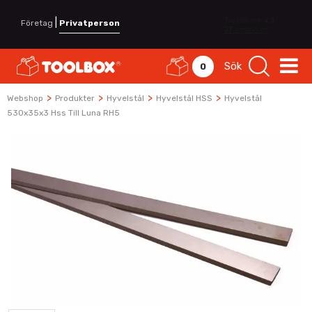
|
Företag
Privatperson
Sök
0
>
>
>
>
Webshop
Produkter
Hyvelstål
Hyvelstål HSS
Hyvelstål
530x35x3 Hss Till Luna RH5