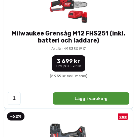
Milwaukee Grensåg M12 FHS251 (inkl.
batteri och laddare)
Art.Nr: 4933501917
3 699 kr
Ord. pris: 5 781 kr
(2 959 kr exkl. moms)
Lägg i varukorg
-62%