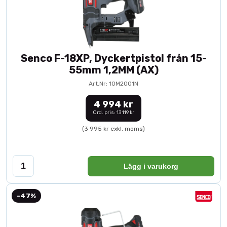
Senco F-18XP, Dyckertpistol från 15-
55mm 1,2MM (AX)
Art.Nr: 10M2001N
4 994 kr
Ord. pris: 13 119 kr
(3 995 kr exkl. moms)
Lägg i varukorg
-47%