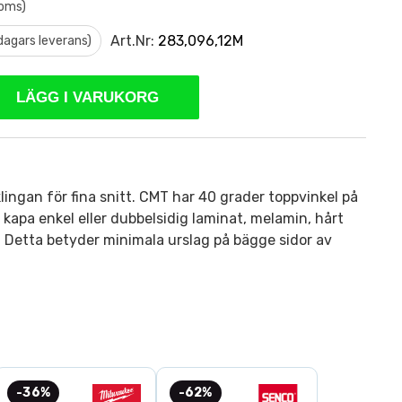
moms)
Art.Nr:
283,096,12M
 dagars leverans)
LÄGG I VARUKORG
lingan för fina snitt. CMT har 40 grader toppvinkel på
 kapa enkel eller dubbelsidig laminat, melamin, hårt
ä. Detta betyder minimala urslag på bägge sidor av
-36%
-62%