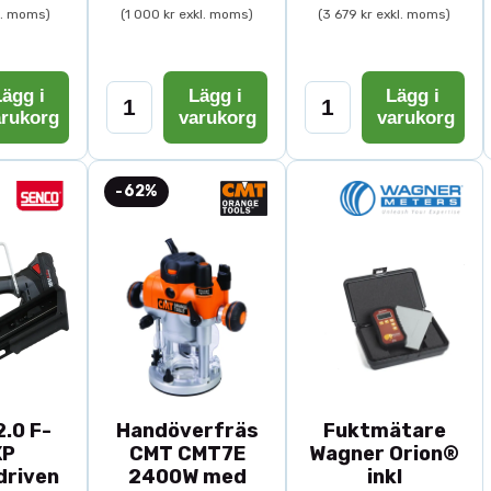
l. moms)
(1 000 kr exkl. moms)
(3 679 kr exkl. moms)
ägg i
Lägg i
Lägg i
arukorg
varukorg
varukorg
-62%
.0 F-
Handöverfräs
Fuktmätare
XP
CMT CMT7E
Wagner Orion®
driven
2400W med
inkl