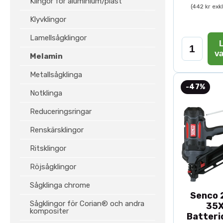
Klingor för aluminium/plast
(442 kr exk
Klyvklingor
Lamellsågklingor
L
v
Melamin
Metallsågklinga
-47%
Notklinga
Reduceringsringar
Renskärsklingor
Ritsklingor
Röjsågklingor
Sågklinga chrome
Senco 2
Sågklingor för Corian® och andra
35
kompositer
Batteri