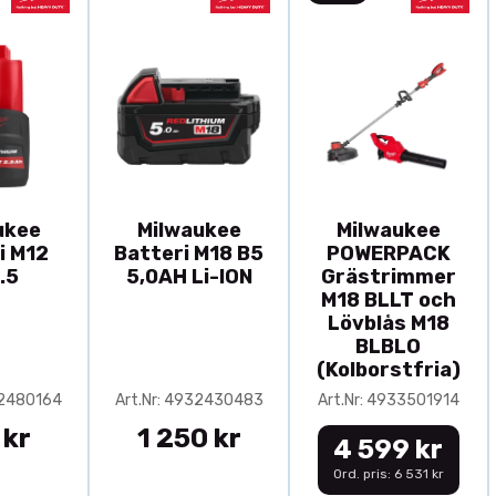
ukee
Milwaukee
Milwaukee
i M12
Batteri M18 B5
POWERPACK
.5
5,0AH Li-ION
Grästrimmer
M18 BLLT och
Lövblås M18
BLBLO
(Kolborstfria)
32480164
Art.Nr: 4932430483
Art.Nr: 4933501914
 kr
1 250 kr
4 599 kr
Ord. pris: 6 531 kr