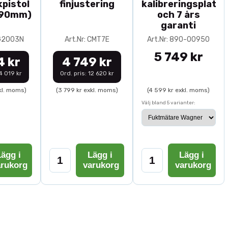
pistol
finjustering
kalibreringsplatta
-90mm)
och 7 års
garanti
0G2003N
Art.Nr: CMT7E
Art.Nr: 890-00950
5 749 kr
4 kr
4 749 kr
14 019 kr
Ord. pris: 12 620 kr
kl. moms)
(3 799 kr exkl. moms)
(4 599 kr exkl. moms)
Välj bland 5 varianter:
ägg i
Lägg i
Lägg i
arukorg
varukorg
varukorg