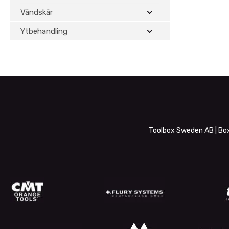
Vändskär
Ytbehandling
Toolbox Sweden AB | Box