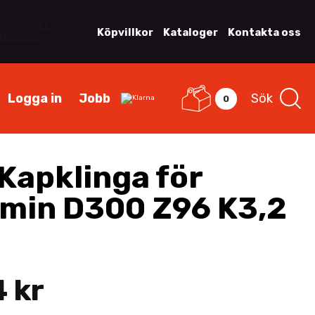
Köpvillkor
Kataloger
Kontakta oss
Logga in
Jobb
Sök
0
Kapklinga för
min D300 Z96 K3,2
 kr