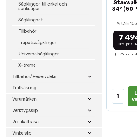
Stavspik
Sågklingor till cirkel och
34° (50
sänksågar
Sågklingset
Art.Nr: 1
Tillbehör
7 49
Trapetssågklingor
Ord. pris: 
Universalsågklingor
(5 995 kr ex
X-treme
Tillbehör/Reservdelar
Trallsäsong
L
Varumärken
v
Verktygsslip
Vertikalfräsar
Vinkelslip