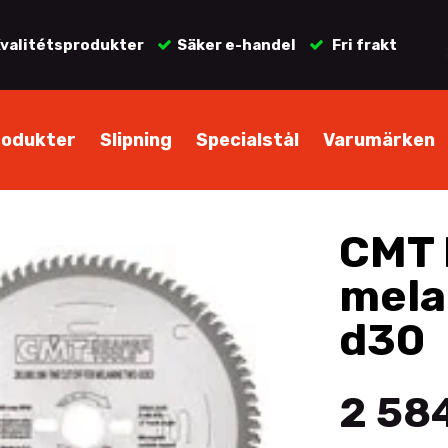
valitétsprodukter
Säker e-handel
Fri frakt
rodukter
Slipning
Specialstål
Varumärken
CMT 
mela
d30
2 584