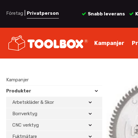
|
Företag
Privatperson
Snabb leverans
K
Kampanjer
P
Kampanjer
Produkter
Arbetskläder & Skor
Borrverktyg
CNC verktyg
Fuktmätare