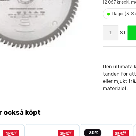
(2 067 kr exkl. 
•
I lager (3-8
ST
Den ultimata k
tanden för att
eller mjukt tr
materialet.
r också köpt
-30%