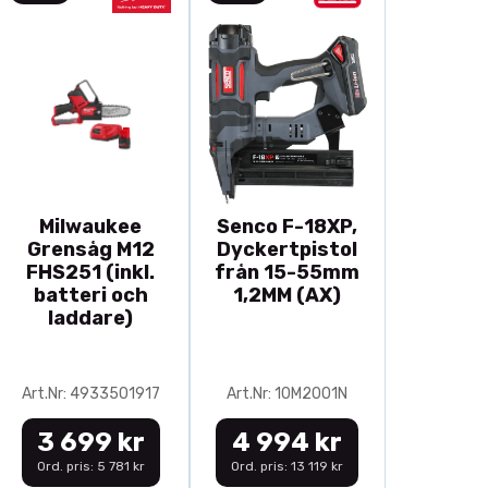
Milwaukee
Senco F-18XP,
Grensåg M12
Dyckertpistol
FHS251 (inkl.
från 15-55mm
batteri och
1,2MM (AX)
laddare)
Art.Nr: 4933501917
Art.Nr: 10M2001N
3 699 kr
4 994 kr
Ord. pris: 5 781 kr
Ord. pris: 13 119 kr