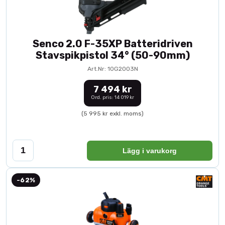
Senco 2.0 F-35XP Batteridriven
Stavspikpistol 34° (50-90mm)
Art.Nr: 10G2003N
7 494 kr
Ord. pris: 14 019 kr
(5 995 kr exkl. moms)
Lägg i varukorg
-62%