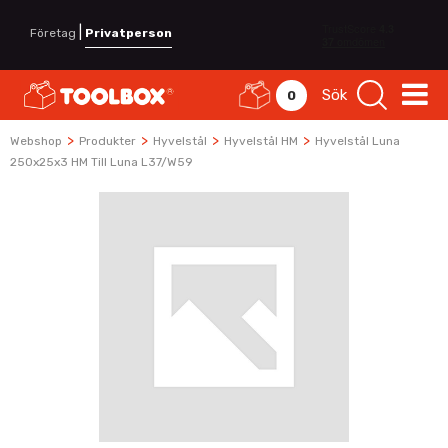
|
Företag
Privatperson
Sök
0
>
>
>
>
Webshop
Produkter
Hyvelstål
Hyvelstål HM
Hyvelstål Luna
250x25x3 HM Till Luna L37/W59