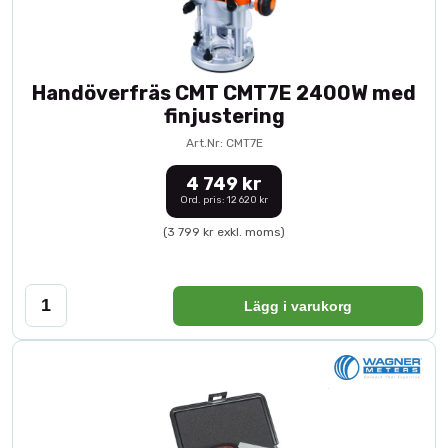
Handöverfräs CMT CMT7E 2400W med
finjustering
Art.Nr: CMT7E
4 749 kr
Ord. pris: 12 620 kr
(3 799 kr exkl. moms)
Lägg i varukorg