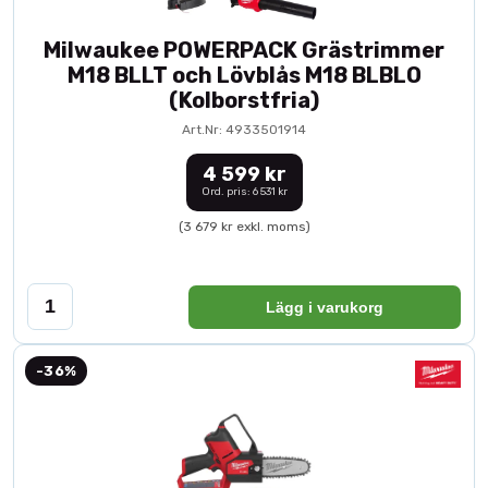
Milwaukee POWERPACK Grästrimmer
M18 BLLT och Lövblås M18 BLBLO
(Kolborstfria)
Art.Nr: 4933501914
4 599 kr
Ord. pris: 6 531 kr
(3 679 kr exkl. moms)
Lägg i varukorg
-36%