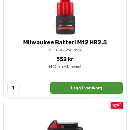
Milwaukee Batteri M12 HB2.5
Art.Nr: 4932480164
552 kr
(442 kr exkl. moms)
Lägg i varukorg