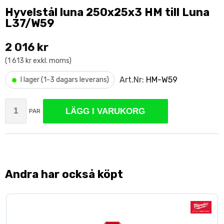
Hyvelstål luna 250x25x3 HM till Luna
L37/W59
2 016 kr
(1 613 kr exkl. moms)
•
Art.Nr:
HM-W59
I lager (1-3 dagars leverans)
LÄGG I VARUKORG
PAR
Andra har också köpt