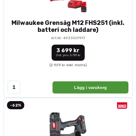
Milwaukee Grensåg M12 FHS251 (inkl.
batteri och laddare)
Art.Nr: 4933501917
3 699 kr
Ord. pris: 5 781 kr
(2 959 kr exkl. moms)
Lägg i varukorg
-62%