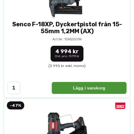
Senco F-18XP, Dyckertpistol från 15-
55mm 1,2MM (AX)
Art.Nr: 10M2001N
4 994 kr
Ord. pris: 13 119 kr
(3 995 kr exkl. moms)
Lägg i varukorg
-47%