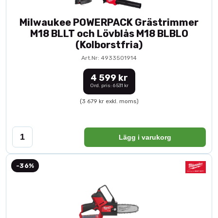
Milwaukee POWERPACK Grästrimmer
M18 BLLT och Lövblås M18 BLBLO
(Kolborstfria)
Art.Nr: 4933501914
4 599 kr
Ord. pris: 6 531 kr
(3 679 kr exkl. moms)
Lägg i varukorg
-36%