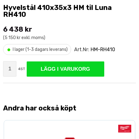
Hyvelstål 410x35x3 HM til Luna
RH410
6 438 kr
(5 150 kr exkl. moms)
•
Art.Nr:
HM-RH410
I lager (1-3 dagars leverans)
LÄGG I VARUKORG
4ST
Andra har också köpt