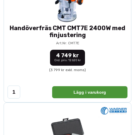
Handöverfräs CMT CMT7E 2400W med
finjustering
Art.Nr: CMT7E
4 749 kr
Ord. pris: 12 620 kr
(3 799 kr exkl. moms)
Lägg i varukorg