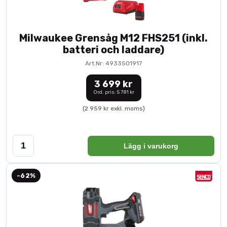
Milwaukee Grensåg M12 FHS251 (inkl.
batteri och laddare)
Art.Nr: 4933501917
3 699 kr
Ord. pris: 5 781 kr
(2 959 kr exkl. moms)
Lägg i varukorg
-62%