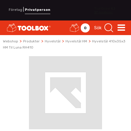
|
Företag
Privatperson
Sök
0
>
>
>
>
Webshop
Produkter
Hyvelstål
Hyvelstål HM
Hyvelstål 410x35x3
HM Til Luna RH410