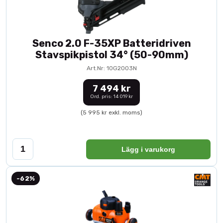
Senco 2.0 F-35XP Batteridriven
Stavspikpistol 34° (50-90mm)
Art.Nr: 10G2003N
7 494 kr
Ord. pris: 14 019 kr
(5 995 kr exkl. moms)
Lägg i varukorg
-62%