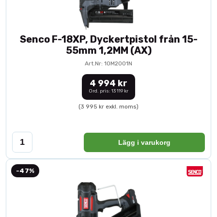
Senco F-18XP, Dyckertpistol från 15-
55mm 1,2MM (AX)
Art.Nr: 10M2001N
4 994 kr
Ord. pris: 13 119 kr
(3 995 kr exkl. moms)
Lägg i varukorg
-47%