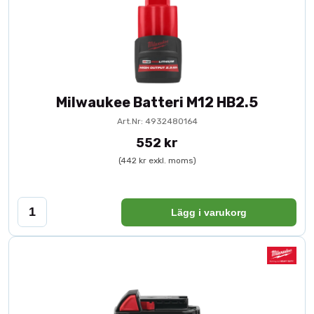
Milwaukee Batteri M12 HB2.5
Art.Nr: 4932480164
552 kr
(442 kr exkl. moms)
Lägg i varukorg