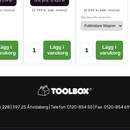
14 019 kr
Ord. pris: 12 620 kr
kl. moms)
(3 799 kr exkl. moms)
(4 599 kr exkl. moms)
Välj bland 5 varianter:
ägg i
Lägg i
Lägg i
arukorg
varukorg
varukorg
 228 | 597 25 Åtvidaberg | Telefon:
0120-854 50
| Fax:
0120-854 69