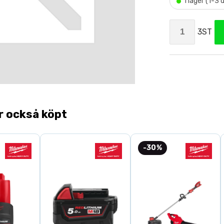
•
I lager (1-3
3ST
r också köpt
-30%