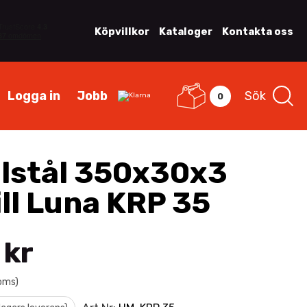
Köpvillkor
Kataloger
Kontakta oss
Logga in
Jobb
Sök
0
lstål 350x30x3
ill Luna KRP 35
 kr
moms)