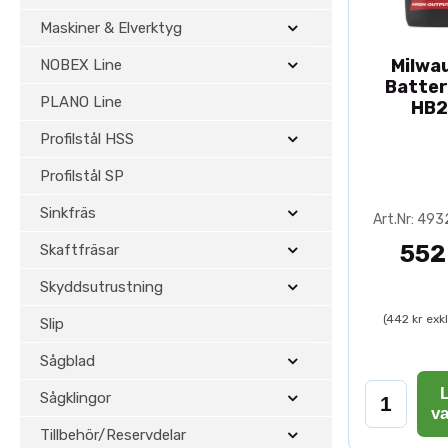
Maskiner & Elverktyg
Milwa
NOBEX Line
Batter
PLANO Line
HB2
Profilstål HSS
Profilstål SP
Sinkfräs
Art.Nr: 49
552
Skaftfräsar
Skyddsutrustning
(442 kr exk
Slip
Sågblad
L
Sågklingor
v
Tillbehör/Reservdelar