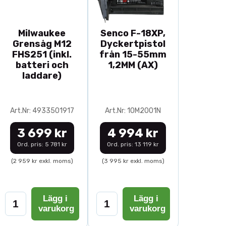
Milwaukee
Senco F-18XP,
Grensåg M12
Dyckertpistol
FHS251 (inkl.
från 15-55mm
batteri och
1,2MM (AX)
laddare)
Art.Nr: 4933501917
Art.Nr: 10M2001N
3 699 kr
4 994 kr
Ord. pris: 5 781 kr
Ord. pris: 13 119 kr
(2 959 kr exkl. moms)
(3 995 kr exkl. moms)
Lägg i
Lägg i
varukorg
varukorg