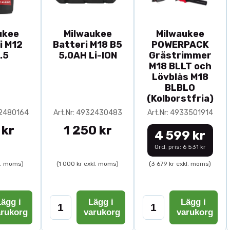
ukee
Milwaukee
Milwaukee
i M12
Batteri M18 B5
POWERPACK
.5
5,0AH Li-ION
Grästrimmer
M18 BLLT och
Lövblås M18
BLBLO
(Kolborstfria)
32480164
Art.Nr: 4932430483
Art.Nr: 4933501914
 kr
1 250 kr
4 599 kr
Ord. pris: 6 531 kr
l. moms)
(1 000 kr exkl. moms)
(3 679 kr exkl. moms)
ägg i
Lägg i
Lägg i
arukorg
varukorg
varukorg