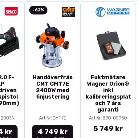
-62%
.0 F-
Handöverfräs
Fuktmätare
XP
CMT CMT7E
Wagner Orion®
driven
2400W med
inkl
pistol
finjustering
kalibreringsplatta
-90mm)
och 7 års
garanti
0G2003N
Art.Nr: CMT7E
Art.Nr: 890-00950
5 749 kr
4 kr
4 749 kr