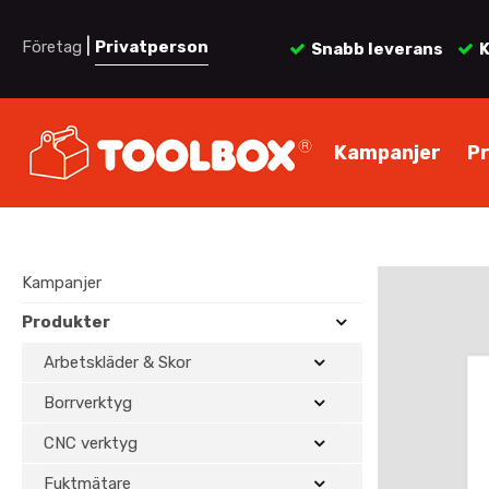
|
Företag
Privatperson
Snabb leverans
K
Kampanjer
P
Kampanjer
Produkter
Arbetskläder & Skor
Borrverktyg
CNC verktyg
Fuktmätare