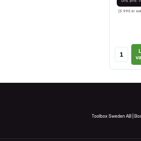
Ord. pris: 
(5 995 kr ex
L
v
Toolbox Sweden AB | Box