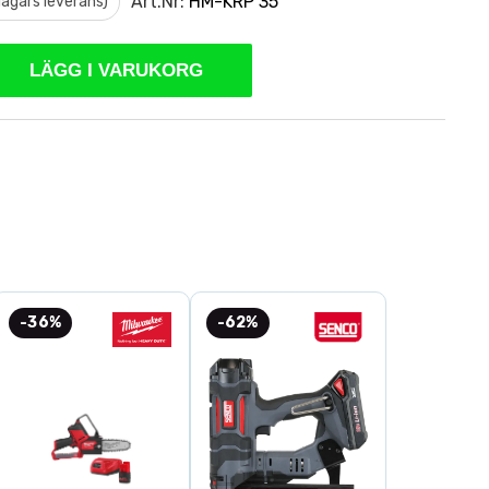
Art.Nr:
HM-KRP 35
 dagars leverans)
LÄGG I VARUKORG
-36%
-62%