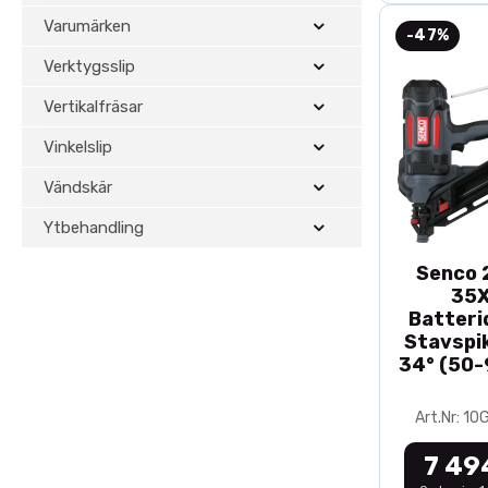
Varumärken
-47%
Verktygsslip
Vertikalfräsar
Vinkelslip
Vändskär
Ytbehandling
Senco 2
35
Batteri
Stavspik
34° (50
Art.Nr: 1
7 49