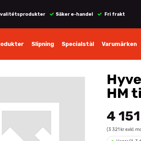
valitétsprodukter
Säker e-handel
Fri frakt
rodukter
Slipning
Specialstål
Varumärken
Hyve
HM t
4 151
(3 321 kr exkl. 