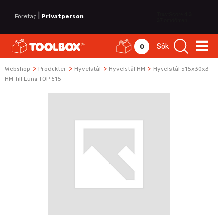
|
Företag
Privatperson
Sök
0
>
>
>
>
Webshop
Produkter
Hyvelstål
Hyvelstål HM
Hyvelstål 515x30x3
HM Till Luna TOP 515