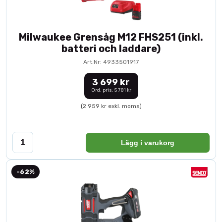
Milwaukee Grensåg M12 FHS251 (inkl.
batteri och laddare)
Art.Nr: 4933501917
3 699 kr
Ord. pris: 5 781 kr
(2 959 kr exkl. moms)
Lägg i varukorg
-62%