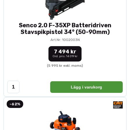
Senco 2.0 F-35XP Batteridriven
Stavspikpistol 34° (50-90mm)
Art.Nr: 10G2003N
7 494 kr
Ord. pris: 14 019 kr
(5 995 kr exkl. moms)
Lägg i varukorg
-62%