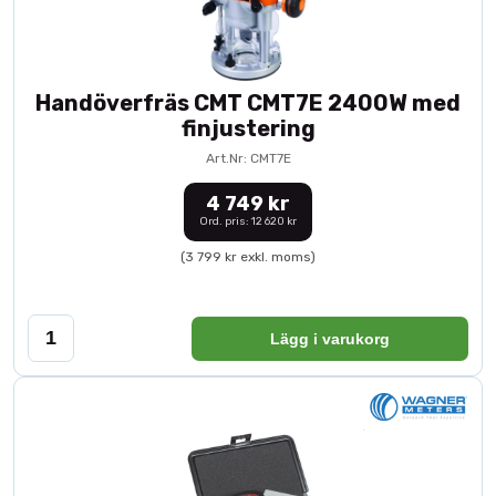
Handöverfräs CMT CMT7E 2400W med
finjustering
Art.Nr: CMT7E
4 749 kr
Ord. pris: 12 620 kr
(3 799 kr exkl. moms)
Lägg i varukorg