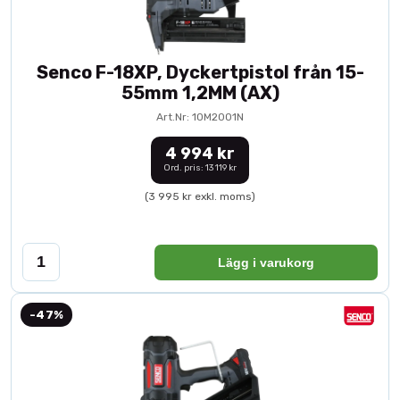
Senco F-18XP, Dyckertpistol från 15-
55mm 1,2MM (AX)
Art.Nr: 10M2001N
4 994 kr
Ord. pris: 13 119 kr
(3 995 kr exkl. moms)
Lägg i varukorg
-47%