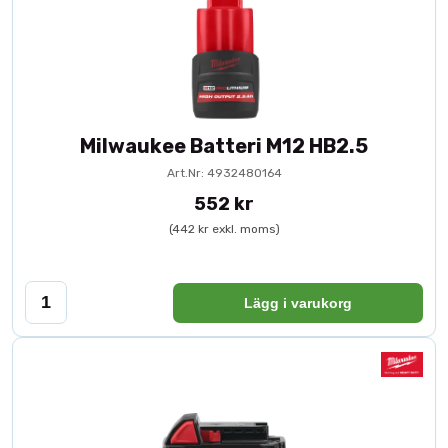
Milwaukee Batteri M12 HB2.5
Art.Nr: 4932480164
552 kr
(442 kr exkl. moms)
Lägg i varukorg