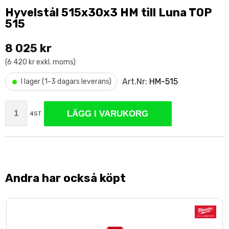
Hyvelstål 515x30x3 HM till Luna TOP
515
8 025 kr
(6 420 kr exkl. moms)
•
Art.Nr:
HM-515
I lager (1-3 dagars leverans)
LÄGG I VARUKORG
4ST
Andra har också köpt