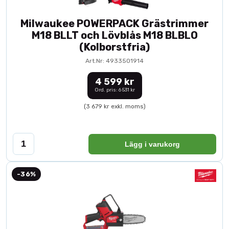
Milwaukee POWERPACK Grästrimmer
M18 BLLT och Lövblås M18 BLBLO
(Kolborstfria)
Art.Nr: 4933501914
4 599 kr
Ord. pris: 6 531 kr
(3 679 kr exkl. moms)
Lägg i varukorg
-36%