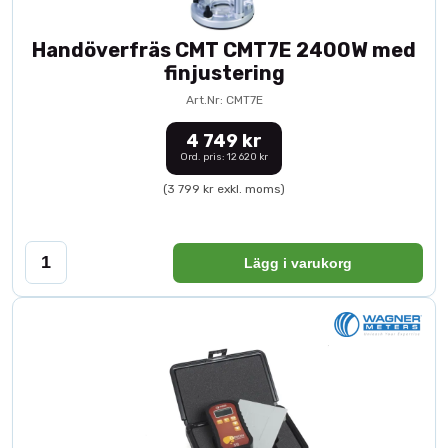
Handöverfräs CMT CMT7E 2400W med
finjustering
Art.Nr: CMT7E
4 749 kr
Ord. pris: 12 620 kr
(3 799 kr exkl. moms)
Lägg i varukorg