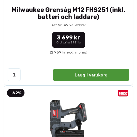
Milwaukee Grensåg M12 FHS251 (inkl.
batteri och laddare)
Art.Nr: 4933501917
3 699 kr
Ord. pris: 5 781 kr
(2 959 kr exkl. moms)
Lägg i varukorg
-62%