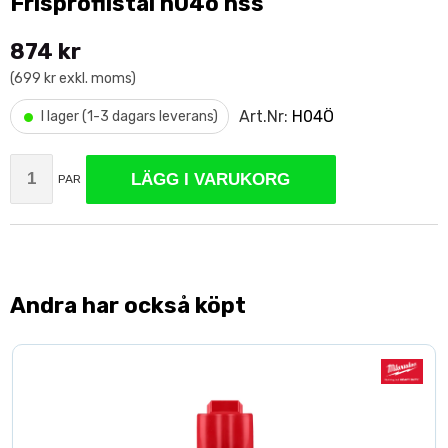
Frisprofilstål h04ö hss
874 kr
(699 kr exkl. moms)
•
Art.Nr:
H04Ö
I lager (1-3 dagars leverans)
LÄGG I VARUKORG
PAR
Andra har också köpt