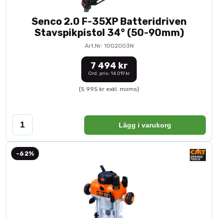
Senco 2.0 F-35XP Batteridriven
Stavspikpistol 34° (50-90mm)
Art.Nr: 10G2003N
7 494 kr
Ord. pris: 14 019 kr
(5 995 kr exkl. moms)
Lägg i varukorg
-62%