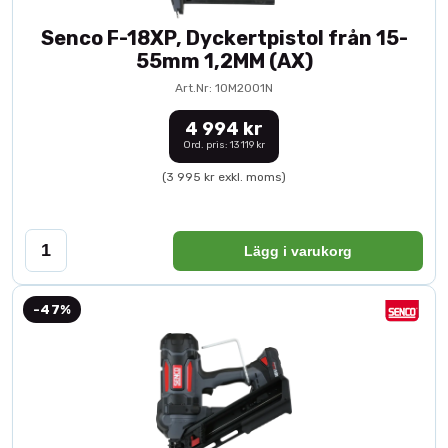
Senco F-18XP, Dyckertpistol från 15-
55mm 1,2MM (AX)
Art.Nr: 10M2001N
4 994 kr
Ord. pris: 13 119 kr
(3 995 kr exkl. moms)
Lägg i varukorg
-47%