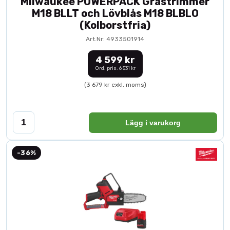
Milwaukee POWERPACK Grästrimmer
M18 BLLT och Lövblås M18 BLBLO
(Kolborstfria)
Art.Nr: 4933501914
4 599 kr
Ord. pris: 6 531 kr
(3 679 kr exkl. moms)
Lägg i varukorg
-36%