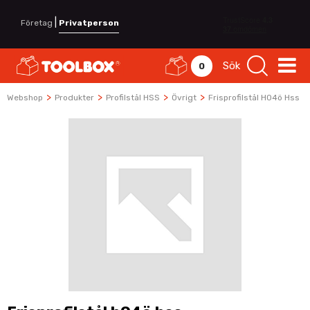
|
Företag
Privatperson
Sök
0
>
>
>
>
Webshop
Produkter
Profilstål HSS
Övrigt
Frisprofilstål H04ö Hss