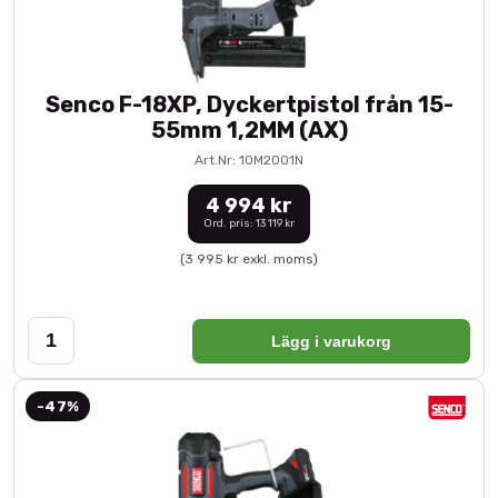
Senco F-18XP, Dyckertpistol från 15-
55mm 1,2MM (AX)
Art.Nr: 10M2001N
4 994 kr
Ord. pris: 13 119 kr
(3 995 kr exkl. moms)
Lägg i varukorg
-47%