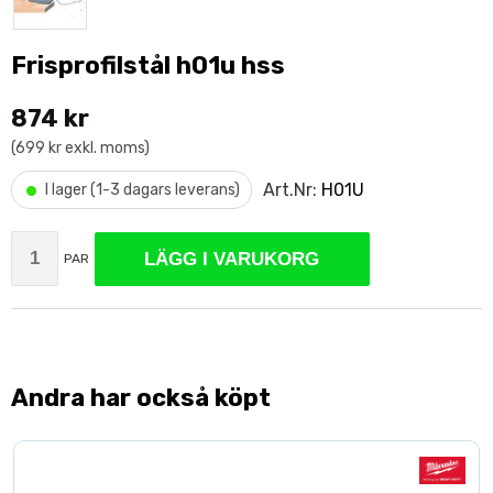
Frisprofilstål h01u hss
874 kr
(699 kr exkl. moms)
•
Art.Nr:
H01U
I lager (1-3 dagars leverans)
LÄGG I VARUKORG
PAR
Andra har också köpt