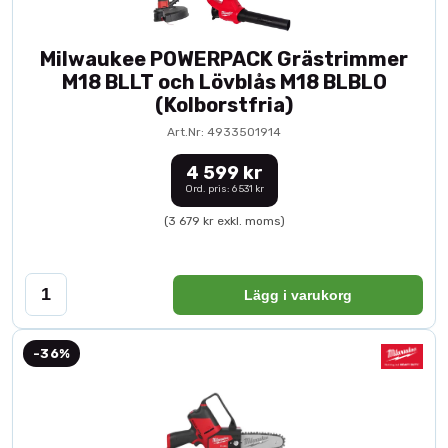
Milwaukee POWERPACK Grästrimmer
M18 BLLT och Lövblås M18 BLBLO
(Kolborstfria)
Art.Nr: 4933501914
4 599 kr
Ord. pris: 6 531 kr
(3 679 kr exkl. moms)
Lägg i varukorg
-36%