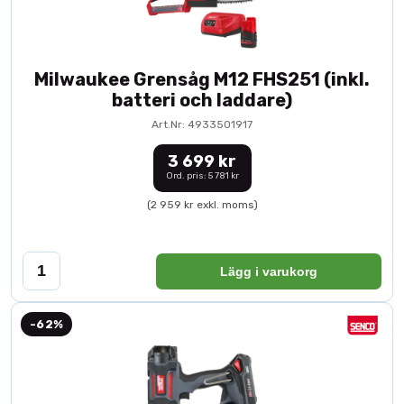
Milwaukee Grensåg M12 FHS251 (inkl.
batteri och laddare)
Art.Nr: 4933501917
3 699 kr
Ord. pris: 5 781 kr
(2 959 kr exkl. moms)
Lägg i varukorg
-62%