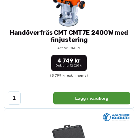
Handöverfräs CMT CMT7E 2400W med
finjustering
Art.Nr: CMT7E
4 749 kr
Ord. pris: 12 620 kr
(3 799 kr exkl. moms)
Lägg i varukorg