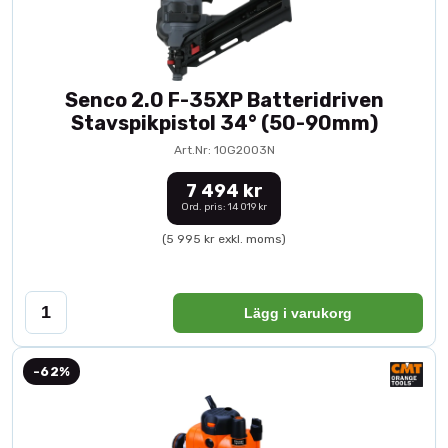
Senco 2.0 F-35XP Batteridriven
Stavspikpistol 34° (50-90mm)
Art.Nr: 10G2003N
7 494 kr
Ord. pris: 14 019 kr
(5 995 kr exkl. moms)
Lägg i varukorg
-62%