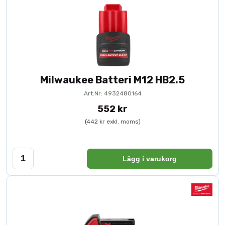
Milwaukee Batteri M12 HB2.5
Art.Nr: 4932480164
552 kr
(442 kr exkl. moms)
Lägg i varukorg