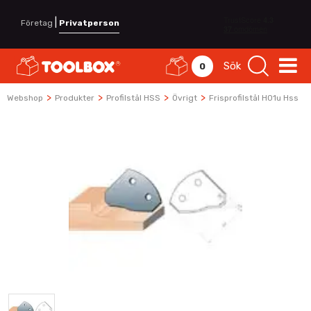
|
Företag
Privatperson
Sök
0
>
>
>
>
Webshop
Produkter
Profilstål HSS
Övrigt
Frisprofilstål H01u Hss