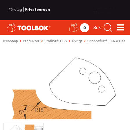
|
Företag
Privatperson
Sök
0
>
>
>
>
Webshop
Produkter
Profilstål HSS
Övrigt
Frisprofilstål H06ö Hss