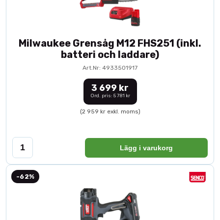
Milwaukee Grensåg M12 FHS251 (inkl.
batteri och laddare)
Art.Nr: 4933501917
3 699 kr
Ord. pris: 5 781 kr
(2 959 kr exkl. moms)
Lägg i varukorg
-62%