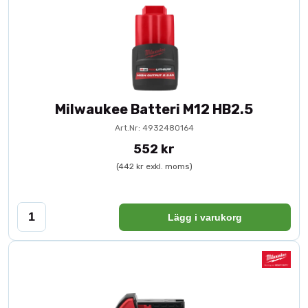
Milwaukee Batteri M12 HB2.5
Art.Nr: 4932480164
552 kr
(442 kr exkl. moms)
Lägg i varukorg