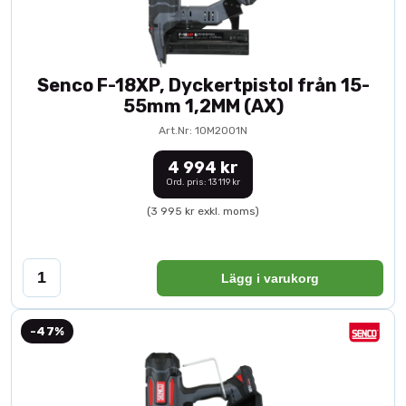
Senco F-18XP, Dyckertpistol från 15-
55mm 1,2MM (AX)
Art.Nr: 10M2001N
4 994 kr
Ord. pris: 13 119 kr
(3 995 kr exkl. moms)
Lägg i varukorg
-47%