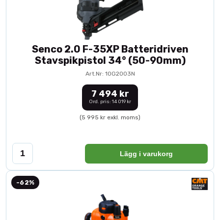
Senco 2.0 F-35XP Batteridriven
Stavspikpistol 34° (50-90mm)
Art.Nr: 10G2003N
7 494 kr
Ord. pris: 14 019 kr
(5 995 kr exkl. moms)
Lägg i varukorg
-62%