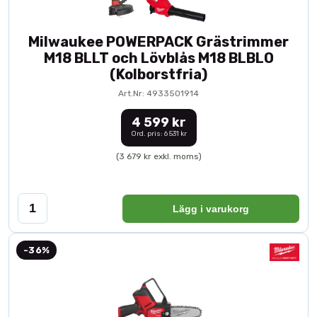
Milwaukee POWERPACK Grästrimmer
M18 BLLT och Lövblås M18 BLBLO
(Kolborstfria)
Art.Nr: 4933501914
4 599 kr
Ord. pris: 6 531 kr
(3 679 kr exkl. moms)
Lägg i varukorg
-36%