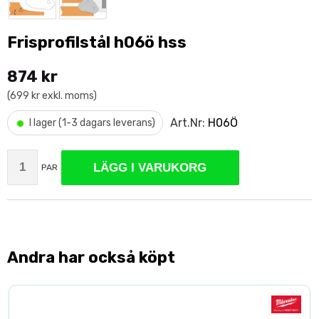
Frisprofilstål h06ö hss
874 kr
(699 kr exkl. moms)
•
Art.Nr:
H06Ö
I lager (1-3 dagars leverans)
LÄGG I VARUKORG
PAR
Andra har också köpt