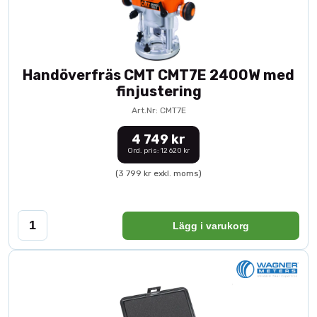
Handöverfräs CMT CMT7E 2400W med
finjustering
Art.Nr: CMT7E
4 749 kr
Ord. pris: 12 620 kr
(3 799 kr exkl. moms)
Lägg i varukorg