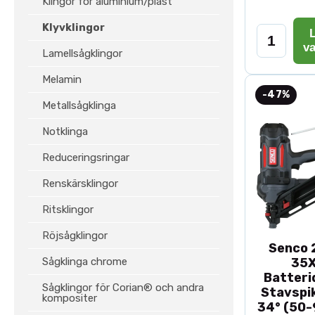
Klingor för aluminium/plast
Klyvklingor
L
v
Lamellsågklingor
Melamin
-47%
Metallsågklinga
Notklinga
Reduceringsringar
Renskärsklingor
Ritsklingor
Röjsågklingor
Senco 2
Sågklinga chrome
35
Batteri
Sågklingor för Corian® och andra
Stavspik
kompositer
34° (50