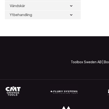
Vändskär
Ytbehandling
Toolbox Sweden AB | Box