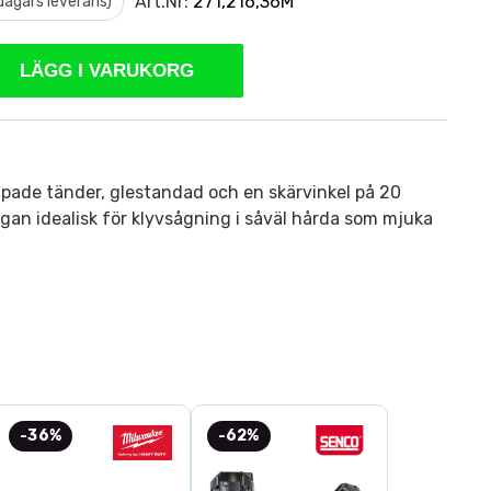
Art.Nr:
271,216,36M
 dagars leverans)
LÄGG I VARUKORG
ipade tänder, glestandad och en skärvinkel på 20
ngan idealisk för klyvsågning i såväl hårda som mjuka
-36%
-62%