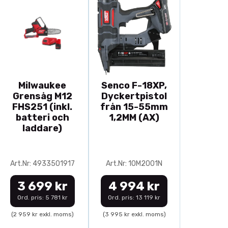
Milwaukee
Senco F-18XP,
Grensåg M12
Dyckertpistol
FHS251 (inkl.
från 15-55mm
batteri och
1,2MM (AX)
laddare)
Art.Nr: 4933501917
Art.Nr: 10M2001N
3 699 kr
4 994 kr
Ord. pris: 5 781 kr
Ord. pris: 13 119 kr
(2 959 kr exkl. moms)
(3 995 kr exkl. moms)