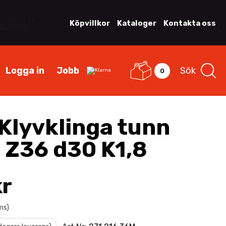
Köpvillkor
Kataloger
Kontakta oss
Logga in
Jobb
Sök
0
Klyvklinga tunn
 Z36 d30 K1,8
kr
ms)