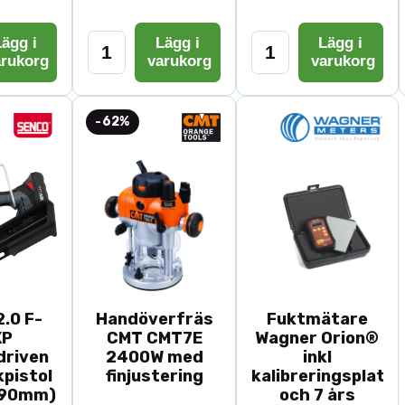
ägg i
Lägg i
Lägg i
arukorg
varukorg
varukorg
-62%
.0 F-
Handöverfräs
Fuktmätare
XP
CMT CMT7E
Wagner Orion®
driven
2400W med
inkl
pistol
finjustering
kalibreringsplatta
-90mm)
och 7 års