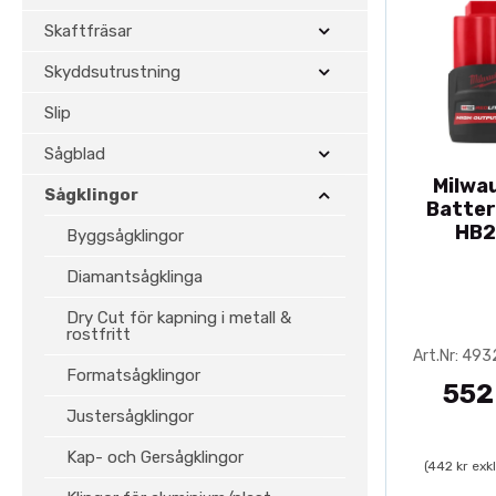
Skaftfräsar
Skyddsutrustning
Slip
Sågblad
Milwa
Sågklingor
Batter
HB2
Byggsågklingor
Diamantsågklinga
Dry Cut för kapning i metall &
rostfritt
Art.Nr: 49
Formatsågklingor
552
Justersågklingor
Kap- och Gersågklingor
(442 kr exk