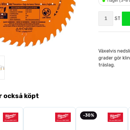
•
I lager (3-8
ST
Växelvis nedsl
grader gör kli
träslag.
r också köpt
-30%