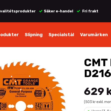
valitétsprodukter
Säker e-handel
Fri frakt
rodukter
Slipning
Specialstål
Varumärken
CMT 
D216
629 
(503 kr exkl. mo