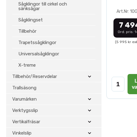
Sågklingor till cirkel och
sänksågar
Art.Nr: 1
Sågklingset
7 49
Tillbehör
Ord. pris: 
Trapetssågklingor
(5 995 kr ex
Universalsågklingor
X-treme
Tillbehör/Reservdelar
L
v
Trallsäsong
Varumärken
Verktygsslip
Vertikalfräsar
Vinkelslip