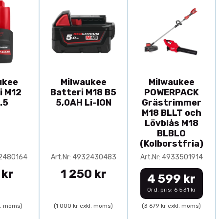
ukee
Milwaukee
Milwaukee
i M12
Batteri M18 B5
POWERPACK
.5
5,0AH Li-ION
Grästrimmer
M18 BLLT och
Lövblås M18
BLBLO
(Kolborstfria)
32480164
Art.Nr: 4932430483
Art.Nr: 4933501914
 kr
1 250 kr
4 599 kr
Ord. pris: 6 531 kr
l. moms)
(1 000 kr exkl. moms)
(3 679 kr exkl. moms)