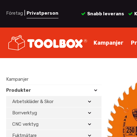
|
Företag
Privatperson
Snabb leverans
K
Kampanjer
P
Kampanjer
Produkter
Arbetskläder & Skor
Borrverktyg
CNC verktyg
Fuktmätare