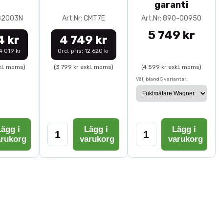
garanti
0G2003N
Art.Nr: CMT7E
Art.Nr: 890-00950
5 749 kr
4 kr
4 749 kr
14 019 kr
Ord. pris: 12 620 kr
kl. moms)
(3 799 kr exkl. moms)
(4 599 kr exkl. moms)
Välj bland 5 varianter:
ägg i
Lägg i
Lägg i
arukorg
varukorg
varukorg