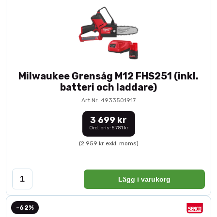
Milwaukee Grensåg M12 FHS251 (inkl.
batteri och laddare)
Art.Nr: 4933501917
3 699 kr
Ord. pris: 5 781 kr
(2 959 kr exkl. moms)
Lägg i varukorg
-62%