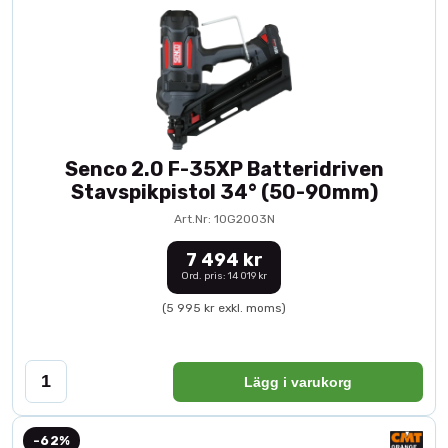
Senco 2.0 F-35XP Batteridriven
Stavspikpistol 34° (50-90mm)
Art.Nr: 10G2003N
7 494 kr
Ord. pris: 14 019 kr
(5 995 kr exkl. moms)
Lägg i varukorg
-62%