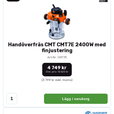
Handöverfräs CMT CMT7E 2400W med
finjustering
Art.Nr: CMT7E
4 749 kr
Ord. pris: 12 620 kr
(3 799 kr exkl. moms)
Lägg i varukorg