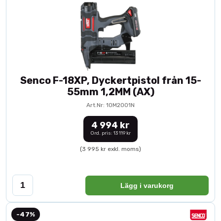
Senco F-18XP, Dyckertpistol från 15-
55mm 1,2MM (AX)
Art.Nr: 10M2001N
4 994 kr
Ord. pris: 13 119 kr
(3 995 kr exkl. moms)
Lägg i varukorg
-47%