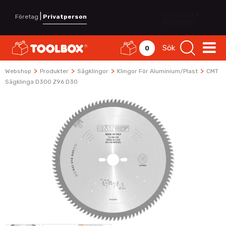
|
Företag
Privatperson
Sök
0
>
>
>
>
Webshop
Produkter
Sågklingor
Klingor För Aluminium/plast
CMT
Sågklinga D300 Z96 D30