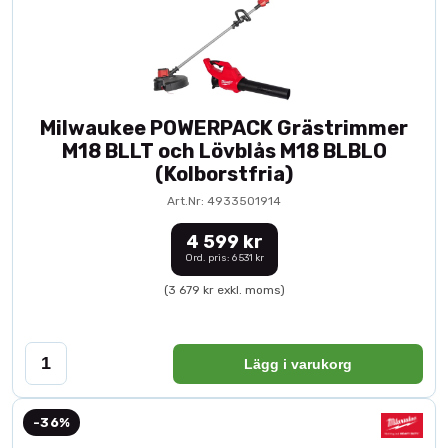
Milwaukee POWERPACK Grästrimmer
M18 BLLT och Lövblås M18 BLBLO
(Kolborstfria)
Art.Nr: 4933501914
4 599 kr
Ord. pris: 6 531 kr
(3 679 kr exkl. moms)
Lägg i varukorg
-36%