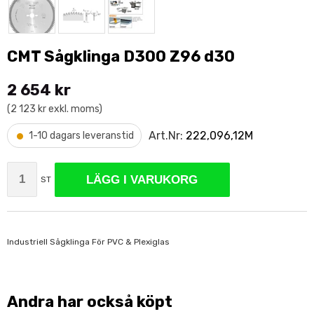
CMT Sågklinga D300 Z96 d30
2 654 kr
(2 123 kr exkl. moms)
•
Art.Nr:
222,096,12M
1-10 dagars leveranstid
LÄGG I VARUKORG
ST
Industriell Sågklinga För PVC & Plexiglas
Andra har också köpt