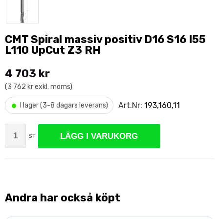
CMT Spiral massiv positiv D16 S16 I55
L110 UpCut Z3 RH
4 703 kr
(3 762 kr exkl. moms)
•
Art.Nr:
193,160,11
I lager (3-8 dagars leverans)
LÄGG I VARUKORG
ST
Andra har också köpt