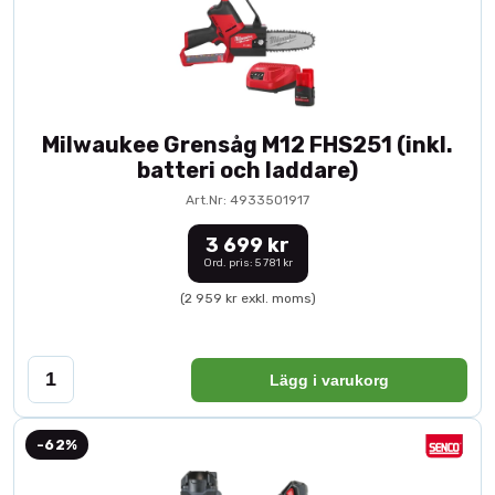
Milwaukee Grensåg M12 FHS251 (inkl.
batteri och laddare)
Art.Nr: 4933501917
3 699 kr
Ord. pris: 5 781 kr
(2 959 kr exkl. moms)
Lägg i varukorg
-62%