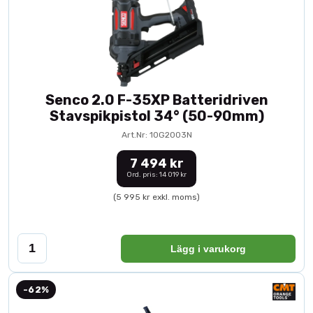
Senco 2.0 F-35XP Batteridriven
Stavspikpistol 34° (50-90mm)
Art.Nr: 10G2003N
7 494 kr
Ord. pris: 14 019 kr
(5 995 kr exkl. moms)
Lägg i varukorg
-62%