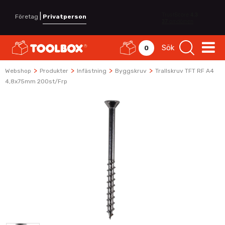
|
Företag
Privatperson
Sök
0
>
>
>
>
Webshop
Produkter
Infästning
Byggskruv
Trallskruv TFT RF A4
4,8x75mm 200st/frp