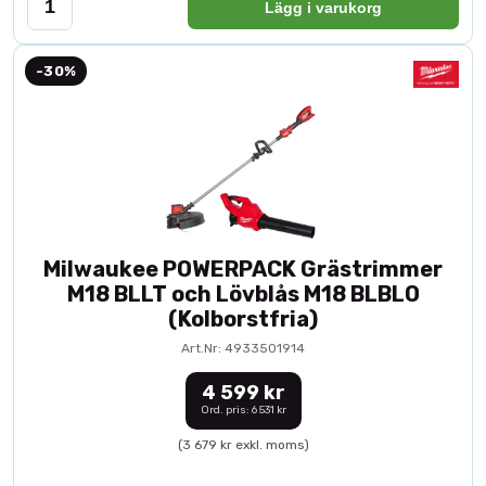
Lägg i varukorg
-30%
Milwaukee POWERPACK Grästrimmer
M18 BLLT och Lövblås M18 BLBLO
(Kolborstfria)
Art.Nr: 4933501914
4 599 kr
Ord. pris: 6 531 kr
(3 679 kr exkl. moms)