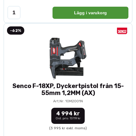
Lägg i varukorg
-62%
Senco F-18XP, Dyckertpistol från 15-
55mm 1,2MM (AX)
Art.Nr: 10M2001N
4 994 kr
Ord. pris: 13 119 kr
(3 995 kr exkl. moms)