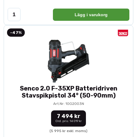
Lägg i varukorg
-47%
Senco 2.0 F-35XP Batteridriven
Stavspikpistol 34° (50-90mm)
Art.Nr: 10G2003N
7 494 kr
Ord. pris: 14 019 kr
(5 995 kr exkl. moms)