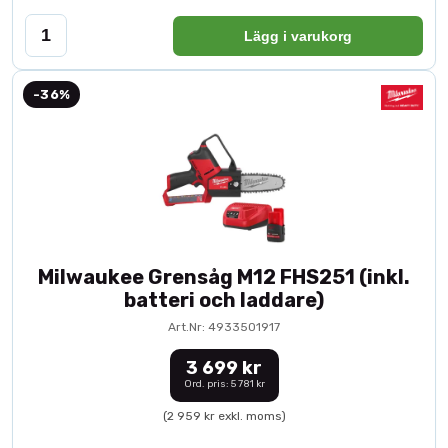
Lägg i varukorg
-36%
Milwaukee Grensåg M12 FHS251 (inkl.
batteri och laddare)
Art.Nr: 4933501917
3 699 kr
Ord. pris: 5 781 kr
(2 959 kr exkl. moms)