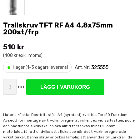
Trallskruv TFT RF A4 4,8x75mm
200st/frp
510 kr
(408 kr exkl. moms)
•
Art.Nr:
325555
I lager (1-3 dagars leverans)
LÄGG I VARUKORG
PKT
Material/Fakta: Rostfritt stål i A4 (syrafast) kvalitèt, Torx20 Funktion:
Avsedd för montage av tryckimpregnerat virke, t ex vid saltvatten, pooler
och badtunnor. Skruvskallen ska alltid försänkas minst 2-3mm i
materialet, för att undvika att sticka upp när det tryckimpregnerade
virket torkar. Denna skruv är också lämplig att användas till Lärktrall, då