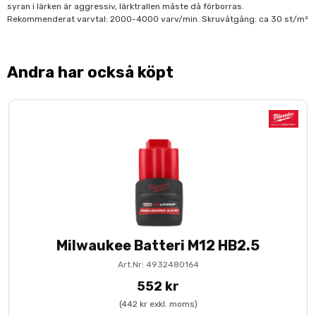
syran i lärken är aggressiv, lärktrallen måste då förborras.
Rekommenderat varvtal: 2000-4000 varv/min. Skruvåtgång: ca 30 st/m²
Andra har också köpt
Milwaukee Batteri M12 HB2.5
Art.Nr: 4932480164
552 kr
(442 kr exkl. moms)