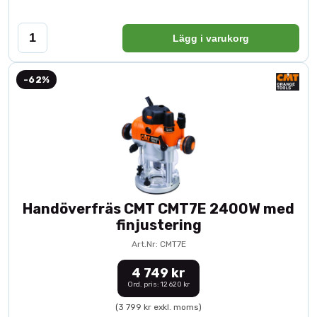
Lägg i varukorg
-62%
Handöverfräs CMT CMT7E 2400W med
finjustering
Art.Nr: CMT7E
4 749 kr
Ord. pris: 12 620 kr
(3 799 kr exkl. moms)