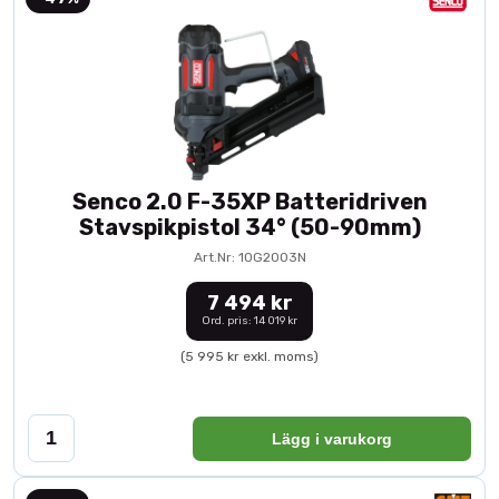
Senco 2.0 F-35XP Batteridriven
Stavspikpistol 34° (50-90mm)
Art.Nr: 10G2003N
7 494 kr
Ord. pris: 14 019 kr
(5 995 kr exkl. moms)
Lägg i varukorg