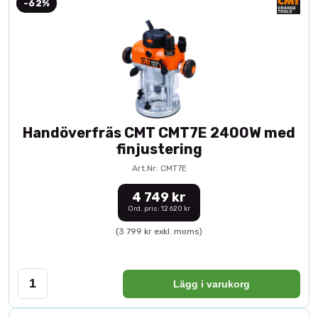
-62%
Handöverfräs CMT CMT7E 2400W med
finjustering
Art.Nr: CMT7E
4 749 kr
Ord. pris: 12 620 kr
(3 799 kr exkl. moms)
Lägg i varukorg