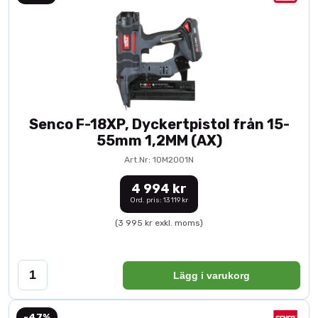
Senco F-18XP, Dyckertpistol från 15-
55mm 1,2MM (AX)
Art.Nr: 10M2001N
4 994 kr
Ord. pris: 13 119 kr
(3 995 kr exkl. moms)
Lägg i varukorg
-47%