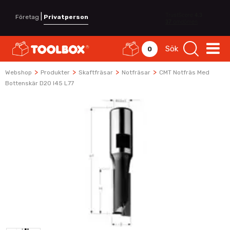
|
Företag
Privatperson
Sök
0
>
>
>
>
Webshop
Produkter
Skaftfräsar
Notfräsar
CMT Notfräs Med
Bottenskär D20 I45 L77