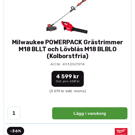
Milwaukee POWERPACK Grästrimmer
M18 BLLT och Lövblås M18 BLBLO
(Kolborstfria)
Art.Nr: 4933501914
4 599 kr
Ord. pris: 6 531 kr
(3 679 kr exkl. moms)
Lägg i varukorg
-36%