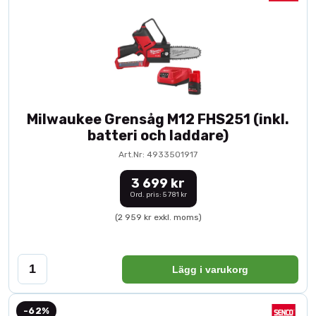
Milwaukee Grensåg M12 FHS251 (inkl.
batteri och laddare)
Art.Nr: 4933501917
3 699 kr
Ord. pris: 5 781 kr
(2 959 kr exkl. moms)
Lägg i varukorg
-62%