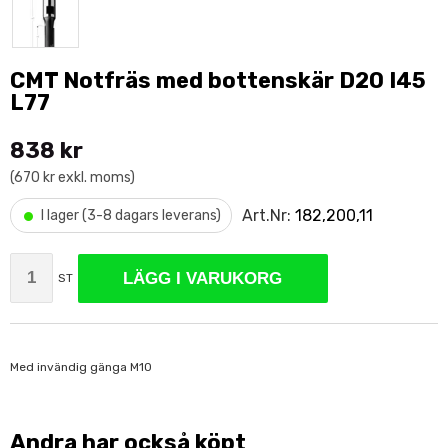
CMT Notfräs med bottenskär D20 I45
L77
838 kr
(670 kr exkl. moms)
•
Art.Nr:
182,200,11
I lager (3-8 dagars leverans)
LÄGG I VARUKORG
ST
Med invändig gänga M10
Andra har också köpt