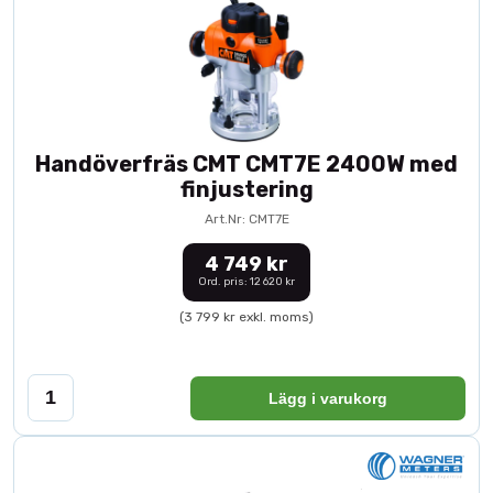
Handöverfräs CMT CMT7E 2400W med
finjustering
Art.Nr: CMT7E
4 749 kr
Ord. pris: 12 620 kr
(3 799 kr exkl. moms)
Lägg i varukorg