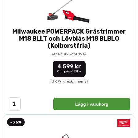
Milwaukee POWERPACK Grästrimmer
M18 BLLT och Lövblås M18 BLBLO
(Kolborstfria)
Art.Nr: 4933501914
4 599 kr
Ord. pris: 6 531 kr
(3 679 kr exkl. moms)
Lägg i varukorg
-36%