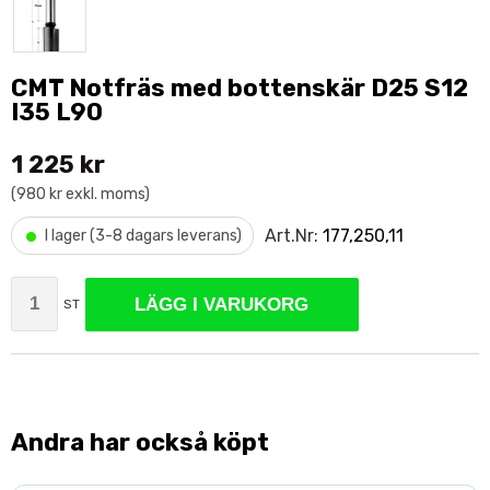
CMT Notfräs med bottenskär D25 S12
I35 L90
1 225 kr
(980 kr exkl. moms)
•
Art.Nr:
177,250,11
I lager (3-8 dagars leverans)
LÄGG I VARUKORG
ST
Andra har också köpt