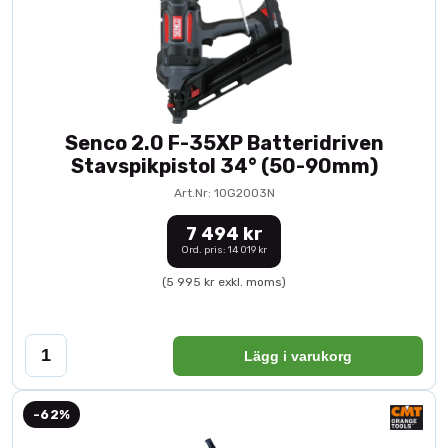
Senco 2.0 F-35XP Batteridriven
Stavspikpistol 34° (50-90mm)
Art.Nr: 10G2003N
7 494 kr
Ord. pris: 14 019 kr
(5 995 kr exkl. moms)
Lägg i varukorg
-62%