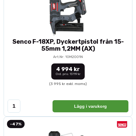
Senco F-18XP, Dyckertpistol från 15-
55mm 1,2MM (AX)
Art.Nr: 10M2001N
4 994 kr
Ord. pris: 13 119 kr
(3 995 kr exkl. moms)
Lägg i varukorg
-47%