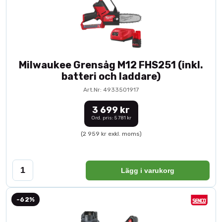
Milwaukee Grensåg M12 FHS251 (inkl.
batteri och laddare)
Art.Nr: 4933501917
3 699 kr
Ord. pris: 5 781 kr
(2 959 kr exkl. moms)
Lägg i varukorg
-62%