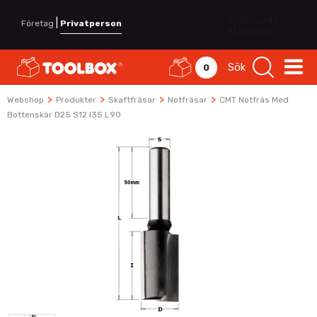
|
Företag
Privatperson
Sök
0
>
>
>
>
Webshop
Produkter
Skaftfräsar
Notfräsar
CMT Notfräs Med
Bottenskär D25 S12 I35 L90