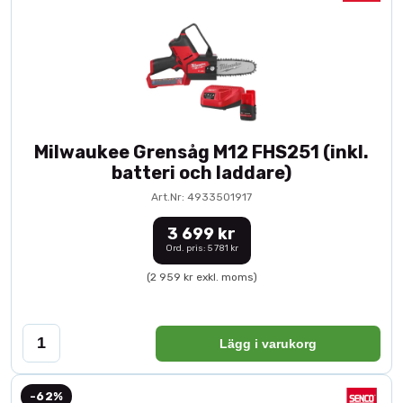
Milwaukee Grensåg M12 FHS251 (inkl.
batteri och laddare)
Art.Nr: 4933501917
3 699 kr
Ord. pris: 5 781 kr
(2 959 kr exkl. moms)
Lägg i varukorg
-62%