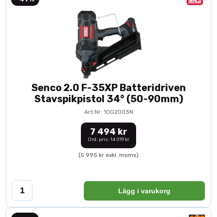
Senco 2.0 F-35XP Batteridriven
Stavspikpistol 34° (50-90mm)
Art.Nr: 10G2003N
7 494 kr
Ord. pris: 14 019 kr
(5 995 kr exkl. moms)
Lägg i varukorg