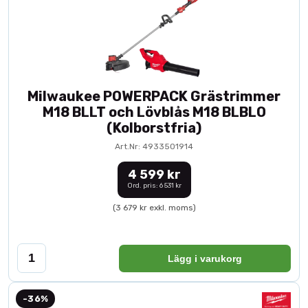
Milwaukee POWERPACK Grästrimmer
M18 BLLT och Lövblås M18 BLBLO
(Kolborstfria)
Art.Nr: 4933501914
4 599 kr
Ord. pris: 6 531 kr
(3 679 kr exkl. moms)
Lägg i varukorg
-36%