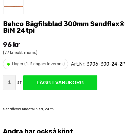
Bahco Bågfilsblad 300mm Sandflex®
BiM 24tpi
96 kr
(77 kr exkl. moms)
•
Art.Nr:
3906-300-24-2P
I lager (1-3 dagars leverans)
LÄGG I VARUKORG
ST
Sandflex® bimetallblad, 24 tpi.
Andra har också köpt