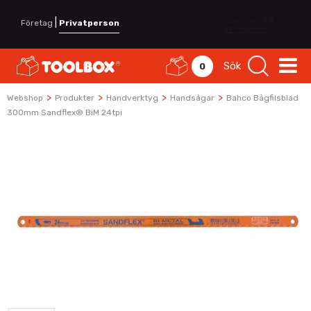
|
Företag
Privatperson
Sök
0
>
>
>
>
Webshop
Produkter
Handverktyg
Handsågar
Bahco Bågfilsblad
300mm Sandflex® BiM 24tpi