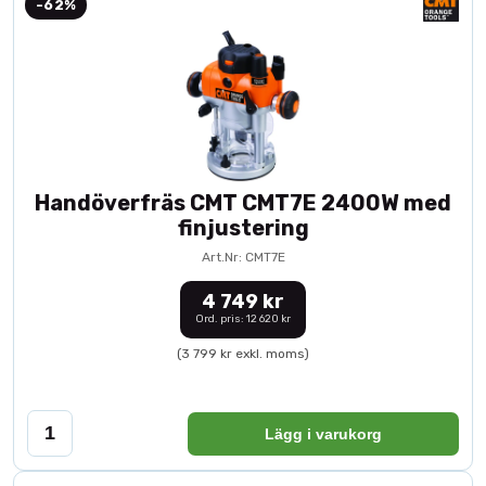
-62%
Handöverfräs CMT CMT7E 2400W med
finjustering
Art.Nr: CMT7E
4 749 kr
Ord. pris: 12 620 kr
(3 799 kr exkl. moms)
Lägg i varukorg