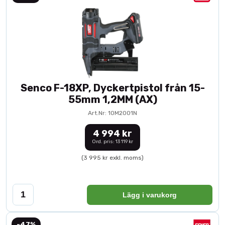
Senco F-18XP, Dyckertpistol från 15-
55mm 1,2MM (AX)
Art.Nr: 10M2001N
4 994 kr
Ord. pris: 13 119 kr
(3 995 kr exkl. moms)
Lägg i varukorg
-47%