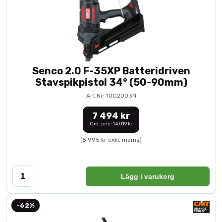
Senco 2.0 F-35XP Batteridriven
Stavspikpistol 34° (50-90mm)
Art.Nr: 10G2003N
7 494 kr
Ord. pris: 14 019 kr
(5 995 kr exkl. moms)
Lägg i varukorg
-62%