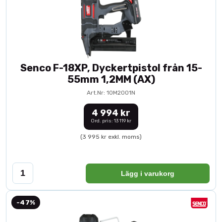
Senco F-18XP, Dyckertpistol från 15-
55mm 1,2MM (AX)
Art.Nr: 10M2001N
4 994 kr
Ord. pris: 13 119 kr
(3 995 kr exkl. moms)
Lägg i varukorg
-47%