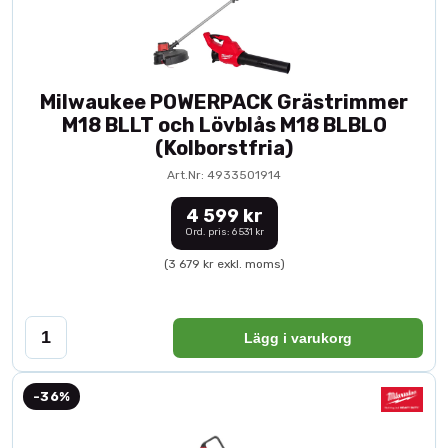
Milwaukee POWERPACK Grästrimmer
M18 BLLT och Lövblås M18 BLBLO
(Kolborstfria)
Art.Nr: 4933501914
4 599 kr
Ord. pris: 6 531 kr
(3 679 kr exkl. moms)
Lägg i varukorg
-36%