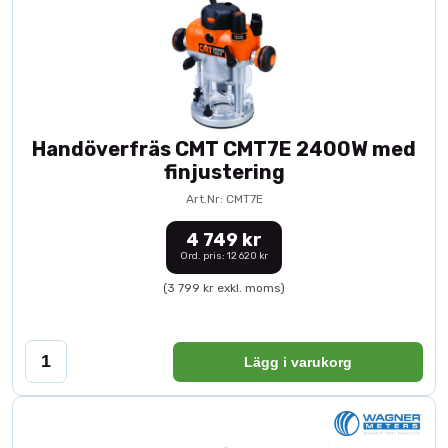
Handöverfräs CMT CMT7E 2400W med
finjustering
Art.Nr: CMT7E
4 749 kr
Ord. pris: 12 620 kr
(3 799 kr exkl. moms)
Lägg i varukorg