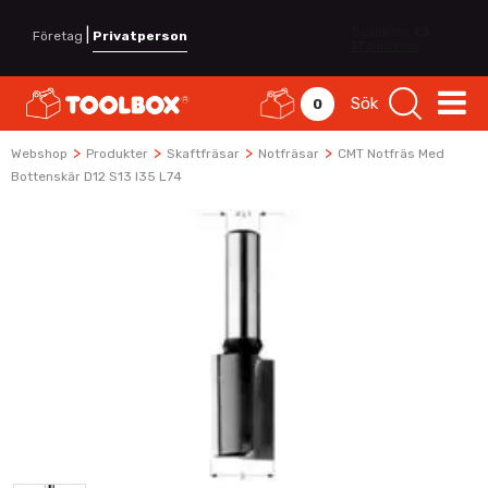
|
Företag
Privatperson
Sök
0
>
>
>
>
Webshop
Produkter
Skaftfräsar
Notfräsar
CMT Notfräs Med
Bottenskär D12 S13 I35 L74