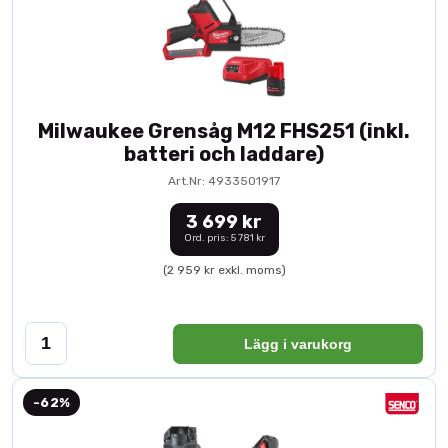
Milwaukee Grensåg M12 FHS251 (inkl.
batteri och laddare)
Art.Nr: 4933501917
3 699 kr
Ord. pris: 5 781 kr
(2 959 kr exkl. moms)
Lägg i varukorg
-62%