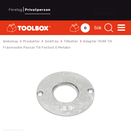
|
Företag
Privatperson
Sök
0
>
>
>
>
Webshop
Produkter
Sinkfräs
Tillbehör
Adapter 704R Till
Fräsmaskin Passar Till Festool O Metabo