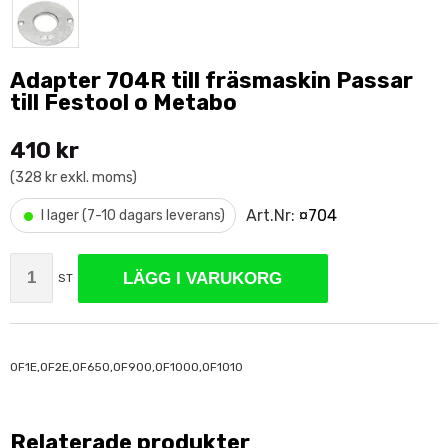
Adapter 704R till fräsmaskin Passar
till Festool o Metabo
410 kr
(328 kr exkl. moms)
•
Art.Nr:
¤704
I lager (7-10 dagars leverans)
LÄGG I VARUKORG
ST
OF1E,OF2E,OF650,OF900,OF1000,OF1010
Relaterade produkter