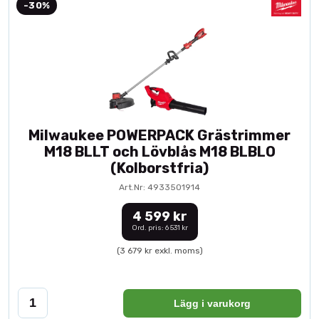
-30%
Milwaukee POWERPACK Grästrimmer
M18 BLLT och Lövblås M18 BLBLO
(Kolborstfria)
Art.Nr: 4933501914
4 599 kr
Ord. pris: 6 531 kr
(3 679 kr exkl. moms)
Lägg i varukorg