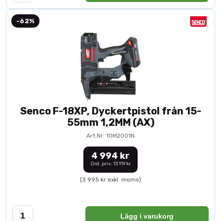
-62%
Senco F-18XP, Dyckertpistol från 15-
55mm 1,2MM (AX)
Art.Nr: 10M2001N
4 994 kr
Ord. pris: 13 119 kr
(3 995 kr exkl. moms)
Lägg i varukorg