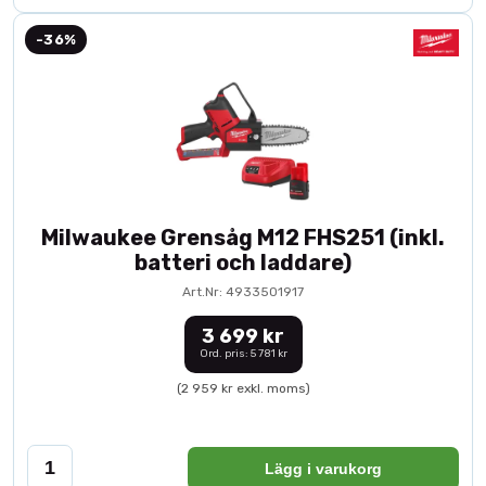
-36%
Milwaukee Grensåg M12 FHS251 (inkl.
batteri och laddare)
Art.Nr: 4933501917
3 699 kr
Ord. pris: 5 781 kr
(2 959 kr exkl. moms)
Lägg i varukorg