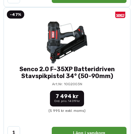
-47%
Senco 2.0 F-35XP Batteridriven
Stavspikpistol 34° (50-90mm)
Art.Nr: 10G2003N
7 494 kr
Ord. pris: 14 019 kr
(5 995 kr exkl. moms)
Lägg i varukorg