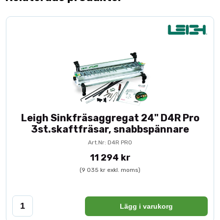
Leigh Sinkfräsaggregat 24" D4R Pro
3st.skaftfräsar, snabbspännare
Art.Nr: D4R PRO
11 294 kr
(9 035 kr exkl. moms)
Lägg i varukorg