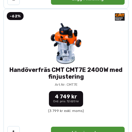
-62%
Handöverfräs CMT CMT7E 2400W med
finjustering
Art.Nr: CMT7E
4 749 kr
Ord. pris: 12 620 kr
(3 799 kr exkl. moms)