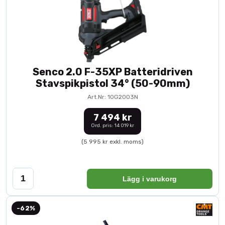
Senco 2.0 F-35XP Batteridriven
Stavspikpistol 34° (50-90mm)
Art.Nr: 10G2003N
7 494 kr
Ord. pris: 14 019 kr
(5 995 kr exkl. moms)
Lägg i varukorg
-62%