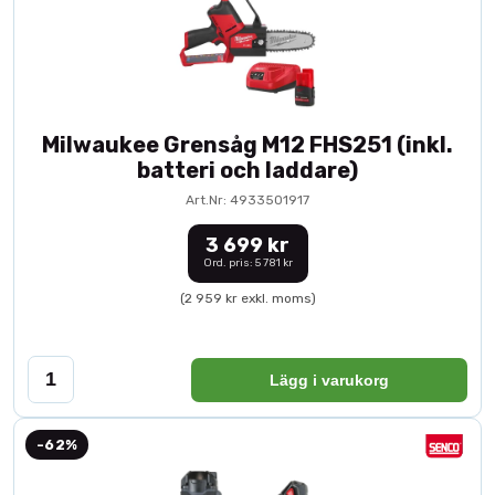
Milwaukee Grensåg M12 FHS251 (inkl.
batteri och laddare)
Art.Nr: 4933501917
3 699 kr
Ord. pris: 5 781 kr
(2 959 kr exkl. moms)
Lägg i varukorg
-62%