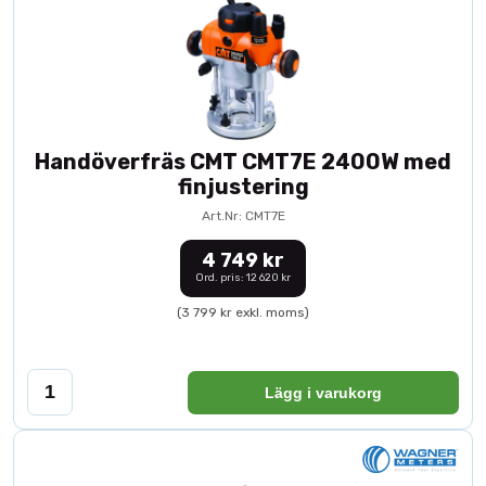
Handöverfräs CMT CMT7E 2400W med
finjustering
Art.Nr: CMT7E
4 749 kr
Ord. pris: 12 620 kr
(3 799 kr exkl. moms)
Lägg i varukorg