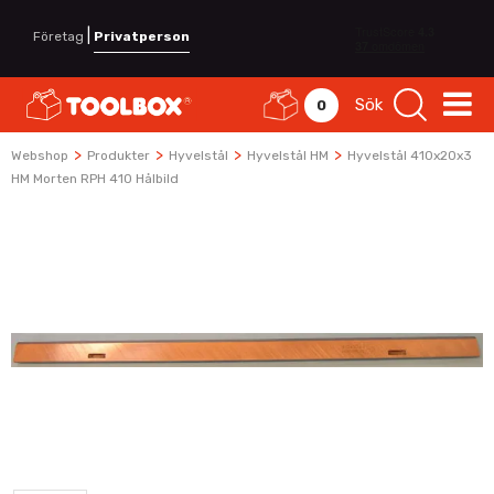
|
Företag
Privatperson
Sök
0
>
>
>
>
Webshop
Produkter
Hyvelstål
Hyvelstål HM
Hyvelstål 410x20x3
HM Morten RPH 410 Hålbild