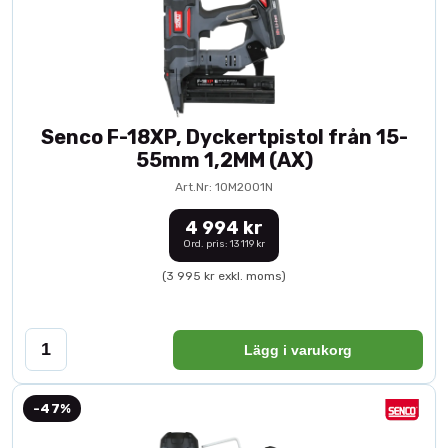
Senco F-18XP, Dyckertpistol från 15-
55mm 1,2MM (AX)
Art.Nr: 10M2001N
4 994 kr
Ord. pris: 13 119 kr
(3 995 kr exkl. moms)
Lägg i varukorg
-47%