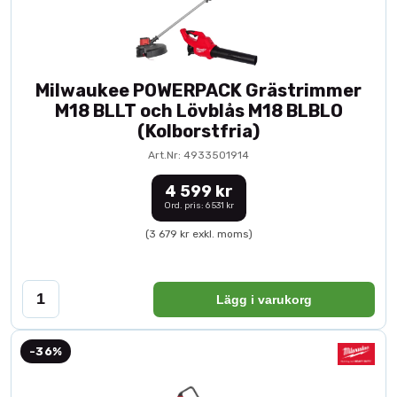
Milwaukee POWERPACK Grästrimmer
M18 BLLT och Lövblås M18 BLBLO
(Kolborstfria)
Art.Nr: 4933501914
4 599 kr
Ord. pris: 6 531 kr
(3 679 kr exkl. moms)
Lägg i varukorg
-36%