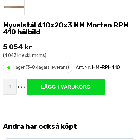
Hyvelstål 410x20x3 HM Morten RPH
410 hålbild
5 054 kr
(4 043 kr exkl. moms)
•
Art.Nr:
HM-RPH410
I lager (3-8 dagars leverans)
LÄGG I VARUKORG
PAR
Andra har också köpt