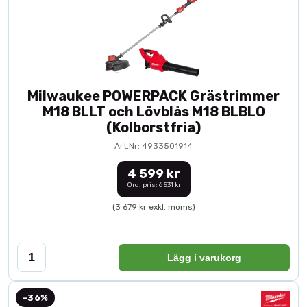
Milwaukee POWERPACK Grästrimmer
M18 BLLT och Lövblås M18 BLBLO
(Kolborstfria)
Art.Nr: 4933501914
4 599 kr
Ord. pris: 6 531 kr
(3 679 kr exkl. moms)
Lägg i varukorg
-36%