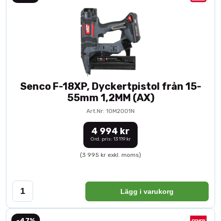
Senco F-18XP, Dyckertpistol från 15-
55mm 1,2MM (AX)
Art.Nr: 10M2001N
4 994 kr
Ord. pris: 13 119 kr
(3 995 kr exkl. moms)
Lägg i varukorg
-47%