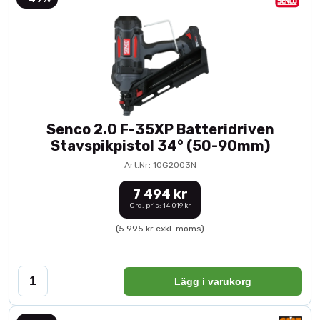
Senco 2.0 F-35XP Batteridriven
Stavspikpistol 34° (50-90mm)
Art.Nr: 10G2003N
7 494 kr
Ord. pris: 14 019 kr
(5 995 kr exkl. moms)
Lägg i varukorg