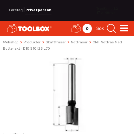
|
Företag
Privatperson
Sök
0
>
>
>
>
Webshop
Produkter
Skaftfräsar
Notfräsar
CMT Notfräs Med
Bottenskär D10 S10 I25 L70