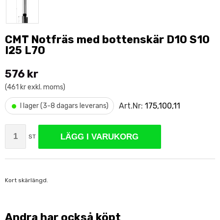
CMT Notfräs med bottenskär D10 S10
I25 L70
576 kr
(461 kr exkl. moms)
•
Art.Nr:
175,100,11
I lager (3-8 dagars leverans)
LÄGG I VARUKORG
ST
Kort skärlängd.
Andra har också köpt