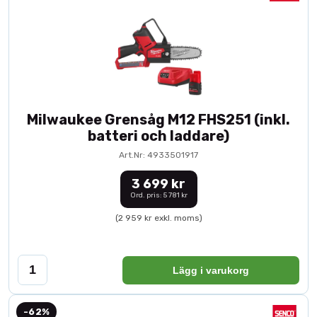
Milwaukee Grensåg M12 FHS251 (inkl.
batteri och laddare)
Art.Nr: 4933501917
3 699 kr
Ord. pris: 5 781 kr
(2 959 kr exkl. moms)
Lägg i varukorg
-62%