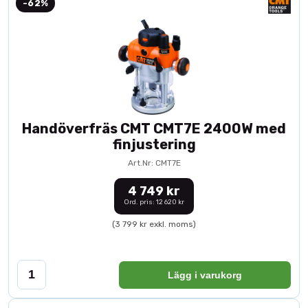
-62%
Handöverfräs CMT CMT7E 2400W med
finjustering
Art.Nr: CMT7E
4 749 kr
Ord. pris: 12 620 kr
(3 799 kr exkl. moms)
Lägg i varukorg