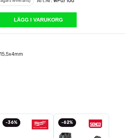
Art.Nr:
WP0/100
 dagars leverans)
LÄGG I VARUKORG
5x15,5x4mm
-36%
-62%