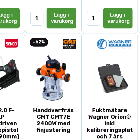
ägg i
Lägg i
Lägg i
arukorg
varukorg
varukorg
-62%
.0 F-
Handöverfräs
Fuktmätare
XP
CMT CMT7E
Wagner Orion®
driven
2400W med
inkl
pistol
finjustering
kalibreringsplatta
-90mm)
och 7 års