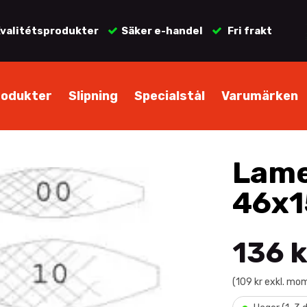
valitétsprodukter
Säker e-handel
Fri frakt
rodukter
Slipning
Specialstål
Varumärken
Lame
46x1
136 k
(109 kr exkl. mo