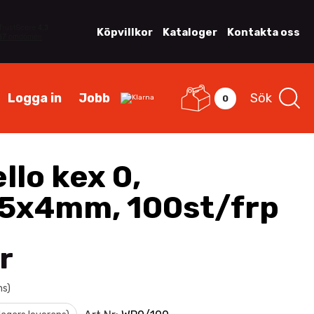
Köpvillkor
Kataloger
Kontakta oss
Logga in
Jobb
Sök
0
llo kex 0,
5x4mm, 100st/frp
r
ms)