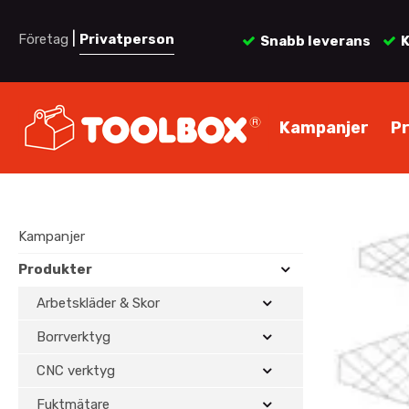
|
Företag
Privatperson
Snabb leverans
K
Kampanjer
P
Kampanjer
Produkter
Arbetskläder & Skor
Borrverktyg
CNC verktyg
Fuktmätare