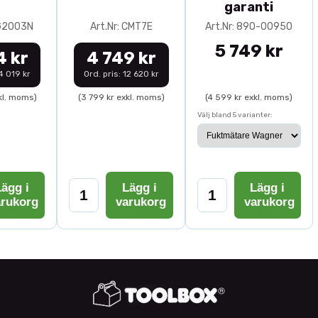
garanti
0G2003N
Art.Nr: CMT7E
Art.Nr: 890-00950
5 749 kr
4 kr
4 749 kr
14 019 kr
Ord. pris: 12 620 kr
kl. moms)
(3 799 kr exkl. moms)
(4 599 kr exkl. moms)
Välj bland 5 varianter:
ägg i
Lägg i
Lägg i
arukorg
varukorg
varukorg