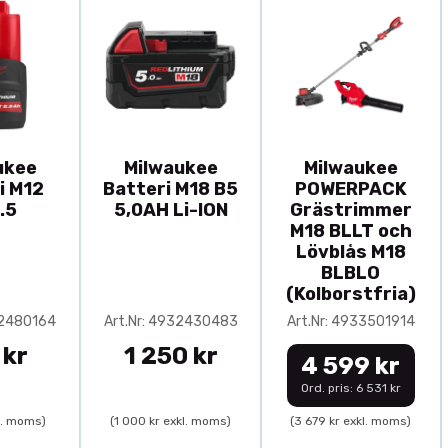
ukee
Milwaukee
Milwaukee
i M12
Batteri M18 B5
POWERPACK
.5
5,0AH Li-ION
Grästrimmer
M18 BLLT och
Lövblås M18
BLBLO
(Kolborstfria)
32480164
Art.Nr: 4932430483
Art.Nr: 4933501914
 kr
1 250 kr
4 599 kr
Ord. pris: 6 531 kr
l. moms)
(1 000 kr exkl. moms)
(3 679 kr exkl. moms)