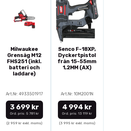
Milwaukee
Senco F-18XP,
Grensåg M12
Dyckertpistol
FHS251 (inkl.
från 15-55mm
batteri och
1,2MM (AX)
laddare)
Art.Nr: 4933501917
Art.Nr: 10M2001N
3 699 kr
4 994 kr
Ord. pris: 5 781 kr
Ord. pris: 13 119 kr
(2 959 kr exkl. moms)
(3 995 kr exkl. moms)