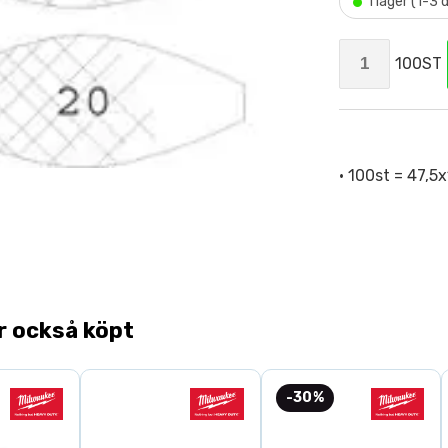
•
I lager (1-3
100ST
• 100st = 47,
r också köpt
-30%