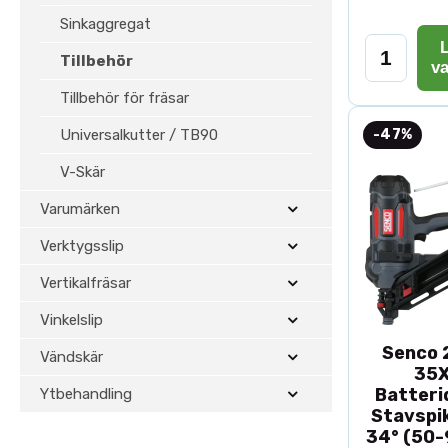
Sinkaggregat
L
Tillbehör
v
Tillbehör för fräsar
Universalkutter / TB90
-47%
V-Skär
Varumärken
Verktygsslip
Vertikalfräsar
Vinkelslip
Senco 2
Vändskär
35
Batteri
Ytbehandling
Stavspik
34° (50