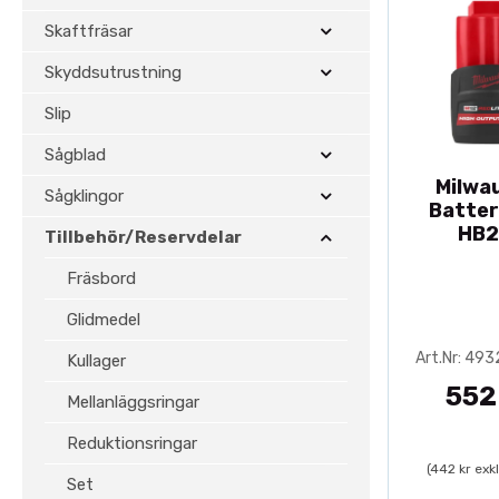
Skaftfräsar
Skyddsutrustning
Slip
Sågblad
Milwa
Sågklingor
Batter
HB2
Tillbehör/Reservdelar
Fräsbord
Glidmedel
Art.Nr: 49
Kullager
552
Mellanläggsringar
Reduktionsringar
(442 kr exk
Set