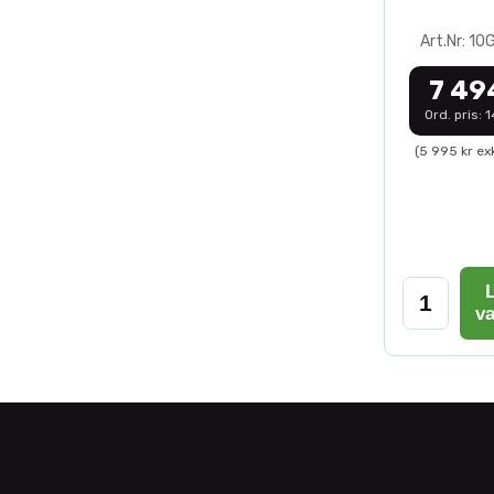
Art.Nr: 1
7 49
Ord. pris: 
(5 995 kr ex
L
v