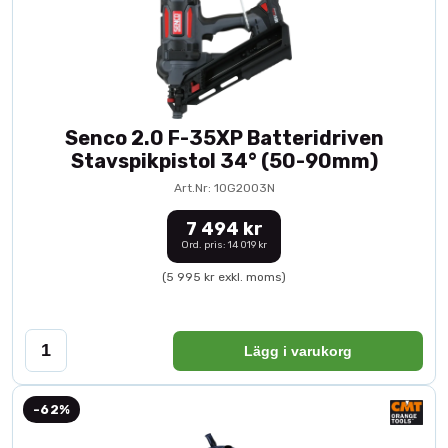
Senco 2.0 F-35XP Batteridriven
Stavspikpistol 34° (50-90mm)
Art.Nr: 10G2003N
7 494 kr
Ord. pris: 14 019 kr
(5 995 kr exkl. moms)
Lägg i varukorg
-62%