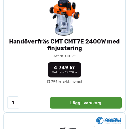
Handöverfräs CMT CMT7E 2400W med
finjustering
Art.Nr: CMT7E
4 749 kr
Ord. pris: 12 620 kr
(3 799 kr exkl. moms)
Lägg i varukorg