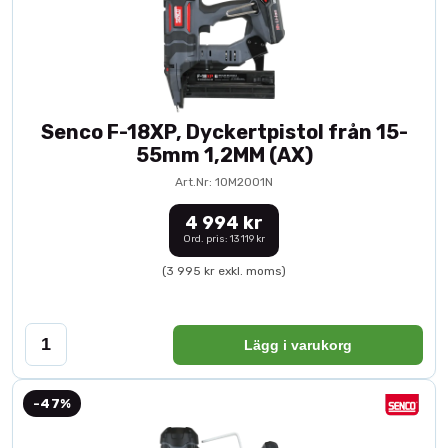
Senco F-18XP, Dyckertpistol från 15-
55mm 1,2MM (AX)
Art.Nr: 10M2001N
4 994 kr
Ord. pris: 13 119 kr
(3 995 kr exkl. moms)
Lägg i varukorg
-47%