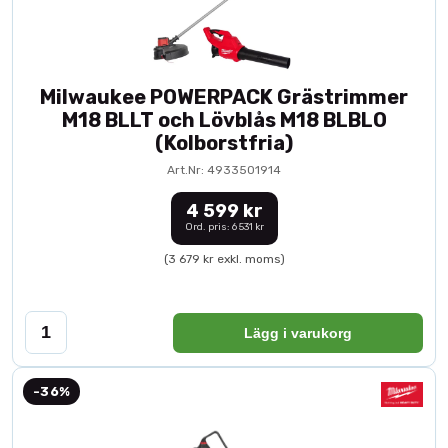
Milwaukee POWERPACK Grästrimmer
M18 BLLT och Lövblås M18 BLBLO
(Kolborstfria)
Art.Nr: 4933501914
4 599 kr
Ord. pris: 6 531 kr
(3 679 kr exkl. moms)
Lägg i varukorg
-36%