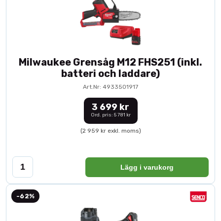
Milwaukee Grensåg M12 FHS251 (inkl.
batteri och laddare)
Art.Nr: 4933501917
3 699 kr
Ord. pris: 5 781 kr
(2 959 kr exkl. moms)
Lägg i varukorg
-62%