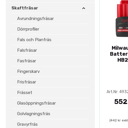
Skaftfräsar
Avrundningsfräsar
Dörrprofiler
Fals och Planfräs
Milwa
Falsfräsar
Batter
HB2
Fasfräsar
Fingerskarv
Frisfräsar
Art.Nr: 49
Frässet
552
Glasöppningsfräsar
Golvlagningsfräs
(442 kr exk
Gravyrfräs