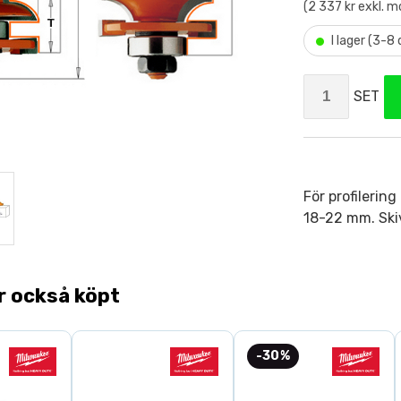
(2 337 kr exkl. 
•
I lager (3-8
SET
För profilering
18-22 mm. Skiv
r också köpt
-30%