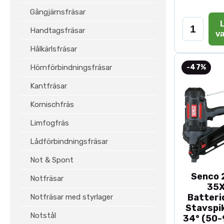
Gångjärnsfräsar
L
Handtagsfräsar
v
Hålkärlsfräsar
Hörnförbindningsfräsar
-47%
Kantfräsar
Kornischfräs
Limfogfräs
Lådförbindningsfräsar
Not & Spont
Senco 2
Notfräsar
35
Batteri
Notfräsar med styrlager
Stavspik
Notstål
34° (50