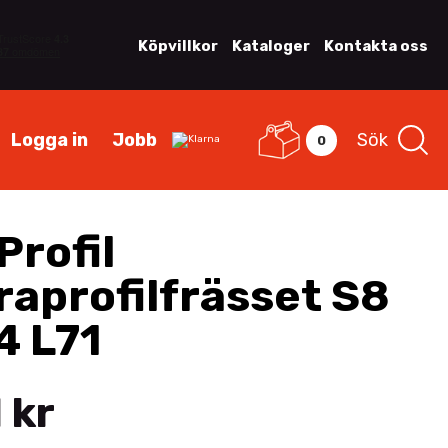
Köpvillkor
Kataloger
Kontakta oss
Logga in
Jobb
Sök
0
Profil
raprofilfrässet S8
4 L71
 kr