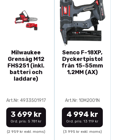
Milwaukee
Senco F-18XP,
Grensåg M12
Dyckertpistol
FHS251 (inkl.
från 15-55mm
batteri och
1,2MM (AX)
laddare)
Art.Nr: 4933501917
Art.Nr: 10M2001N
3 699 kr
4 994 kr
Ord. pris: 5 781 kr
Ord. pris: 13 119 kr
(2 959 kr exkl. moms)
(3 995 kr exkl. moms)