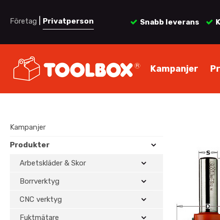
|
Företag
Privatperson
Snabb leverans
K
Kampanjer
P
Kampanjer
Produkter
Arbetskläder & Skor
Borrverktyg
CNC verktyg
Fuktmätare