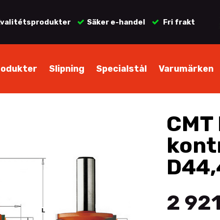
valitétsprodukter
Säker e-handel
Fri frakt
rodukter
Slipning
Specialstål
Varumärken
CMT 
kont
D44,
2 921