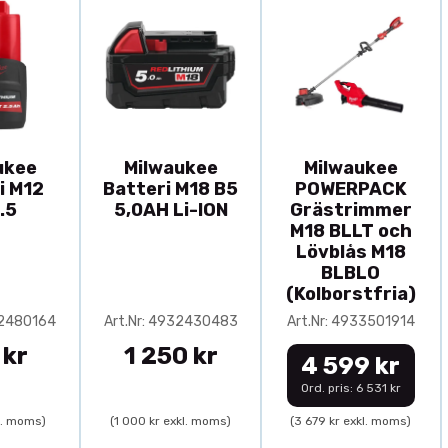
ukee
Milwaukee
Milwaukee
i M12
Batteri M18 B5
POWERPACK
.5
5,0AH Li-ION
Grästrimmer
M18 BLLT och
Lövblås M18
BLBLO
(Kolborstfria)
32480164
Art.Nr: 4932430483
Art.Nr: 4933501914
 kr
1 250 kr
4 599 kr
Ord. pris: 6 531 kr
l. moms)
(1 000 kr exkl. moms)
(3 679 kr exkl. moms)