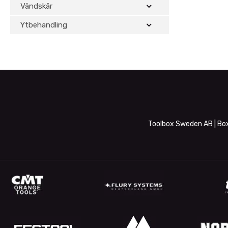
Vändskär
Ytbehandling
Toolbox Sweden AB | Box