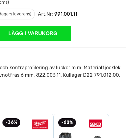
moms)
Art.Nr:
991,001,11
 dagars leverans)
LÄGG I VARUKORG
 och kontraprofilering av luckor m.m. Materialtjocklek
notfräs 6 mm. 822,003,11. Kullager D22 791,012,00.
-36%
-62%