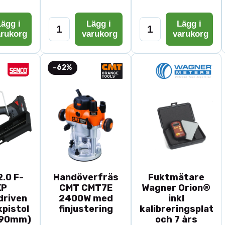
ägg i
Lägg i
Lägg i
arukorg
varukorg
varukorg
-62%
.0 F-
Handöverfräs
Fuktmätare
XP
CMT CMT7E
Wagner Orion®
driven
2400W med
inkl
pistol
finjustering
kalibreringsplatta
-90mm)
och 7 års