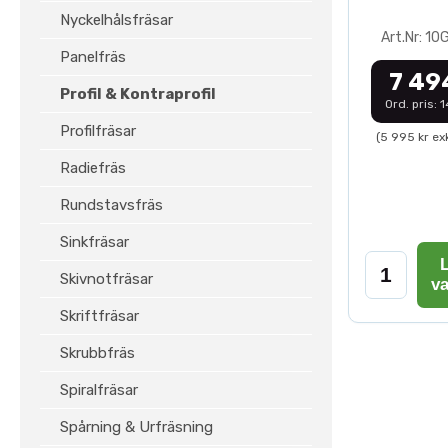
Nyckelhålsfräsar
Art.Nr: 1
Panelfräs
7 49
Profil & Kontraprofil
Ord. pris: 
Profilfräsar
(5 995 kr ex
Radiefräs
Rundstavsfräs
Sinkfräsar
L
Skivnotfräsar
v
Skriftfräsar
Skrubbfräs
Spiralfräsar
Spårning & Urfräsning