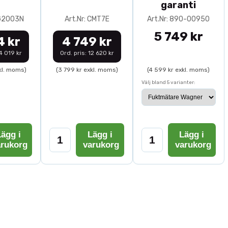
garanti
0G2003N
Art.Nr: CMT7E
Art.Nr: 890-00950
5 749 kr
4 kr
4 749 kr
14 019 kr
Ord. pris: 12 620 kr
kl. moms)
(3 799 kr exkl. moms)
(4 599 kr exkl. moms)
Välj bland 5 varianter:
ägg i
Lägg i
Lägg i
arukorg
varukorg
varukorg